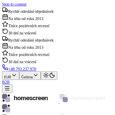
Skip to content
Rychlé odeslání objednávek
Na trhu od roku 2013
Tisíce pozitivních recenzí
30 dní na vrácení
Rychlé odeslání objednávek
Na trhu od roku 2013
Tisíce pozitivních recenzí
30 dní na vrácení
+48 793 237 970
EUR
Čeština
B2B
homescreen
homescreen