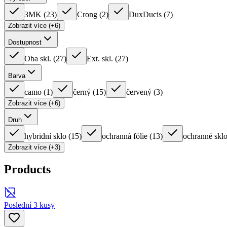
3MK
(
23
)
Crong
(
2
)
DuxDucis
(
7
)
Zobrazit více (+6)
Dostupnost
Oba skl.
(
27
)
Ext. skl.
(
27
)
Barva
camo
(
1
)
černý
(
15
)
červený
(
3
)
Zobrazit více (+6)
Druh
hybridní sklo
(
15
)
ochranná fólie
(
13
)
ochranné sklo
Zobrazit více (+3)
Products
Poslední 3 kusy