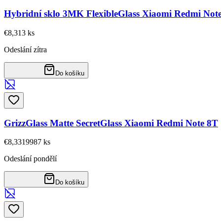
Hybridní sklo 3MK FlexibleGlass Xiaomi Redmi Note
€8,31
3
ks
Odeslání zítra
Do košíku
GrizzGlass Matte SecretGlass Xiaomi Redmi Note 8T
€8,33
19987
ks
Odeslání pondělí
Do košíku