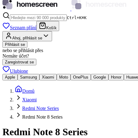
homescreen
homescreen
Ctrl+K
⌘
K
Seznam přání
Košík
Ahoj, přihlásit se
Přihlásit se
nebo se přihlásit přes
Nemáte účet?
Zaregistrovat se
Ulubione
Apple
Samsung
Xiaomi
Moto
OnePlus
Google
Honor
Huawe
Domů
Xiaomi
Redmi Note Series
Redmi Note 8 Series
Redmi Note 8 Series