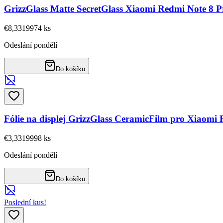
GrizzGlass Matte SecretGlass Xiaomi Redmi Note 8 P
€8,33
19974
ks
Odeslání pondělí
Do košíku
Fólie na displej GrizzGlass CeramicFilm pro Xiaomi
€3,33
19998
ks
Odeslání pondělí
Do košíku
Poslední kus!