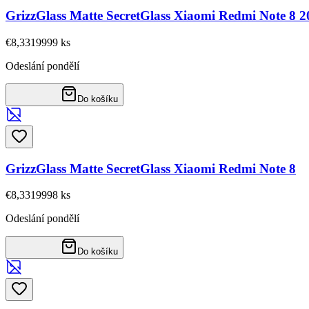
GrizzGlass Matte SecretGlass Xiaomi Redmi Note 8 2
€8,33
19999
ks
Odeslání pondělí
Do košíku
GrizzGlass Matte SecretGlass Xiaomi Redmi Note 8
€8,33
19998
ks
Odeslání pondělí
Do košíku