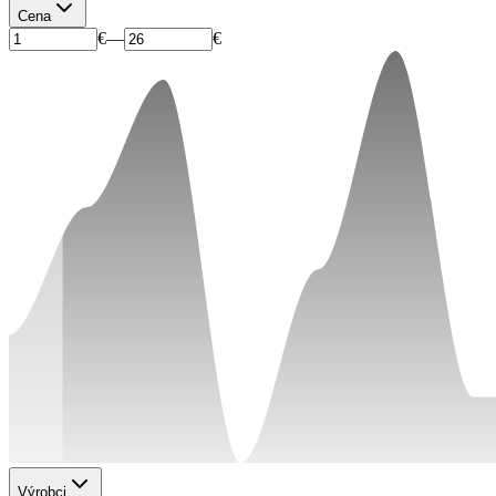
Cena
€
—
€
Výrobci