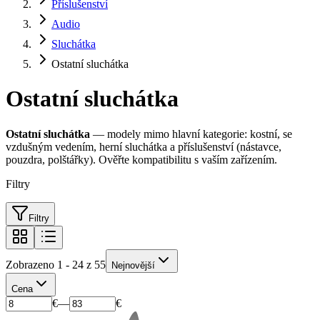
Příslušenství
Audio
Sluchátka
Ostatní sluchátka
Ostatní sluchátka
Ostatní sluchátka
— modely mimo hlavní kategorie: kostní, se
vzdušným vedením, herní sluchátka a příslušenství (nástavce,
pouzdra, polštářky). Ověřte kompatibilitu s vaším zařízením.
Filtry
Filtry
Zobrazeno 1 - 24 z 55
Nejnovější
Cena
€
—
€