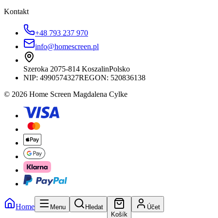
Kontakt
+48 793 237 970
info@homescreen.pl
Szeroka 20
75-814 Koszalin
Polsko
NIP:
4990574327
REGON: 520836138
© 2026 Home Screen Magdalena Cylke
Home
Menu
Hledat
Účet
Košík