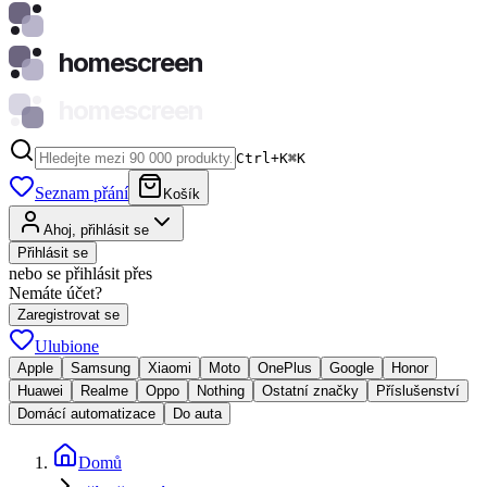
homescreen
homescreen
Ctrl+K
⌘
K
Seznam přání
Košík
Ahoj, přihlásit se
Přihlásit se
nebo se přihlásit přes
Nemáte účet?
Zaregistrovat se
Ulubione
Apple
Samsung
Xiaomi
Moto
OnePlus
Google
Honor
Huawei
Realme
Oppo
Nothing
Ostatní značky
Příslušenství
Domácí automatizace
Do auta
Domů