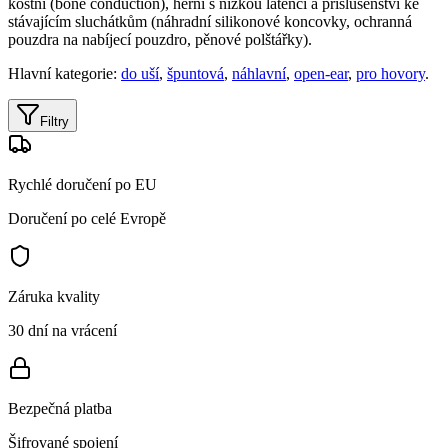
kostní (bone conduction), herní s nízkou latencí a příslušenství ke
stávajícím sluchátkům (náhradní silikonové koncovky, ochranná
pouzdra na nabíjecí pouzdro, pěnové polštářky).
Hlavní kategorie:
do uší
,
špuntová
,
náhlavní
,
open-ear
,
pro hovory
.
Filtry
Rychlé doručení po EU
Doručení po celé Evropě
Záruka kvality
30 dní na vrácení
Bezpečná platba
Šifrované spojení