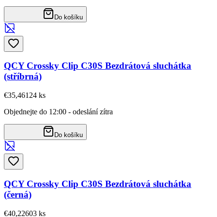
Do košíku
QCY Crossky Clip C30S Bezdrátová sluchátka
(stříbrná)
€35,46
124
ks
Objednejte do 12:00 - odeslání zítra
Do košíku
QCY Crossky Clip C30S Bezdrátová sluchátka
(černá)
€40,22
603
ks