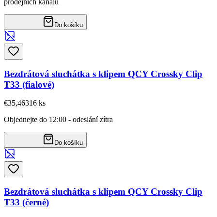
prodejních kanálů
Do košíku
Bezdrátová sluchátka s klipem QCY Crossky Clip
T33 (fialové)
€35,46
316
ks
Objednejte do 12:00 - odeslání zítra
Do košíku
Bezdrátová sluchátka s klipem QCY Crossky Clip
T33 (černé)