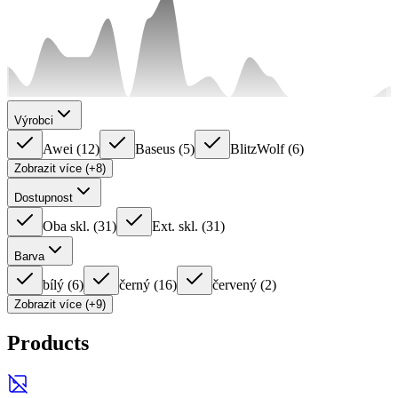
Výrobci
Awei
(
12
)
Baseus
(
5
)
BlitzWolf
(
6
)
Zobrazit více (+8)
Dostupnost
Oba skl.
(
31
)
Ext. skl.
(
31
)
Barva
bílý
(
6
)
černý
(
16
)
červený
(
2
)
Zobrazit více (+9)
Products