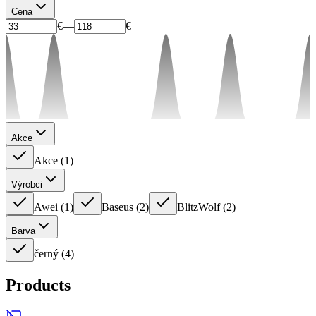
Cena
€
—
€
Akce
Akce
(
1
)
Výrobci
Awei
(
1
)
Baseus
(
2
)
BlitzWolf
(
2
)
Barva
černý
(
4
)
Products