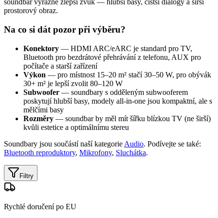
soundbar výrazně zlepší zvuk — hlubší basy, čistší dialogy a širší
prostorový obraz.
Na co si dát pozor při výběru?
Konektory
— HDMI ARC/eARC je standard pro TV,
Bluetooth pro bezdrátové přehrávání z telefonu, AUX pro
počítače a starší zařízení
Výkon
— pro místnost 15–20 m² stačí 30–50 W, pro obývák
30+ m² je lepší zvolit 80–120 W
Subwoofer
— soundbary s odděleným subwooferem
poskytují hlubší basy, modely all-in-one jsou kompaktní, ale s
mělčími basy
Rozměry
— soundbar by měl mít šířku blízkou TV (ne širší)
kvůli estetice a optimálnímu stereu
Soundbary jsou součástí naší kategorie
Audio
. Podívejte se také:
Bluetooth reproduktory
,
Mikrofony
,
Sluchátka
.
Filtry
Rychlé doručení po EU