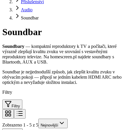
Příslušenství
Audio
Soundbar
Soundbar
Soundbary
— kompaktní reproduktory k TV a počítači, které
výrazně zlepšují kvalitu zvuku ve srovnání s vestavěnými
reproduktory televize. Na homescreen.pl najdete soundbary s
Bluetooth, AUX a USB.
Soundbar je nejjednodušší způsob, jak zlepšit kvalitu zvuku v
obývacím pokoji — připojí se jedním kabelem HDMI ARC nebo
optickým a nevyžaduje složitou instalaci.
Filtry
Filtry
Zobrazeno 1 - 5 z 5
Nejnovější