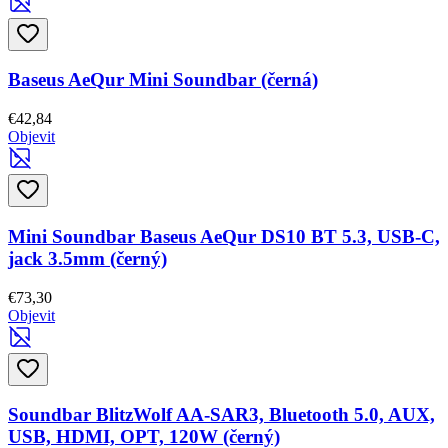
Baseus AeQur Mini Soundbar (černá)
€42,84
Objevit
Mini Soundbar Baseus AeQur DS10 BT 5.3, USB-C,
jack 3.5mm (černý)
€73,30
Objevit
Soundbar BlitzWolf AA-SAR3, Bluetooth 5.0, AUX,
USB, HDMI, OPT, 120W (černý)