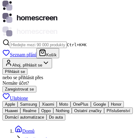
homescreen
homescreen
Ctrl+K
⌘
K
Seznam přání
Košík
Ahoj, přihlásit se
Přihlásit se
nebo se přihlásit přes
Nemáte účet?
Zaregistrovat se
Ulubione
Apple
Samsung
Xiaomi
Moto
OnePlus
Google
Honor
Huawei
Realme
Oppo
Nothing
Ostatní značky
Příslušenství
Domácí automatizace
Do auta
Domů