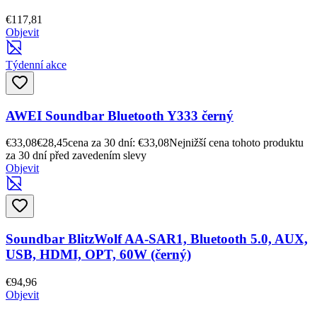
€117,81
Objevit
Týdenní akce
AWEI Soundbar Bluetooth Y333 černý
€33,08
€28,45
cena za 30 dní: €33,08
Nejnižší cena tohoto produktu
za 30 dní před zavedením slevy
Objevit
Soundbar BlitzWolf AA-SAR1, Bluetooth 5.0, AUX,
USB, HDMI, OPT, 60W (černý)
€94,96
Objevit