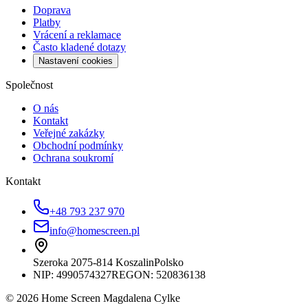
Doprava
Platby
Vrácení a reklamace
Často kladené dotazy
Nastavení cookies
Společnost
O nás
Kontakt
Veřejné zakázky
Obchodní podmínky
Ochrana soukromí
Kontakt
+48 793 237 970
info@homescreen.pl
Szeroka 20
75-814 Koszalin
Polsko
NIP:
4990574327
REGON: 520836138
© 2026 Home Screen Magdalena Cylke