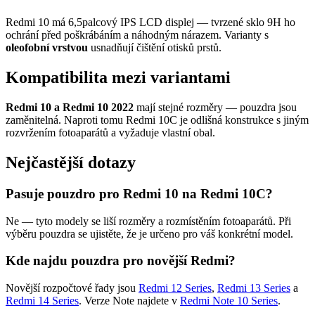
Redmi 10 má 6,5palcový IPS LCD displej — tvrzené sklo 9H ho
ochrání před poškrábáním a náhodným nárazem. Varianty s
oleofobní vrstvou
usnadňují čištění otisků prstů.
Kompatibilita mezi variantami
Redmi 10 a Redmi 10 2022
mají stejné rozměry — pouzdra jsou
zaměnitelná. Naproti tomu Redmi 10C je odlišná konstrukce s jiným
rozvržením fotoaparátů a vyžaduje vlastní obal.
Nejčastější dotazy
Pasuje pouzdro pro Redmi 10 na Redmi 10C?
Ne — tyto modely se liší rozměry a rozmístěním fotoaparátů. Při
výběru pouzdra se ujistěte, že je určeno pro váš konkrétní model.
Kde najdu pouzdra pro novější Redmi?
Novější rozpočtové řady jsou
Redmi 12 Series
,
Redmi 13 Series
a
Redmi 14 Series
. Verze Note najdete v
Redmi Note 10 Series
.