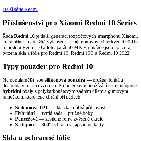
Další série Redmi
Příslušenství pro Xiaomi Redmi 10 Series
Řada
Redmi 10
je další generací rozpočtových smartphonů Xiaomi,
která přinesla důležitá vylepšení — mj. obnovovací frekvenci 90 Hz
u modelu Redmi 10 a fotoaparát 50 MP. V nabídce jsou pouzdra,
tvrzená skla a fólie pro Redmi 10, Redmi 10C a Redmi 10 2022.
Typy pouzder pro Redmi 10
Nejpopulárnější jsou
silikonová pouzdra
— pružná, lehká a
dostupná v mnoha vzorech. Pro intenzivní používání doporučujeme
hybridní
obaly s polykarbonátovým zadním dílem a gumovým
rámečkem, které lépe chrání při pádech.
Silikonová TPU
— klasika, dobrá přilnavost
Hybridní
— tvrdá záda + pružné boky
Pancéřová
— zesílené rohy, zvýšené okraje
S klopou
— 360° ochrana s kapsou na karty
Skla a ochranné fólie