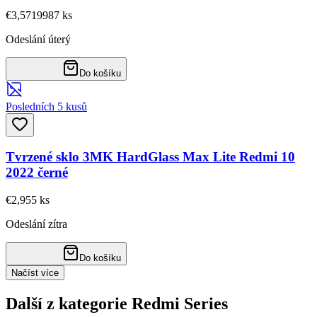
€3,57
19987
ks
Odeslání úterý
Do košíku
Posledních 5 kusů
Tvrzené sklo 3MK HardGlass Max Lite Redmi 10
2022 černé
€2,95
5
ks
Odeslání zítra
Do košíku
Načíst více
Další z kategorie Redmi Series