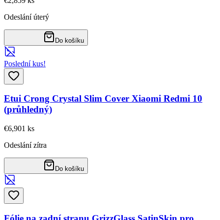
€2,85
9
ks
Odeslání úterý
Do košíku
Poslední kus!
Etui Crong Crystal Slim Cover Xiaomi Redmi 10
(průhledný)
€6,90
1
ks
Odeslání zítra
Do košíku
Fólie na zadní stranu GrizzGlass SatinSkin pro