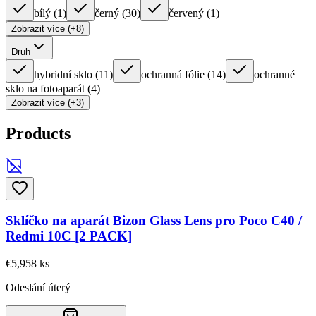
bílý
(
1
)
černý
(
30
)
červený
(
1
)
Zobrazit více (+8)
Druh
hybridní sklo
(
11
)
ochranná fólie
(
14
)
ochranné
sklo na fotoaparát
(
4
)
Zobrazit více (+3)
Products
Sklíčko na aparát Bizon Glass Lens pro Poco C40 /
Redmi 10C [2 PACK]
€5,95
8
ks
Odeslání úterý