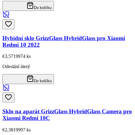
Do košíku
Hybidní sklo GrizzGlass HybridGlass pro Xiaomi
Redmi 10 2022
€3,57
19974
ks
Odeslání úterý
Do košíku
Sklo na aparát GrizzGlass HybridGlass Camera pro
Xiaomi Redmi 10C
€2,38
19997
ks