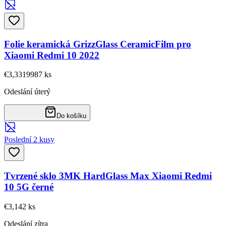
Folie keramická GrizzGlass CeramicFilm pro
Xiaomi Redmi 10 2022
€3,33
19987
ks
Odeslání úterý
Do košíku
Poslední 2 kusy
Tvrzené sklo 3MK HardGlass Max Xiaomi Redmi
10 5G černé
€3,14
2
ks
Odeslání zítra