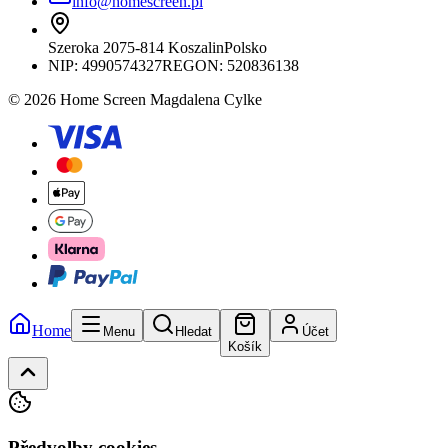
info@homescreen.pl
Szeroka 20
75-814 Koszalin
Polsko
NIP:
4990574327
REGON: 520836138
© 2026 Home Screen Magdalena Cylke
Home
Menu
Hledat
Účet
Košík
Předvolby cookies