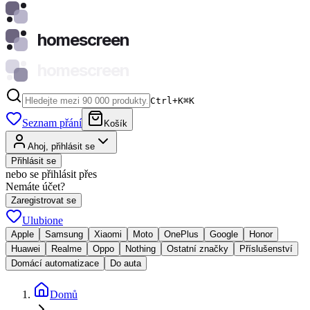
homescreen
homescreen
Ctrl+K
⌘
K
Seznam přání
Košík
Ahoj, přihlásit se
Přihlásit se
nebo se přihlásit přes
Nemáte účet?
Zaregistrovat se
Ulubione
Apple
Samsung
Xiaomi
Moto
OnePlus
Google
Honor
Huawei
Realme
Oppo
Nothing
Ostatní značky
Příslušenství
Domácí automatizace
Do auta
Domů