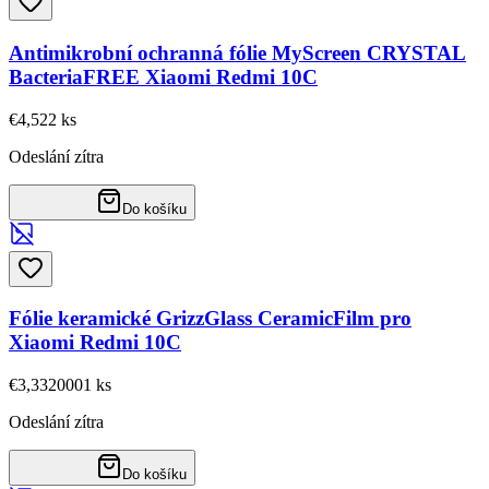
Antimikrobní ochranná fólie MyScreen CRYSTAL
BacteriaFREE Xiaomi Redmi 10C
€4,52
2
ks
Odeslání zítra
Do košíku
Fólie keramické GrizzGlass CeramicFilm pro
Xiaomi Redmi 10C
€3,33
20001
ks
Odeslání zítra
Do košíku