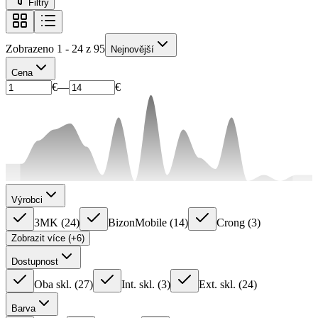
Filtry
Zobrazeno 1 - 24 z 95
Nejnovější
Cena
€
—
€
Výrobci
3MK
(
24
)
BizonMobile
(
14
)
Crong
(
3
)
Zobrazit více (+6)
Dostupnost
Oba skl.
(
27
)
Int. skl.
(
3
)
Ext. skl.
(
24
)
Barva