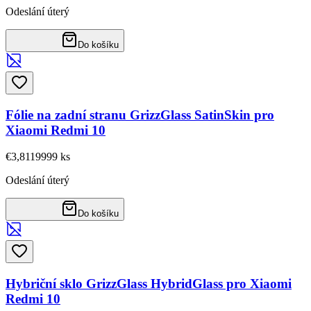
Odeslání úterý
Do košíku
Fólie na zadní stranu GrizzGlass SatinSkin pro
Xiaomi Redmi 10
€3,81
19999
ks
Odeslání úterý
Do košíku
Hybriční sklo GrizzGlass HybridGlass pro Xiaomi
Redmi 10