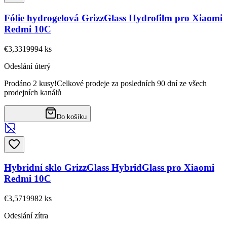
Fólie hydrogelová GrizzGlass Hydrofilm pro Xiaomi
Redmi 10C
€3,33
19994
ks
Odeslání úterý
Prodáno 2 kusy!
Celkové prodeje za posledních 90 dní ze všech
prodejních kanálů
Do košíku
Hybridní sklo GrizzGlass HybridGlass pro Xiaomi
Redmi 10C
€3,57
19982
ks
Odeslání zítra