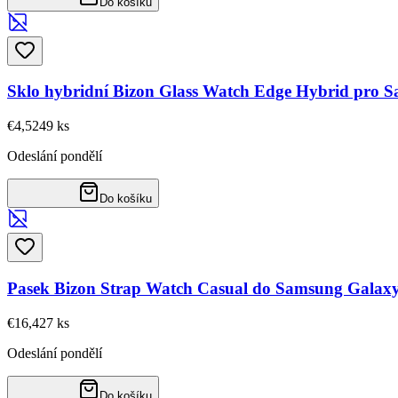
Do košíku
Sklo hybridní Bizon Glass Watch Edge Hybrid pro
€4,52
49
ks
Odeslání pondělí
Do košíku
Pasek Bizon Strap Watch Casual do Samsung Galaxy W
€16,42
7
ks
Odeslání pondělí
Do košíku