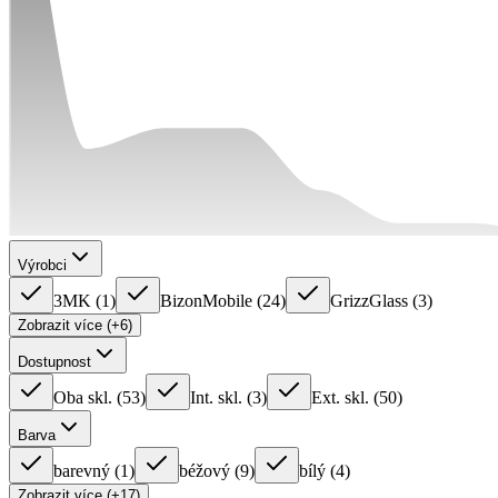
Výrobci
3MK
(
1
)
BizonMobile
(
24
)
GrizzGlass
(
3
)
Zobrazit více (+6)
Dostupnost
Oba skl.
(
53
)
Int. skl.
(
3
)
Ext. skl.
(
50
)
Barva
barevný
(
1
)
béžový
(
9
)
bílý
(
4
)
Zobrazit více (+17)