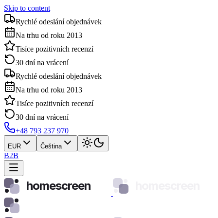
Skip to content
Rychlé odeslání objednávek
Na trhu od roku 2013
Tisíce pozitivních recenzí
30 dní na vrácení
Rychlé odeslání objednávek
Na trhu od roku 2013
Tisíce pozitivních recenzí
30 dní na vrácení
+48 793 237 970
EUR
Čeština
B2B
homescreen
homescreen