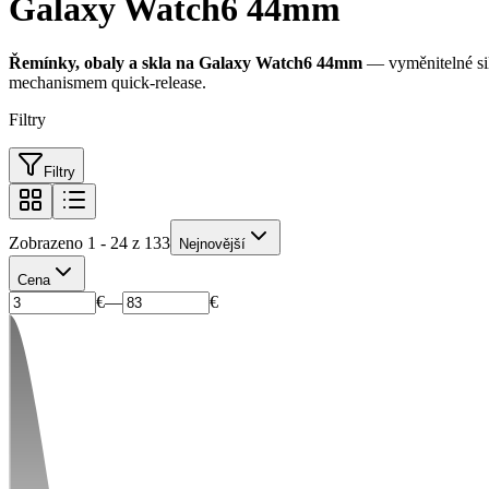
Galaxy Watch6 44mm
Řemínky, obaly a skla na Galaxy Watch6 44mm
— vyměnitelné sil
mechanismem quick-release.
Filtry
Filtry
Zobrazeno 1 - 24 z 133
Nejnovější
Cena
€
—
€