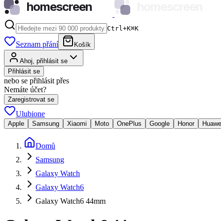
homescreen
homescreen
Ctrl+K
⌘
K
Seznam přání
Košík
Ahoj, přihlásit se
Přihlásit se
nebo se přihlásit přes
Nemáte účet?
Zaregistrovat se
Ulubione
Apple
Samsung
Xiaomi
Moto
OnePlus
Google
Honor
Huawe
Domů
Samsung
Galaxy Watch
Galaxy Watch6
Galaxy Watch6 44mm