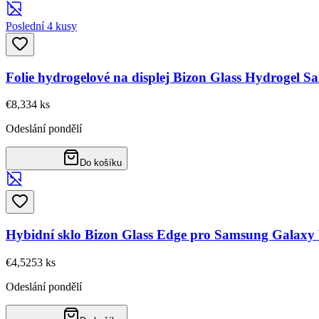
Poslední 4 kusy
Folie hydrogelové na displej Bizon Glass Hydrogel
€8,33
4
ks
Odeslání pondělí
Do košíku
Hybidní sklo Bizon Glass Edge pro Samsung Galaxy 
€4,52
53
ks
Odeslání pondělí