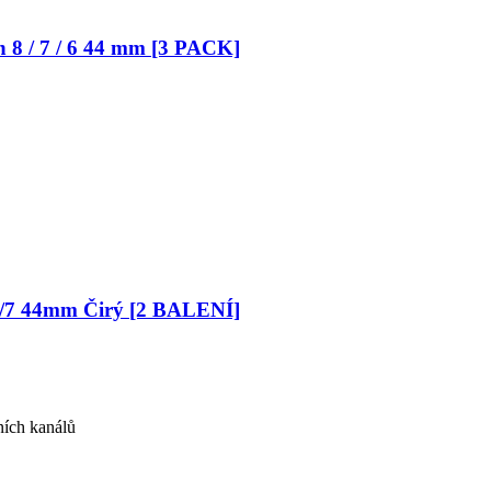
8 / 7 / 6 44 mm [3 PACK]
/6/7 44mm Čirý [2 BALENÍ]
ních kanálů