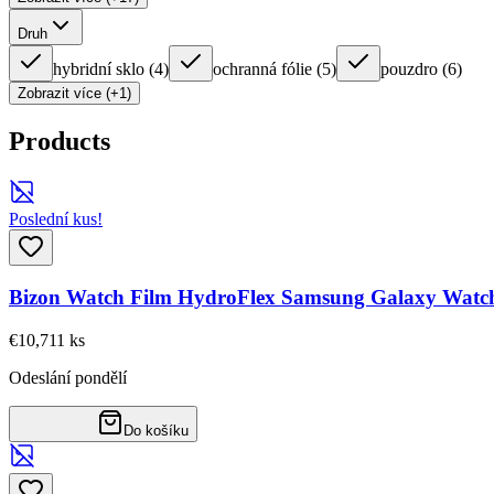
Druh
hybridní sklo
(
4
)
ochranná fólie
(
5
)
pouzdro
(
6
)
Zobrazit více (+1)
Products
Poslední kus!
Bizon Watch Film HydroFlex Samsung Galaxy Watch
€10,71
1
ks
Odeslání pondělí
Do košíku