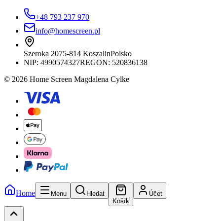
+48 793 237 970
info@homescreen.pl
Szeroka 20
75-814 Koszalin
Polsko
NIP:
4990574327
REGON: 520836138
© 2026 Home Screen Magdalena Cylke
Home
Menu
Hledat
Účet
Košík