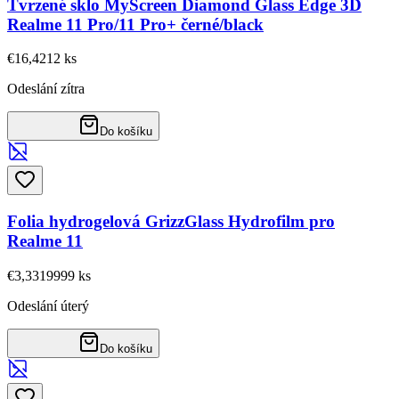
Tvrzené sklo MyScreen Diamond Glass Edge 3D
Realme 11 Pro/11 Pro+ černé/black
€16,42
12
ks
Odeslání zítra
Do košíku
Folia hydrogelová GrizzGlass Hydrofilm pro
Realme 11
€3,33
19999
ks
Odeslání úterý
Do košíku