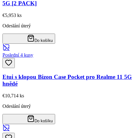
5G [2 PACK]
€5,95
3
ks
Odeslání úterý
Do košíku
Poslední 4 kusy
Etui s klopou Bizon Case Pocket pro Realme 11 5G
hnědé
€10,71
4
ks
Odeslání úterý
Do košíku