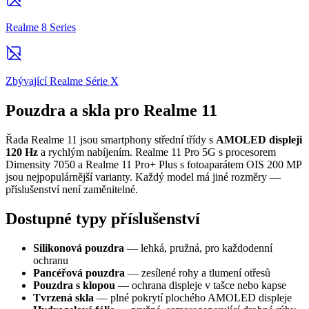
Realme 8 Series
Zbývající Realme Série X
Pouzdra a skla pro Realme 11
Řada Realme 11 jsou smartphony střední třídy s
AMOLED displeji
120 Hz
a rychlým nabíjením. Realme 11 Pro 5G s procesorem
Dimensity 7050 a Realme 11 Pro+ Plus s fotoaparátem OIS 200 MP
jsou nejpopulárnější varianty. Každý model má jiné rozměry —
příslušenství není zaměnitelné.
Dostupné typy příslušenství
Silikonová pouzdra
— lehká, pružná, pro každodenní
ochranu
Pancéřová pouzdra
— zesílené rohy a tlumení otřesů
Pouzdra s klopou
— ochrana displeje v tašce nebo kapse
Tvrzená skla
— plné pokrytí plochého AMOLED displeje