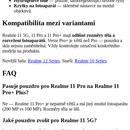
Hydrogelové fólie
— pružné, samoregenerující drobné rýhy
Krytky na fotoaparát
— skleněné nástavce na modul
objektivů
Kompatibilita mezi variantami
Realme 11 5G, 11 Pro a 11 Pro+ mají
odlišné rozměry těla a
rozvržení fotoaparátů
. Verze Pro+ je větší než Pro — pouzdra a
skla nejsou zaměnitelná. Vždy kontrolujte označení konkrétního
modelu na produktu.
Novější řada:
Realme 12 Series
. Starší:
Realme 10 Series
.
FAQ
Pasuje pouzdro pro Realme 11 Pro na Realme 11
Pro+ Plus?
Ne — Realme 11 Pro+ je nepatrně větší a má jiný modul fotoaparátu
(200 MP vs 100 MP). Rozměry těla se liší.
Jaké pouzdro zvolit pro Realme 11 5G?