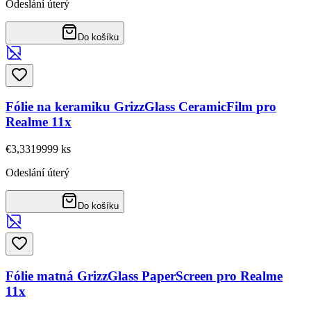
Odeslání úterý
Do košíku
Fólie na keramiku GrizzGlass CeramicFilm pro
Realme 11x
€3,33
19999
ks
Odeslání úterý
Do košíku
Fólie matná GrizzGlass PaperScreen pro Realme
11x