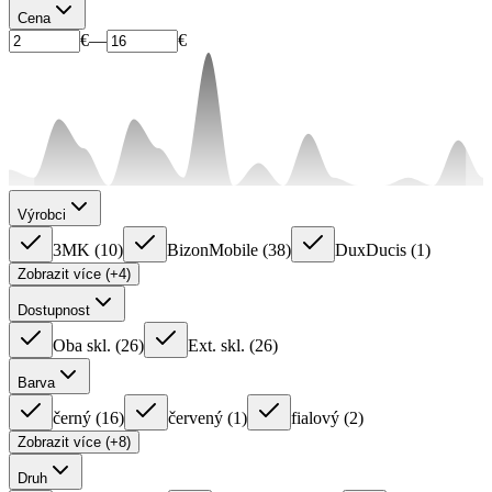
Cena
€
—
€
Výrobci
3MK
(
10
)
BizonMobile
(
38
)
DuxDucis
(
1
)
Zobrazit více (+4)
Dostupnost
Oba skl.
(
26
)
Ext. skl.
(
26
)
Barva
černý
(
16
)
červený
(
1
)
fialový
(
2
)
Zobrazit více (+8)
Druh