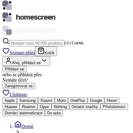
homescreen
homescreen
Ctrl+K
⌘
K
Seznam přání
Košík
Ahoj, přihlásit se
Přihlásit se
nebo se přihlásit přes
Nemáte účet?
Zaregistrovat se
Ulubione
Apple
Samsung
Xiaomi
Moto
OnePlus
Google
Honor
Huawei
Realme
Oppo
Nothing
Ostatní značky
Příslušenství
Domácí automatizace
Do auta
Domů