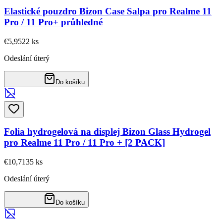
Elastické pouzdro Bizon Case Salpa pro Realme 11
Pro / 11 Pro+ průhledné
€5,95
22
ks
Odeslání úterý
Do košíku
Folia hydrogelová na displej Bizon Glass Hydrogel
pro Realme 11 Pro / 11 Pro + [2 PACK]
€10,71
35
ks
Odeslání úterý
Do košíku