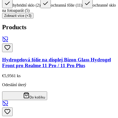
hybridní sklo
(
2
)
ochranná fólie
(
11
)
ochranné sklo
na fotoaparát
(
5
)
Zobrazit více (+3)
Products
Hydrogelová fólie na displej Bizon Glass Hydrogel
Front pro Realme 11 Pro / 11 Pro Plus
€5,95
61
ks
Odeslání úterý
Do košíku