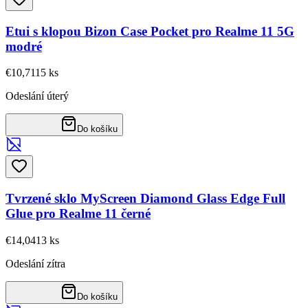
Etui s klopou Bizon Case Pocket pro Realme 11 5G
modré
€10,71
15
ks
Odeslání úterý
Do košíku
Tvrzené sklo MyScreen Diamond Glass Edge Full
Glue pro Realme 11 černé
€14,04
13
ks
Odeslání zítra
Do košíku