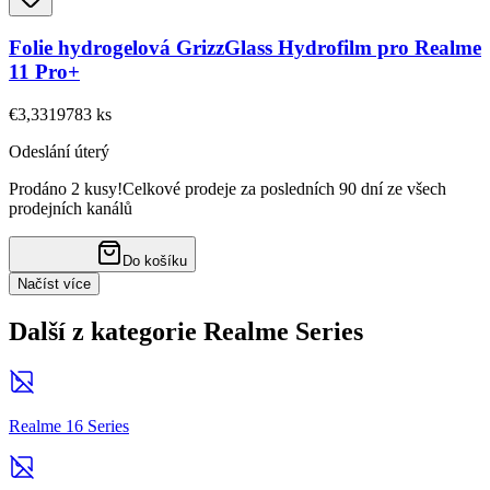
Folie hydrogelová GrizzGlass Hydrofilm pro Realme
11 Pro+
€3,33
19783
ks
Odeslání úterý
Prodáno 2 kusy!
Celkové prodeje za posledních 90 dní ze všech
prodejních kanálů
Do košíku
Načíst více
Další z kategorie Realme Series
Realme 16 Series