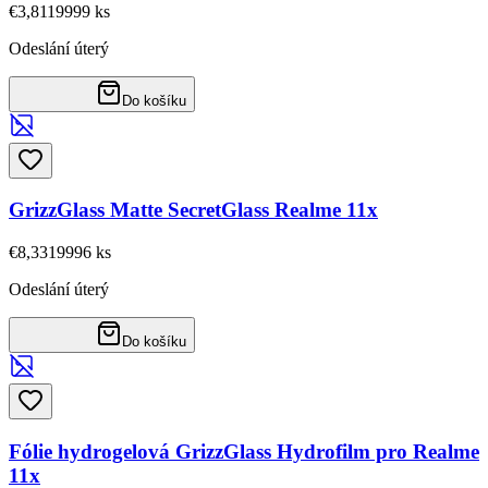
€3,81
19999
ks
Odeslání úterý
Do košíku
GrizzGlass Matte SecretGlass Realme 11x
€8,33
19996
ks
Odeslání úterý
Do košíku
Fólie hydrogelová GrizzGlass Hydrofilm pro Realme
11x