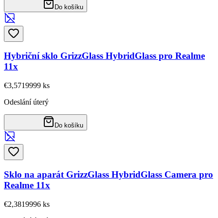
Do košíku
Hybriční sklo GrizzGlass HybridGlass pro Realme
11x
€3,57
19999
ks
Odeslání úterý
Do košíku
Sklo na aparát GrizzGlass HybridGlass Camera pro
Realme 11x
€2,38
19996
ks