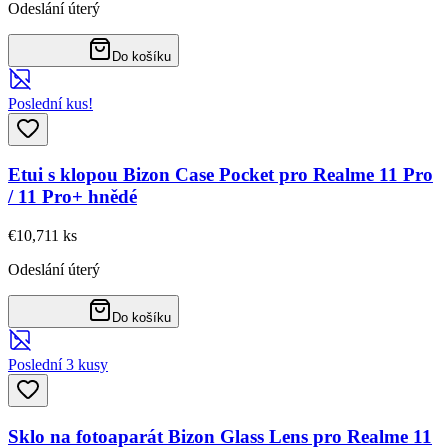
Odeslání úterý
Do košíku
Poslední kus!
Etui s klopou Bizon Case Pocket pro Realme 11 Pro
/ 11 Pro+ hnědé
€10,71
1
ks
Odeslání úterý
Do košíku
Poslední 3 kusy
Sklo na fotoaparát Bizon Glass Lens pro Realme 11