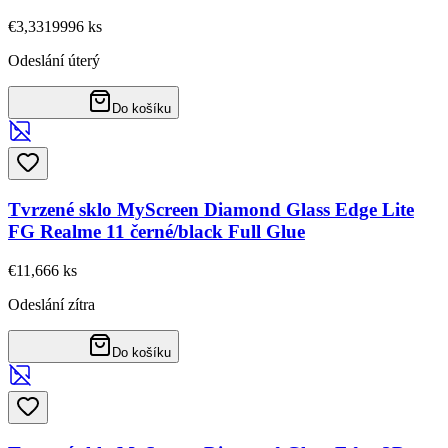
€3,33
19996
ks
Odeslání úterý
Do košíku
Tvrzené sklo MyScreen Diamond Glass Edge Lite
FG Realme 11 černé/black Full Glue
€11,66
6
ks
Odeslání zítra
Do košíku