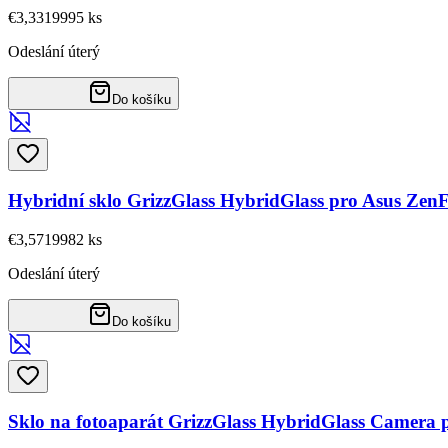
€3,33
19995
ks
Odeslání úterý
Do košíku
Hybridní sklo GrizzGlass HybridGlass pro Asus Zen
€3,57
19982
ks
Odeslání úterý
Do košíku
Sklo na fotoaparát GrizzGlass HybridGlass Camera 