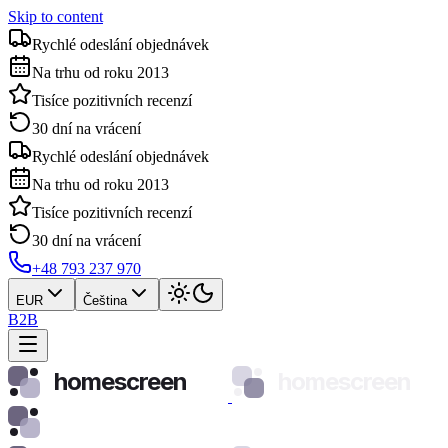
Skip to content
Rychlé odeslání objednávek
Na trhu od roku 2013
Tisíce pozitivních recenzí
30 dní na vrácení
Rychlé odeslání objednávek
Na trhu od roku 2013
Tisíce pozitivních recenzí
30 dní na vrácení
+48 793 237 970
EUR
Čeština
B2B
homescreen
homescreen