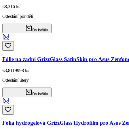
€8,31
6
ks
Odeslání pondělí
Do košíku
Fólie na zadní GrizzGlass SatinSkin pro Asus Zenfon
€3,81
19998
ks
Odeslání úterý
Do košíku
Folia hydrogelová GrizzGlass Hydrofilm pro Asus Z