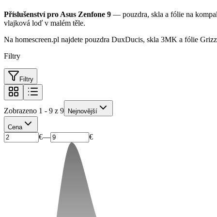
Příslušenství pro Asus Zenfone 9
— pouzdra, skla a fólie na komp
vlajková loď v malém těle.
Na homescreen.pl najdete pouzdra DuxDucis, skla 3MK a fólie Grizz
Filtry
Filtry
Zobrazeno 1 - 9 z 9
Nejnovější
Cena
€
—
€