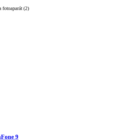
a fotoaparát
(
2
)
nFone 9