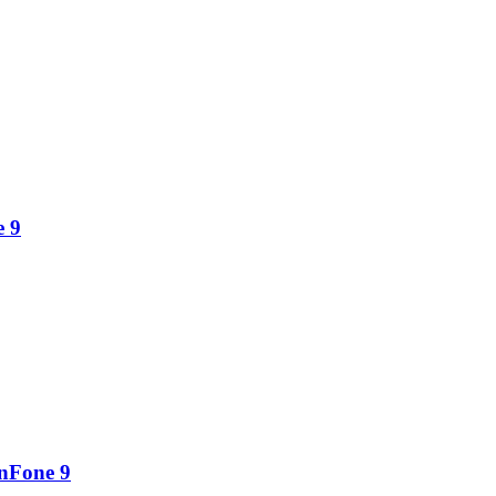
e 9
enFone 9