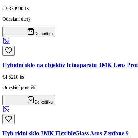
€3,33
9990
ks
Odeslání úterý
Do košíku
Hybidní sklo na objektiv fotoaparátu 3MK Lens Prot
€4,52
10
ks
Odeslání pondělí
Do košíku
Hyb ridní sklo 3MK FlexibleGlass Asus Zenfone 9