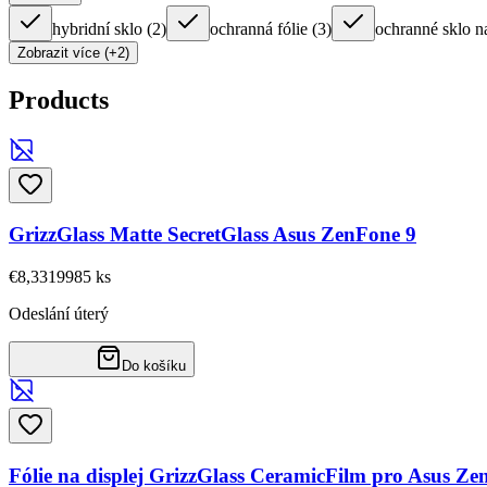
hybridní sklo
(
2
)
ochranná fólie
(
3
)
ochranné sklo n
Zobrazit více (+2)
Products
GrizzGlass Matte SecretGlass Asus ZenFone 9
€8,33
19985
ks
Odeslání úterý
Do košíku
Fólie na displej GrizzGlass CeramicFilm pro Asus Ze