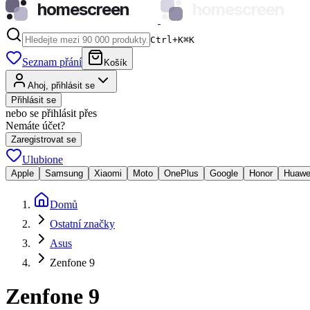
homescreen
homescreen
Ctrl+K
⌘
K
Seznam přání
Košík
Ahoj, přihlásit se
Přihlásit se
nebo se přihlásit přes
Nemáte účet?
Zaregistrovat se
Ulubione
Apple
Samsung
Xiaomi
Moto
OnePlus
Google
Honor
Huawe
Domů
Ostatní značky
Asus
Zenfone 9
Zenfone 9