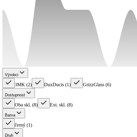
Výrobci
3MK
(
2
)
DuxDucis
(
1
)
GrizzGlass
(
6
)
Dostupnost
Oba skl.
(
8
)
Ext. skl.
(
8
)
Barva
černý
(
1
)
Druh