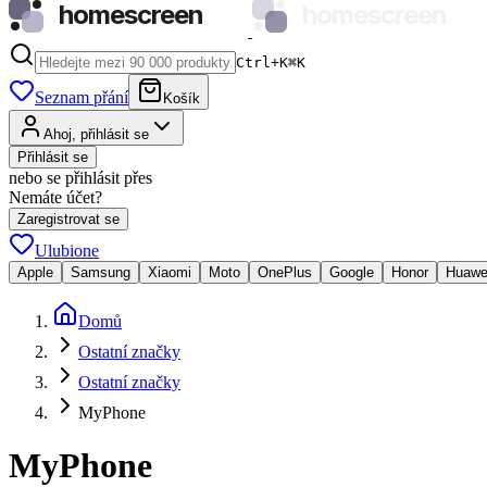
homescreen
homescreen
Ctrl+K
⌘
K
Seznam přání
Košík
Ahoj, přihlásit se
Přihlásit se
nebo se přihlásit přes
Nemáte účet?
Zaregistrovat se
Ulubione
Apple
Samsung
Xiaomi
Moto
OnePlus
Google
Honor
Huawe
Domů
Ostatní značky
Ostatní značky
MyPhone
MyPhone