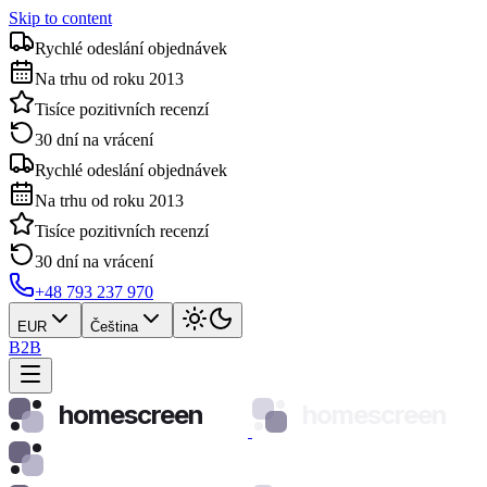
Skip to content
Rychlé odeslání objednávek
Na trhu od roku 2013
Tisíce pozitivních recenzí
30 dní na vrácení
Rychlé odeslání objednávek
Na trhu od roku 2013
Tisíce pozitivních recenzí
30 dní na vrácení
+48 793 237 970
EUR
Čeština
B2B
homescreen
homescreen