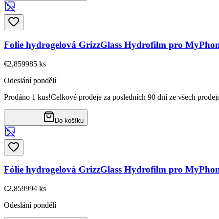
Folie hydrogelová GrizzGlass Hydrofilm pro MyPhon
€2,85
9985
ks
Odeslání pondělí
Prodáno 1 kus!
Celkové prodeje za posledních 90 dní ze všech prodej
Do košíku
Fólie hydrogelová GrizzGlass Hydrofilm pro MyPho
€2,85
9994
ks
Odeslání pondělí