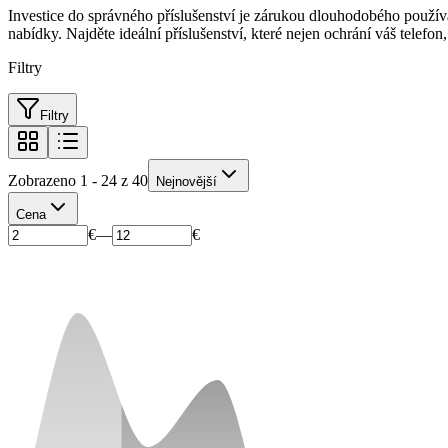
Investice do správného příslušenství je zárukou dlouhodobého použí
nabídky. Najděte ideální příslušenství, které nejen ochrání váš telef
Filtry
Filtry
Zobrazeno 1 - 24 z 40
Nejnovější
Cena
€
—
€