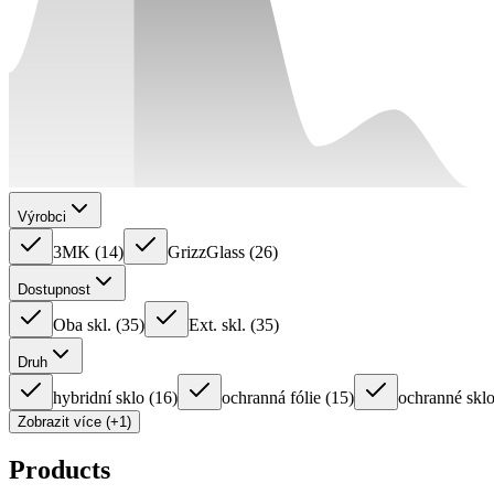
Výrobci
3MK
(
14
)
GrizzGlass
(
26
)
Dostupnost
Oba skl.
(
35
)
Ext. skl.
(
35
)
Druh
hybridní sklo
(
16
)
ochranná fólie
(
15
)
ochranné sklo
Zobrazit více (+1)
Products