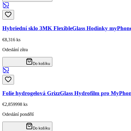
Hybriední sklo 3MK FlexibleGlass Hodinky myPhone
€8,31
6
ks
Odeslání zítra
Do košíku
Folie hydrogelová GrizzGlass Hydrofilm pro MyPho
€2,85
9998
ks
Odeslání pondělí
Do košíku