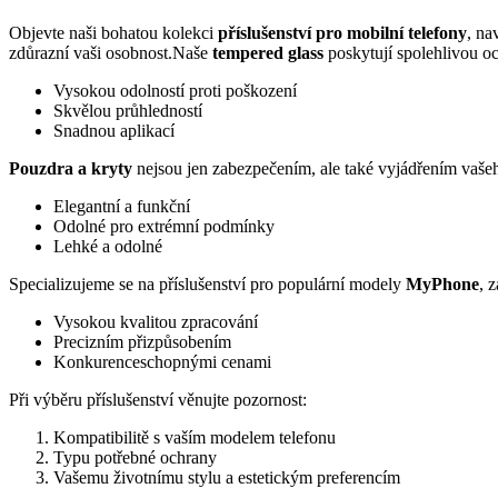
Objevte naši bohatou kolekci
příslušenství pro mobilní telefony
, na
zdůrazní vaši osobnost.Naše
tempered glass
poskytují spolehlivou o
Vysokou odolností proti poškození
Skvělou průhledností
Snadnou aplikací
Pouzdra a kryty
nejsou jen zabezpečením, ale také vyjádřením vašeh
Elegantní a funkční
Odolné pro extrémní podmínky
Lehké a odolné
Specializujeme se na příslušenství pro populární modely
MyPhone
, 
Vysokou kvalitou zpracování
Precizním přizpůsobením
Konkurenceschopnými cenami
Při výběru příslušenství věnujte pozornost:
Kompatibilitě s vaším modelem telefonu
Typu potřebné ochrany
Vašemu životnímu stylu a estetickým preferencím