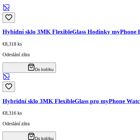
Hybidní sklo 3MK FlexibleGlass Hodinky myPhone H
€8,31
8
ks
Odeslání zítra
Do košíku
Hybridní sklo 3MK FlexibleGlass pro myPhone Watc
€8,31
6
ks
Odeslání zítra
Do košíku