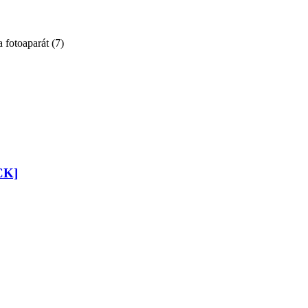
a fotoaparát
(
7
)
CK]