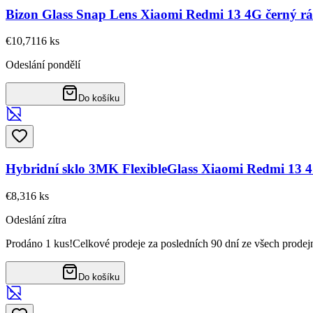
Bizon Glass Snap Lens Xiaomi Redmi 13 4G černý r
€10,71
16
ks
Odeslání pondělí
Do košíku
Hybridní sklo 3MK FlexibleGlass Xiaomi Redmi 13 
€8,31
6
ks
Odeslání zítra
Prodáno 1 kus!
Celkové prodeje za posledních 90 dní ze všech prodej
Do košíku