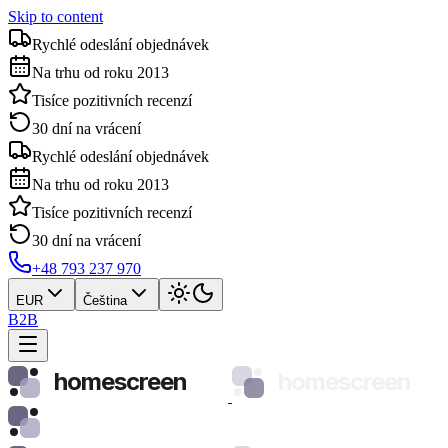
Skip to content
Rychlé odeslání objednávek
Na trhu od roku 2013
Tisíce pozitivních recenzí
30 dní na vrácení
Rychlé odeslání objednávek
Na trhu od roku 2013
Tisíce pozitivních recenzí
30 dní na vrácení
+48 793 237 970
EUR
Čeština
B2B
homescreen
homescreen