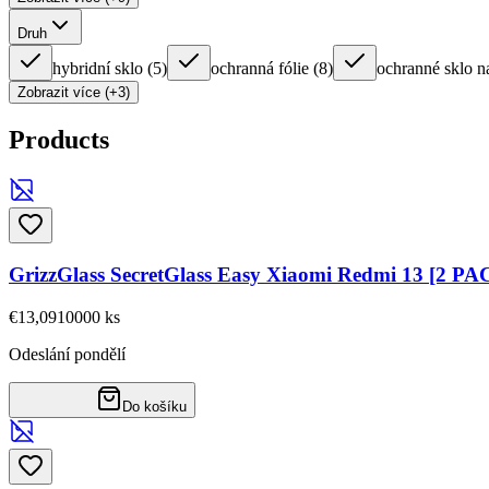
Druh
hybridní sklo
(
5
)
ochranná fólie
(
8
)
ochranné sklo n
Zobrazit více (+3)
Products
GrizzGlass SecretGlass Easy Xiaomi Redmi 13 [2 PA
€13,09
10000
ks
Odeslání pondělí
Do košíku