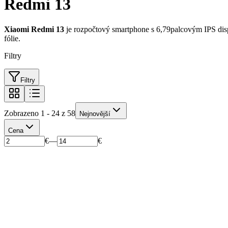
Redmi 13
Xiaomi Redmi 13
je rozpočtový smartphone s 6,79palcovým IPS dis
fólie.
Filtry
Filtry
Zobrazeno 1 - 24 z 58
Nejnovější
Cena
€
—
€