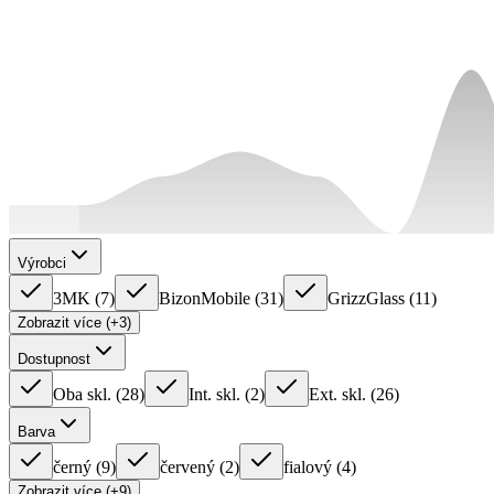
Výrobci
3MK
(
7
)
BizonMobile
(
31
)
GrizzGlass
(
11
)
Zobrazit více (+3)
Dostupnost
Oba skl.
(
28
)
Int. skl.
(
2
)
Ext. skl.
(
26
)
Barva
černý
(
9
)
červený
(
2
)
fialový
(
4
)
Zobrazit více (+9)