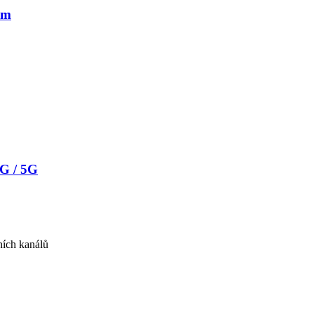
ám
4G / 5G
ních kanálů