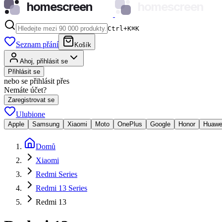
homescreen
homescreen
Ctrl+K
⌘
K
Seznam přání
Košík
Ahoj, přihlásit se
Přihlásit se
nebo se přihlásit přes
Nemáte účet?
Zaregistrovat se
Ulubione
Apple
Samsung
Xiaomi
Moto
OnePlus
Google
Honor
Huawe
Domů
Xiaomi
Redmi Series
Redmi 13 Series
Redmi 13