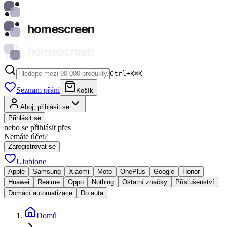
homescreen
homescreen
Ctrl+K
⌘
K
Seznam přání
Košík
Ahoj, přihlásit se
Přihlásit se
nebo se přihlásit přes
Nemáte účet?
Zaregistrovat se
Ulubione
Apple
Samsung
Xiaomi
Moto
OnePlus
Google
Honor
Huawei
Realme
Oppo
Nothing
Ostatní značky
Příslušenství
Domácí automatizace
Do auta
Domů