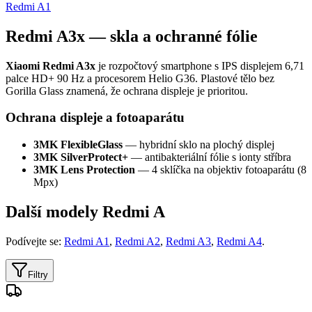
Redmi A1
Redmi A3x — skla a ochranné fólie
Xiaomi Redmi A3x
je rozpočtový smartphone s IPS displejem 6,71
palce HD+ 90 Hz a procesorem Helio G36. Plastové tělo bez
Gorilla Glass znamená, že ochrana displeje je prioritou.
Ochrana displeje a fotoaparátu
3MK FlexibleGlass
— hybridní sklo na plochý displej
3MK SilverProtect+
— antibakteriální fólie s ionty stříbra
3MK Lens Protection
— 4 sklíčka na objektiv fotoaparátu (8
Mpx)
Další modely Redmi A
Podívejte se:
Redmi A1
,
Redmi A2
,
Redmi A3
,
Redmi A4
.
Filtry