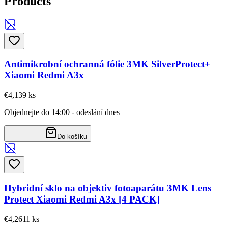
Products
Antimikrobní ochranná fólie 3MK SilverProtect+
Xiaomi Redmi A3x
€4,13
9
ks
Objednejte do 14:00 - odeslání dnes
Do košíku
Hybridní sklo na objektiv fotoaparátu 3MK Lens
Protect Xiaomi Redmi A3x [4 PACK]
€4,26
11
ks