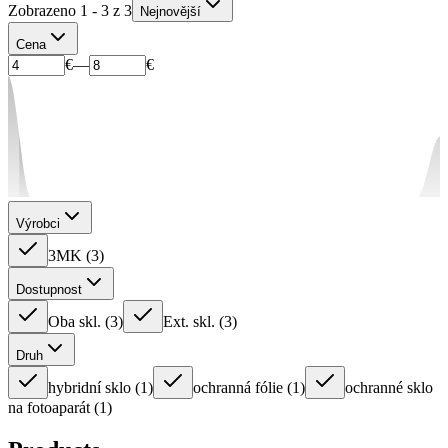
Zobrazeno 1 - 3 z 3
Nejnovější
Cena
€
—
€
Výrobci
3MK
(
3
)
Dostupnost
Oba skl.
(
3
)
Ext. skl.
(
3
)
Druh
hybridní sklo
(
1
)
ochranná fólie
(
1
)
ochranné sklo
na fotoaparát
(
1
)