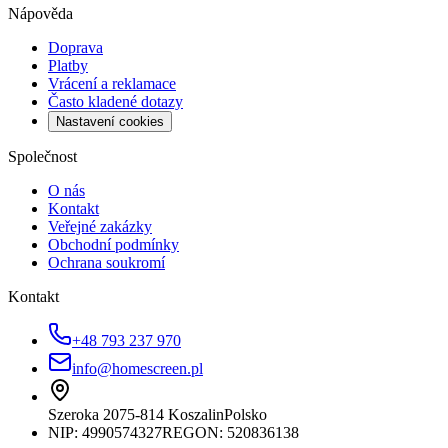
Nápověda
Doprava
Platby
Vrácení a reklamace
Často kladené dotazy
Nastavení cookies
Společnost
O nás
Kontakt
Veřejné zakázky
Obchodní podmínky
Ochrana soukromí
Kontakt
+48 793 237 970
info@homescreen.pl
Szeroka 20
75-814 Koszalin
Polsko
NIP:
4990574327
REGON: 520836138