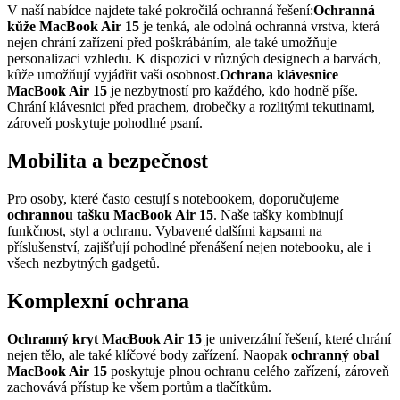
V naší nabídce najdete také pokročilá ochranná řešení:
Ochranná
kůže MacBook Air 15
je tenká, ale odolná ochranná vrstva, která
nejen chrání zařízení před poškrábáním, ale také umožňuje
personalizaci vzhledu. K dispozici v různých designech a barvách,
kůže umožňují vyjádřit vaši osobnost.
Ochrana klávesnice
MacBook Air 15
je nezbytností pro každého, kdo hodně píše.
Chrání klávesnici před prachem, drobečky a rozlitými tekutinami,
zároveň poskytuje pohodlné psaní.
Mobilita a bezpečnost
Pro osoby, které často cestují s notebookem, doporučujeme
ochrannou tašku MacBook Air 15
. Naše tašky kombinují
funkčnost, styl a ochranu. Vybavené dalšími kapsami na
příslušenství, zajišťují pohodlné přenášení nejen notebooku, ale i
všech nezbytných gadgetů.
Komplexní ochrana
Ochranný kryt MacBook Air 15
je univerzální řešení, které chrání
nejen tělo, ale také klíčové body zařízení. Naopak
ochranný obal
MacBook Air 15
poskytuje plnou ochranu celého zařízení, zároveň
zachovává přístup ke všem portům a tlačítkům.