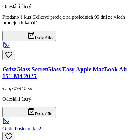
Odeslání úterý
Prodáno 1 kus!
Celkové prodeje za posledních 90 dní ze všech
prodejních kanálů
Do košíku
GrizzGlass SecretGlass Easy Apple MacBook Air
15" M4 2025
€35,70
9946
ks
Odeslání úterý
Do košíku
Outlet
Poslední kus!