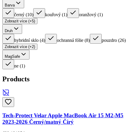
Barva
černý
(
10
)
kouřový
(
1
)
oranžový
(
1
)
Zobrazit více (+5)
Druh
hybridní sklo
(
4
)
ochranná fólie
(
8
)
pouzdro
(
26
)
Zobrazit více (+2)
MagSafe
ne
(
1
)
Products
Tech-Protect Velar Apple MacBook Air 15 M2-M5
2023-2026 Černý/matný Čirý