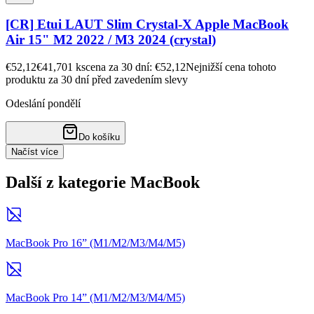
[CR] Etui LAUT Slim Crystal-X Apple MacBook
Air 15" M2 2022 / M3 2024 (crystal)
€52,12
€41,70
1
ks
cena za 30 dní: €52,12
Nejnižší cena tohoto
produktu za 30 dní před zavedením slevy
Odeslání pondělí
Do košíku
Načíst více
Další z kategorie MacBook
MacBook Pro 16” (M1/M2/M3/M4/M5)
MacBook Pro 14” (M1/M2/M3/M4/M5)