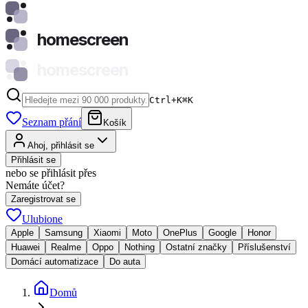
homescreen
homescreen
Ctrl+K
⌘
K
Seznam přání
Košík
Ahoj, přihlásit se
Přihlásit se
nebo se přihlásit přes
Nemáte účet?
Zaregistrovat se
Ulubione
Apple
Samsung
Xiaomi
Moto
OnePlus
Google
Honor
Huawei
Realme
Oppo
Nothing
Ostatní značky
Příslušenství
Domácí automatizace
Do auta
Domů