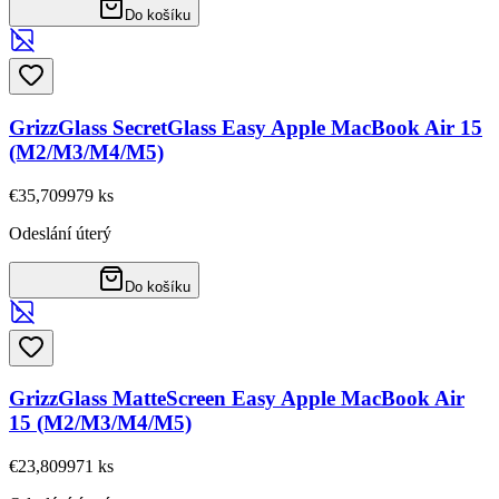
Do košíku
GrizzGlass SecretGlass Easy Apple MacBook Air 15
(M2/M3/M4/M5)
€35,70
9979
ks
Odeslání úterý
Do košíku
GrizzGlass MatteScreen Easy Apple MacBook Air
15 (M2/M3/M4/M5)
€23,80
9971
ks