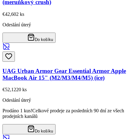
(meruňkový crush)
€42,60
2
ks
Odeslání úterý
Do košíku
UAG Urban Armor Gear Essential Armor Apple
MacBook Air 15" (M2/M3/M4/M5) (ice)
€52,12
20
ks
Odeslání úterý
Prodáno 1 kus!
Celkové prodeje za posledních 90 dní ze všech
prodejních kanálů
Do košíku