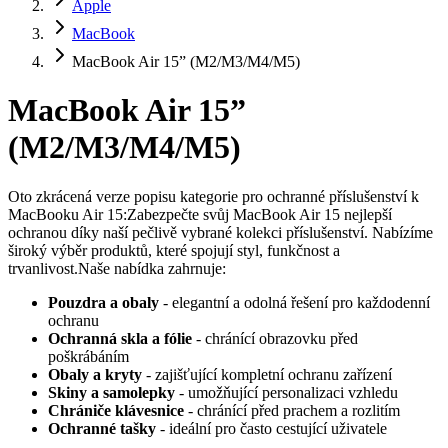
Apple
MacBook
MacBook Air 15” (M2/M3/M4/M5)
MacBook Air 15”
(M2/M3/M4/M5)
Oto zkrácená verze popisu kategorie pro ochranné příslušenství k
MacBooku Air 15:Zabezpečte svůj MacBook Air 15 nejlepší
ochranou díky naší pečlivě vybrané kolekci příslušenství. Nabízíme
široký výběr produktů, které spojují styl, funkčnost a
trvanlivost.Naše nabídka zahrnuje:
Pouzdra a obaly
- elegantní a odolná řešení pro každodenní
ochranu
Ochranná skla a fólie
- chránící obrazovku před
poškrábáním
Obaly a kryty
- zajišťující kompletní ochranu zařízení
Skiny a samolepky
- umožňující personalizaci vzhledu
Chrániče klávesnice
- chránící před prachem a rozlitím
Ochranné tašky
- ideální pro často cestující uživatele