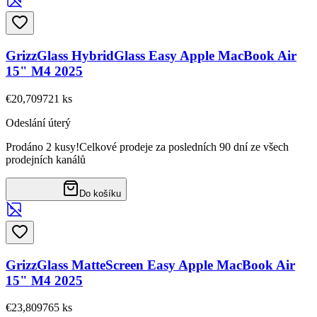
GrizzGlass HybridGlass Easy Apple MacBook Air
15" M4 2025
€20,70
9721
ks
Odeslání úterý
Prodáno 2 kusy!
Celkové prodeje za posledních 90 dní ze všech
prodejních kanálů
Do košíku
GrizzGlass MatteScreen Easy Apple MacBook Air
15" M4 2025
€23,80
9765
ks