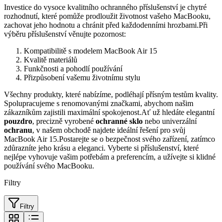
Investice do vysoce kvalitního ochranného příslušenství je chytré
rozhodnutí, které pomůže prodloužit životnost vašeho MacBooku,
zachovat jeho hodnotu a chránit před každodenními hrozbami.Při
výběru příslušenství věnujte pozornost:
Kompatibilitě s modelem MacBook Air 15
Kvalitě materiálů
Funkčnosti a pohodlí používání
Přizpůsobení vašemu životnímu stylu
Všechny produkty, které nabízíme, podléhají přísným testům kvality.
Spolupracujeme s renomovanými značkami, abychom našim
zákazníkům zajistili maximální spokojenost.Ať už hledáte elegantní
pouzdro
, precizně vyrobené
ochranné sklo
nebo univerzální
ochranu
, v našem obchodě najdete ideální řešení pro svůj
MacBook Air 15.Postarejte se o bezpečnost svého zařízení, zatímco
zdůrazníte jeho krásu a eleganci. Vyberte si příslušenství, které
nejlépe vyhovuje vašim potřebám a preferencím, a užívejte si klidné
používání svého MacBooku.
Filtry
Filtry