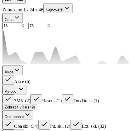
Zobrazeno 1 - 24 z 46
Nejnovější
Cena
€
—
€
Akce
Akce
(
6
)
Výrobci
3MK
(
2
)
Baseus
(
1
)
DuxDucis
(
1
)
Zobrazit více (+9)
Dostupnost
Oba skl.
(
34
)
Int. skl.
(
2
)
Ext. skl.
(
32
)