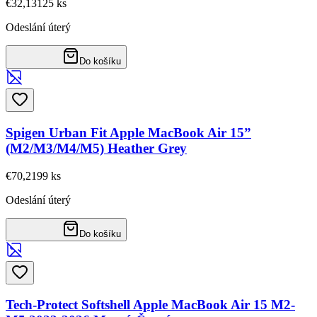
€32,13
125
ks
Odeslání úterý
Do košíku
Spigen Urban Fit Apple MacBook Air 15”
(M2/M3/M4/M5) Heather Grey
€70,21
99
ks
Odeslání úterý
Do košíku
Tech-Protect Softshell Apple MacBook Air 15 M2-