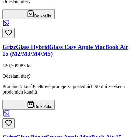
Odeslání úterý
Do košíku
GrizzGlass HybridGlass Easy Apple MacBook Air
15 (M2/M3/M4/M5)
€20,70
9983
ks
Odeslání úterý
Prodáno 5 kusů!
Celkové prodeje za posledních 90 dní ze všech
prodejních kanálů
Do košíku