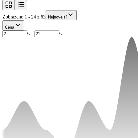
Zobrazeno 1 - 24 z 63
Nejnovější
Cena
€
—
€