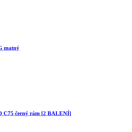
5G matný
O C75 černý rám [2 BALENÍ]