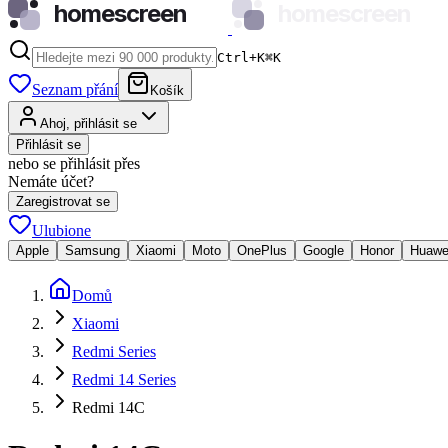
homescreen
homescreen
Ctrl+K
⌘
K
Seznam přání
Košík
Ahoj, přihlásit se
Přihlásit se
nebo se přihlásit přes
Nemáte účet?
Zaregistrovat se
Ulubione
Apple
Samsung
Xiaomi
Moto
OnePlus
Google
Honor
Huawe
Domů
Xiaomi
Redmi Series
Redmi 14 Series
Redmi 14C