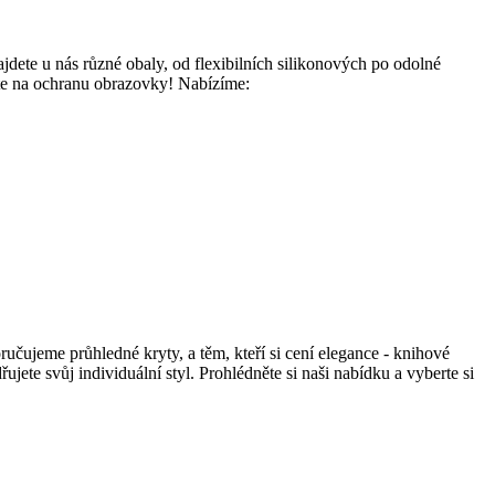
ete u nás různé obaly, od flexibilních silikonových po odolné
te na ochranu obrazovky! Nabízíme:
učujeme průhledné kryty, a těm, kteří si cení elegance - knihové
ete svůj individuální styl. Prohlédněte si naši nabídku a vyberte si