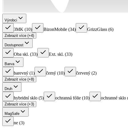
Výrobci
3MK
(
10
)
BizonMobile
(
34
)
GrizzGlass
(
6
)
Zobrazit více (+4)
Dostupnost
Oba skl.
(
33
)
Ext. skl.
(
33
)
Barva
barevný
(
1
)
černý
(
10
)
červený
(
2
)
Zobrazit více (+8)
Druh
hybridní sklo
(
5
)
ochranná fólie
(
10
)
ochranné sklo 
Zobrazit více (+3)
MagSafe
ne
(
3
)