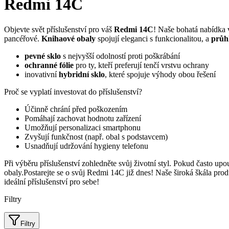
Redmi 14C
Objevte svět příslušenství pro váš
Redmi 14C
! Naše bohatá nabídka 
pancéřové.
Knihaové obaly
spojují eleganci s funkcionalitou, a
průh
pevné sklo
s nejvyšší odolností proti poškrábání
ochranné fólie
pro ty, kteří preferují tenčí vrstvu ochrany
inovativní
hybridní sklo
, které spojuje výhody obou řešení
Proč se vyplatí investovat do příslušenství?
Účinně chrání před poškozením
Pomáhají zachovat hodnotu zařízení
Umožňují personalizaci smartphonu
Zvyšují funkčnost (např. obal s podstavcem)
Usnadňují udržování hygieny telefonu
Při výběru příslušenství zohledněte svůj životní styl. Pokud často upou
obaly.Postarejte se o svůj Redmi 14C již dnes! Naše široká škála prod
ideální příslušenství pro sebe!
Filtry
Filtry