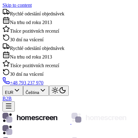
Skip to content
Rychlé odeslání objednávek
Na trhu od roku 2013
Tisíce pozitivních recenzí
30 dní na vrácení
Rychlé odeslání objednávek
Na trhu od roku 2013
Tisíce pozitivních recenzí
30 dní na vrácení
+48 793 237 970
EUR
Čeština
B2B
homescreen
homescreen