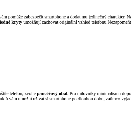
vám pomůže zabezpečit smartphone a dodat mu jedinečný charakter. Najd
ledné kryty
umožňují zachovat originální vzhled telefonu.Nezapomeň
štíte telefon, zvolte
pancéřový obal
. Pro milovníky minimalismu dopor
uktů vám umožní užívat si smartphone po dlouhou dobu, zatímco vyjadřuj