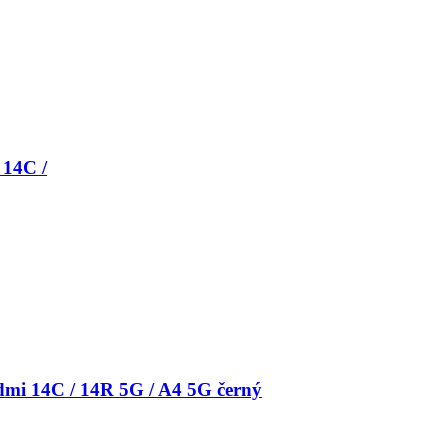
 14C /
mi 14C / 14R 5G / A4 5G černý