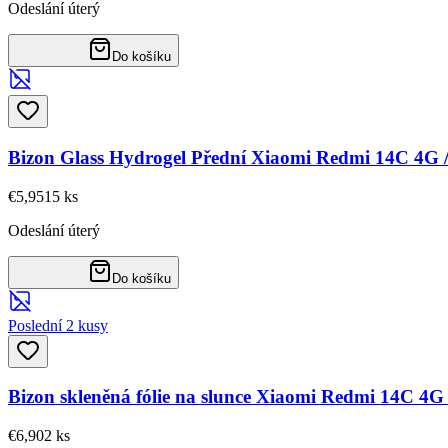
Odeslání úterý
Do košíku
Bizon Glass Hydrogel Přední Xiaomi Redmi 14C 4G
€5,95
15
ks
Odeslání úterý
Do košíku
Poslední 2 kusy
Bizon skleněná fólie na slunce Xiaomi Redmi 14C 4
€6,90
2
ks