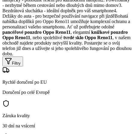
- nezbytné během cestování nebo dlouhých dnů mimo domov3.
Bezdrátová sluchátka - ideální doplněk pro váš smartphone4.
Držáky do auta - pro bezpečné používání navigace při jízděBohatá
nabídka doplňků pro Oppo Reno11 umožňuje komplexní ochranu a
personalizaci vašeho smartphonu. Ať už potřebujete odolné
pancéřové pouzdro Oppo Reno11
, elegantní
knížkové pouzdro
Oppo Reno11
, nebo spolehlivé
tvrdé sklo Oppo Reno11
, v našem
obchodě najdete produkty nejvyšší kvality. Postarejte se o svůj
telefon již dnes a užívejte si jeho spolehlivého fungování po dlouhou
dobu.
Filtry
Rychlé doručení po EU
Doručení po celé Evropě
Záruka kvality
30 dní na vrácení