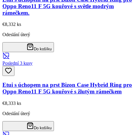
Oppo Reno11 F 5G kouřové s světle modrým
rámečkem.
€8,33
2
ks
Odeslání úterý
Do košíku
Poslední 3 kusy
Etui s úchopem na prst Bizon Case Hybrid Ring pro
Oppo Reno11 F 5G kouřové s žlutým rámečkem
€8,33
3
ks
Odeslání úterý
Do košíku