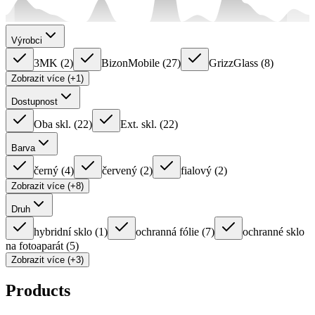
Výrobci
3MK
(
2
)
BizonMobile
(
27
)
GrizzGlass
(
8
)
Zobrazit více (+1)
Dostupnost
Oba skl.
(
22
)
Ext. skl.
(
22
)
Barva
černý
(
4
)
červený
(
2
)
fialový
(
2
)
Zobrazit více (+8)
Druh
hybridní sklo
(
1
)
ochranná fólie
(
7
)
ochranné sklo
na fotoaparát
(
5
)
Zobrazit více (+3)
Products