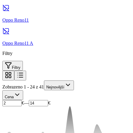
Oppo Reno11
Oppo Reno11 A
Filtry
Filtry
Zobrazeno 1 - 24 z 41
Nejnovější
Cena
€
—
€