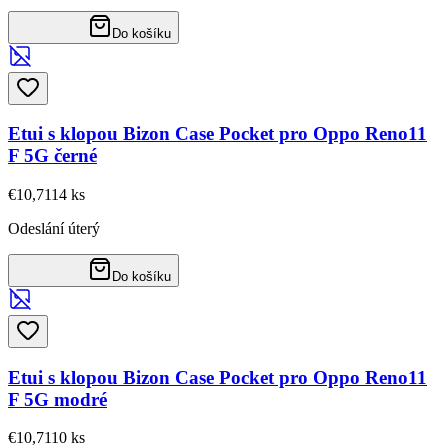
Do košíku
Etui s klopou Bizon Case Pocket pro Oppo Reno11
F 5G černé
€10,71
14
ks
Odeslání úterý
Do košíku
Etui s klopou Bizon Case Pocket pro Oppo Reno11
F 5G modré
€10,71
10
ks