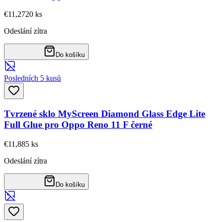
€11,27
20
ks
Odeslání zítra
Do košíku
Posledních 5 kusů
Tvrzené sklo MyScreen Diamond Glass Edge Lite
Full Glue pro Oppo Reno 11 F černé
€11,88
5
ks
Odeslání zítra
Do košíku