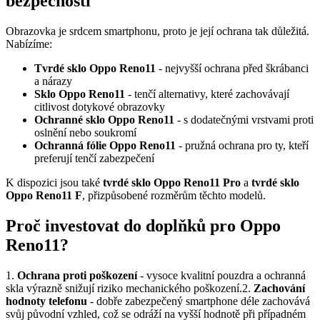
bezpečnosti
Obrazovka je srdcem smartphonu, proto je její ochrana tak důležitá.
Nabízíme:
Tvrdé sklo Oppo Reno11
- nejvyšší ochrana před škrábanci
a nárazy
Sklo Oppo Reno11
- tenčí alternativy, které zachovávají
citlivost dotykové obrazovky
Ochranné sklo Oppo Reno11
- s dodatečnými vrstvami proti
oslnění nebo soukromí
Ochranná fólie Oppo Reno11
- pružná ochrana pro ty, kteří
preferují tenčí zabezpečení
K dispozici jsou také
tvrdé sklo Oppo Reno11 Pro
a
tvrdé sklo
Oppo Reno11 F
, přizpůsobené rozměrům těchto modelů.
Proč investovat do doplňků pro Oppo
Reno11?
1.
Ochrana proti poškození
- vysoce kvalitní pouzdra a ochranná
skla výrazně snižují riziko mechanického poškození.2.
Zachování
hodnoty telefonu
- dobře zabezpečený smartphone déle zachovává
svůj původní vzhled, což se odráží na vyšší hodnotě při případném