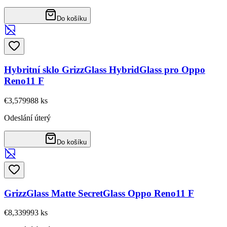
Do košíku
Hybritní sklo GrizzGlass HybridGlass pro Oppo
Reno11 F
€3,57
9988
ks
Odeslání úterý
Do košíku
GrizzGlass Matte SecretGlass Oppo Reno11 F
€8,33
9993
ks