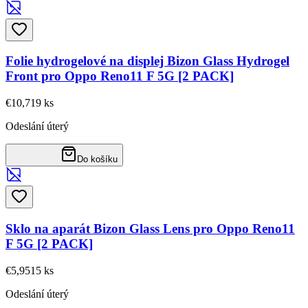
Folie hydrogelové na displej Bizon Glass Hydrogel
Front pro Oppo Reno11 F 5G [2 PACK]
€10,71
9
ks
Odeslání úterý
Do košíku
Sklo na aparát Bizon Glass Lens pro Oppo Reno11
F 5G [2 PACK]
€5,95
15
ks
Odeslání úterý