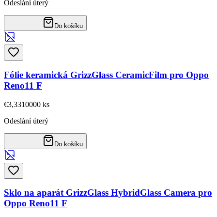
Odeslání úterý
Do košíku
Fólie keramická GrizzGlass CeramicFilm pro Oppo
Reno11 F
€3,33
10000
ks
Odeslání úterý
Do košíku
Sklo na aparát GrizzGlass HybridGlass Camera pro
Oppo Reno11 F