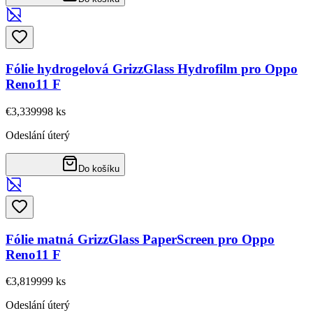
Fólie hydrogelová GrizzGlass Hydrofilm pro Oppo
Reno11 F
€3,33
9998
ks
Odeslání úterý
Do košíku
Fólie matná GrizzGlass PaperScreen pro Oppo
Reno11 F
€3,81
9999
ks
Odeslání úterý