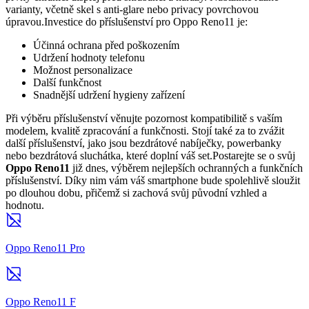
varianty, včetně skel s anti-glare nebo privacy povrchovou
úpravou.Investice do příslušenství pro Oppo Reno11 je:
Účinná ochrana před poškozením
Udržení hodnoty telefonu
Možnost personalizace
Další funkčnost
Snadnější udržení hygieny zařízení
Při výběru příslušenství věnujte pozornost kompatibilitě s vaším
modelem, kvalitě zpracování a funkčnosti. Stojí také za to zvážit
další příslušenství, jako jsou bezdrátové nabíječky, powerbanky
nebo bezdrátová sluchátka, které doplní váš set.Postarejte se o svůj
Oppo Reno11
již dnes, výběrem nejlepších ochranných a funkčních
příslušenství. Díky nim vám váš smartphone bude spolehlivě sloužit
po dlouhou dobu, přičemž si zachová svůj původní vzhled a
hodnotu.
Oppo Reno11 Pro
Oppo Reno11 F