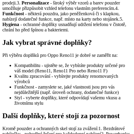
prodeji.3.
Personalizace
- široký výběr vzorů a barev pouzder
umožňuje přizpůsobit vzhled telefonu vlastním preferencím.4.
Funkčnost
- některá pouzdra, jako peněženková či s klapkou,
nabízejí dodatečné funkce, např. místo na karty nebo stojánek.5.
Hygiena
- ochranné doplňky usnadňují udržení telefonu v čistotě,
chrání ho před špínou a bakteriemi.
Jak vybrat správné doplňky?
Při výběru doplňků pro Oppo Reno11 je dobré se zaměřit na:
Kompatibilitu - ujistěte se, že vybíráte produkty určené pro
váš model (Reno11, Reno11 Pro nebo Reno11 F)
Kvalitu zpracování - vybírejte produkty renomovaných
výrobců
Funkčnost - zamyslete se, jaké vlastnosti jsou pro vás
nejdůležitější (např. úroveň ochrany, dodatečné funkce)
Styl - vyberte doplňky, které odpovídají vašemu vkusu a
životnímu stylu
Další doplňky, které stojí za pozornost
Kromě pouzder a ochranných skel stojí za zvážení:1. Bezdrátové
nabíječky - pohodlné řešení pro každodenní nabíjení2. Powerbanky