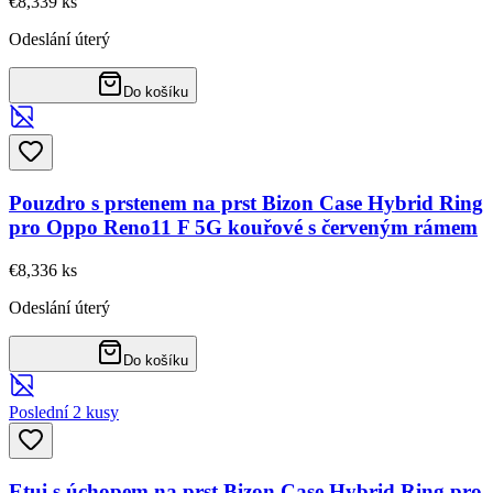
€8,33
9
ks
Odeslání úterý
Do košíku
Pouzdro s prstenem na prst Bizon Case Hybrid Ring
pro Oppo Reno11 F 5G kouřové s červeným rámem
€8,33
6
ks
Odeslání úterý
Do košíku
Poslední 2 kusy
Etui s úchopem na prst Bizon Case Hybrid Ring pro