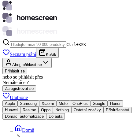
homescreen
homescreen
Ctrl+K
⌘
K
Seznam přání
Košík
Ahoj, přihlásit se
Přihlásit se
nebo se přihlásit přes
Nemáte účet?
Zaregistrovat se
Ulubione
Apple
Samsung
Xiaomi
Moto
OnePlus
Google
Honor
Huawei
Realme
Oppo
Nothing
Ostatní značky
Příslušenství
Domácí automatizace
Do auta
Domů