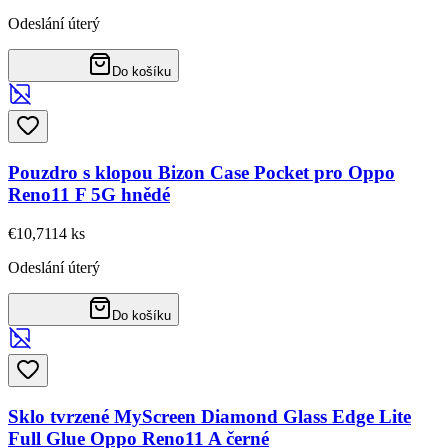
Odeslání úterý
Do košíku
Pouzdro s klopou Bizon Case Pocket pro Oppo
Reno11 F 5G hnědé
€10,71
14
ks
Odeslání úterý
Do košíku
Sklo tvrzené MyScreen Diamond Glass Edge Lite
Full Glue Oppo Reno11 A černé