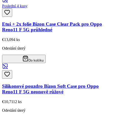
Poslední 4 kusy
Etui + 2x folie Bizon Case Clear Pack pro Oppo
Reno11 F 5G průhledné
€13,09
4
ks
Odeslání úterý
Do košíku
Silikonové pouzdro Bizon Soft Case pro Oppo
Reno11 F 5G neonově růžové
€10,71
12
ks
Odeslání úterý