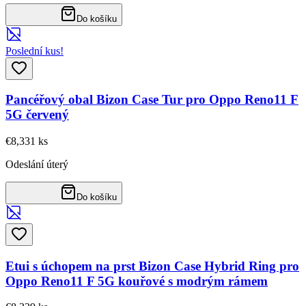
Do košíku
Poslední kus!
Pancéřový obal Bizon Case Tur pro Oppo Reno11 F
5G červený
€8,33
1
ks
Odeslání úterý
Do košíku
Etui s úchopem na prst Bizon Case Hybrid Ring pro
Oppo Reno11 F 5G kouřové s modrým rámem