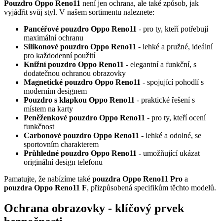
Pouzdro Oppo Reno11
není jen ochrana, ale také způsob, jak
vyjádřit svůj styl. V našem sortimentu naleznete:
Pancéřové pouzdro Oppo Reno11
- pro ty, kteří potřebují
maximální ochranu
Silikonové pouzdro Oppo Reno11
- lehké a pružné, ideální
pro každodenní použití
Knižní pouzdro Oppo Reno11
- elegantní a funkční, s
dodatečnou ochranou obrazovky
Magnetické pouzdro Oppo Reno11
- spojující pohodlí s
moderním designem
Pouzdro s klapkou Oppo Reno11
- praktické řešení s
místem na karty
Peněženkové pouzdro Oppo Reno11
- pro ty, kteří ocení
funkčnost
Carbonové pouzdro Oppo Reno11
- lehké a odolné, se
sportovním charakterem
Průhledné pouzdro Oppo Reno11
- umožňující ukázat
originální design telefonu
Pamatujte, že nabízíme také
pouzdra Oppo Reno11 Pro
a
pouzdra Oppo Reno11 F
, přizpůsobená specifikům těchto modelů.
Ochrana obrazovky - klíčový prvek