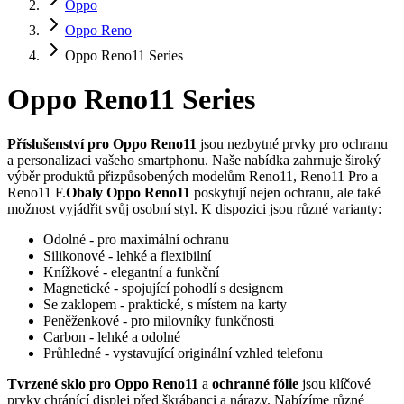
Oppo
Oppo Reno
Oppo Reno11 Series
Oppo Reno11 Series
Příslušenství pro Oppo Reno11
jsou nezbytné prvky pro ochranu
a personalizaci vašeho smartphonu. Naše nabídka zahrnuje široký
výběr produktů přizpůsobených modelům Reno11, Reno11 Pro a
Reno11 F.
Obaly Oppo Reno11
poskytují nejen ochranu, ale také
možnost vyjádřit svůj osobní styl. K dispozici jsou různé varianty:
Odolné - pro maximální ochranu
Silikonové - lehké a flexibilní
Knížkové - elegantní a funkční
Magnetické - spojující pohodlí s designem
Se zaklopem - praktické, s místem na karty
Peněženkové - pro milovníky funkčnosti
Carbon - lehké a odolné
Průhledné - vystavující originální vzhled telefonu
Tvrzené sklo pro Oppo Reno11
a
ochranné fólie
jsou klíčové
prvky chránící displej před škrábanci a nárazy. Nabízíme různé