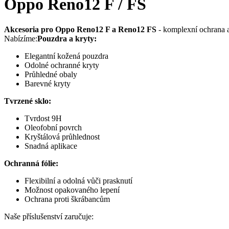
Oppo Reno12 F / FS
Akcesoria pro Oppo Reno12 F a Reno12 FS
- komplexní ochrana a
Nabízíme:
Pouzdra a kryty:
Elegantní kožená pouzdra
Odolné ochranné kryty
Průhledné obaly
Barevné kryty
Tvrzené sklo:
Tvrdost 9H
Oleofobní povrch
Kryštálová průhlednost
Snadná aplikace
Ochranná fólie:
Flexibilní a odolná vůči prasknutí
Možnost opakovaného lepení
Ochrana proti škrábancům
Naše příslušenství zaručuje: