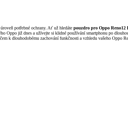
e a úroveň potřebné ochrany. Ať už hledáte
pouzdro pro Oppo Reno12 
vého Oppo již dnes a užívejte si klidné používání smartphonu po dlouhou
e klíčem k dlouhodobému zachování funkčnosti a vzhledu vašeho Oppo