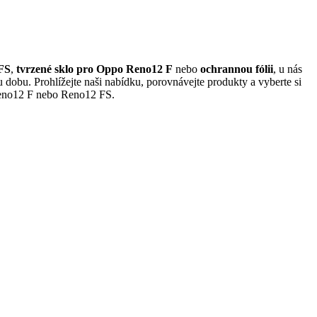
FS
,
tvrzené sklo pro Oppo Reno12 F
nebo
ochrannou fólii
, u nás
 dobu. Prohlížejte naši nabídku, porovnávejte produkty a vyberte si
 Reno12 F nebo Reno12 FS.