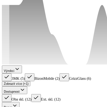
Výrobci
3MK
(
5
)
BizonMobile
(
2
)
GrizzGlass
(
6
)
Zobrazit více (+1)
Dostupnost
Oba skl.
(
12
)
Ext. skl.
(
12
)