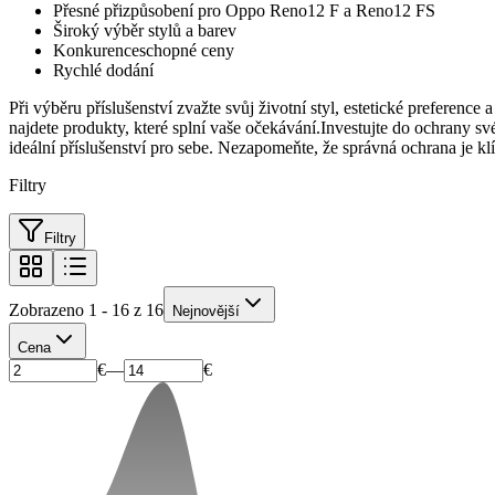
Přesné přizpůsobení pro Oppo Reno12 F a Reno12 FS
Široký výběr stylů a barev
Konkurenceschopné ceny
Rychlé dodání
Při výběru příslušenství zvažte svůj životní styl, estetické preferenc
najdete produkty, které splní vaše očekávání.Investujte do ochrany s
ideální příslušenství pro sebe. Nezapomeňte, že správná ochrana j
Filtry
Filtry
Zobrazeno 1 - 16 z 16
Nejnovější
Cena
€
—
€