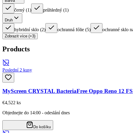
Barva
černý
(
1
)
průhledný
(
1
)
Druh
hybridní sklo
(
2
)
ochranná fólie
(
5
)
ochranné sklo n
Zobrazit více (+3)
Products
Poslední 2 kusy
MyScreen CRYSTAL BacteriaFree Oppo Reno 12 FS
€4,52
2
ks
Objednejte do 14:00 - odeslání dnes
Do košíku