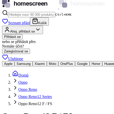
homescreen
homescreen
Ctrl+K
⌘
K
Seznam přání
Košík
Ahoj, přihlásit se
Přihlásit se
nebo se přihlásit přes
Nemáte účet?
Zaregistrovat se
Ulubione
Apple
Samsung
Xiaomi
Moto
OnePlus
Google
Honor
Huawe
Domů
Oppo
Oppo Reno
Oppo Reno12 Series
Oppo Reno12 F / FS