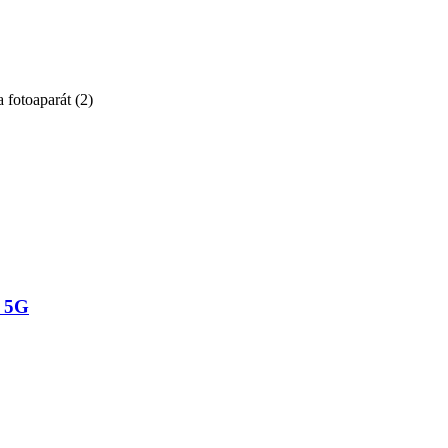
a fotoaparát
(
2
)
 5G