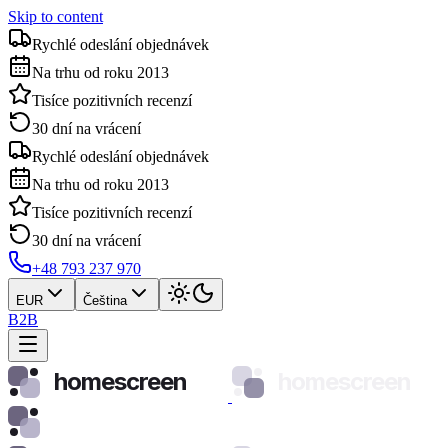
Skip to content
Rychlé odeslání objednávek
Na trhu od roku 2013
Tisíce pozitivních recenzí
30 dní na vrácení
Rychlé odeslání objednávek
Na trhu od roku 2013
Tisíce pozitivních recenzí
30 dní na vrácení
+48 793 237 970
EUR
Čeština
B2B
homescreen
homescreen