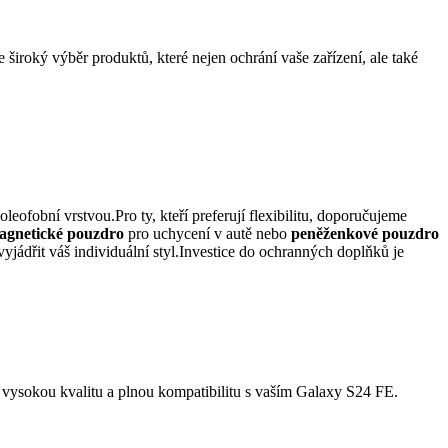
iroký výběr produktů, které nejen ochrání vaše zařízení, ale také
leofobní vrstvou.Pro ty, kteří preferují flexibilitu, doporučujeme
agnetické pouzdro
pro uchycení v autě nebo
peněženkové pouzdro
yjádřit váš individuální styl.Investice do ochranných doplňků je
je vysokou kvalitu a plnou kompatibilitu s vaším Galaxy S24 FE.