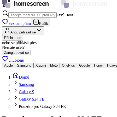
homescreen
homescreen
Ctrl+K
⌘
K
Seznam přání
Košík
Ahoj, přihlásit se
Přihlásit se
nebo se přihlásit přes
Nemáte účet?
Zaregistrovat se
Ulubione
Apple
Samsung
Xiaomi
Moto
OnePlus
Google
Honor
Huawe
Domů
Samsung
Galaxy S
Galaxy S24 FE
Pouzdro pro Galaxy S24 FE