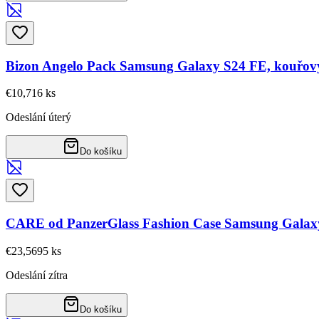
Bizon Angelo Pack Samsung Galaxy S24 FE, kouřov
€10,71
6
ks
Odeslání úterý
Do košíku
CARE od PanzerGlass Fashion Case Samsung Galax
€23,56
95
ks
Odeslání zítra
Do košíku