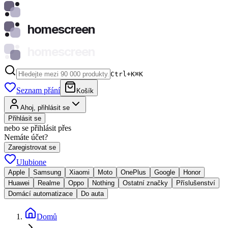
homescreen
homescreen
Ctrl+K
⌘
K
Seznam přání
Košík
Ahoj, přihlásit se
Přihlásit se
nebo se přihlásit přes
Nemáte účet?
Zaregistrovat se
Ulubione
Apple
Samsung
Xiaomi
Moto
OnePlus
Google
Honor
Huawei
Realme
Oppo
Nothing
Ostatní značky
Příslušenství
Domácí automatizace
Do auta
Domů