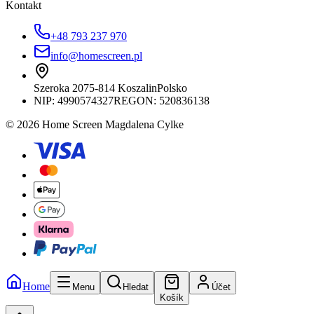
Kontakt
+48 793 237 970
info@homescreen.pl
Szeroka 20
75-814 Koszalin
Polsko
NIP:
4990574327
REGON: 520836138
© 2026 Home Screen Magdalena Cylke
Home
Menu
Hledat
Účet
Košík