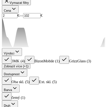
Vymazat filtry
Cena
€
—
€
Výrobci
3MK
(
4
)
BizonMobile
(
1
)
GrizzGlass
(
3
)
Zobrazit více (+1)
Dostupnost
Oba skl.
(
5
)
Ext. skl.
(
5
)
Barva
černý
(
1
)
Druh