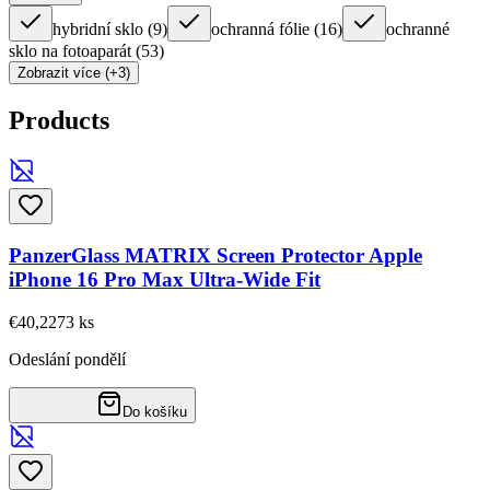
hybridní sklo
(
9
)
ochranná fólie
(
16
)
ochranné
sklo na fotoaparát
(
53
)
Zobrazit více (+3)
Products
PanzerGlass MATRIX Screen Protector Apple
iPhone 16 Pro Max Ultra-Wide Fit
€40,22
73
ks
Odeslání pondělí
Do košíku