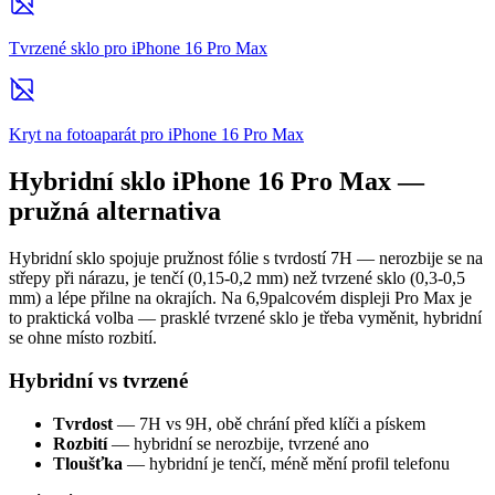
Tvrzené sklo pro iPhone 16 Pro Max
Kryt na fotoaparát pro iPhone 16 Pro Max
Hybridní sklo iPhone 16 Pro Max —
pružná alternativa
Hybridní sklo spojuje pružnost fólie s tvrdostí 7H — nerozbije se na
střepy při nárazu, je tenčí (0,15-0,2 mm) než tvrzené sklo (0,3-0,5
mm) a lépe přilne na okrajích. Na 6,9palcovém displeji Pro Max je
to praktická volba — prasklé tvrzené sklo je třeba vyměnit, hybridní
se ohne místo rozbití.
Hybridní vs tvrzené
Tvrdost
— 7H vs 9H, obě chrání před klíči a pískem
Rozbití
— hybridní se nerozbije, tvrzené ano
Tloušťka
— hybridní je tenčí, méně mění profil telefonu