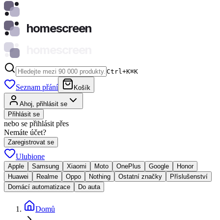
homescreen
homescreen
Ctrl+K
⌘
K
Seznam přání
Košík
Ahoj, přihlásit se
Přihlásit se
nebo se přihlásit přes
Nemáte účet?
Zaregistrovat se
Ulubione
Apple
Samsung
Xiaomi
Moto
OnePlus
Google
Honor
Huawei
Realme
Oppo
Nothing
Ostatní značky
Příslušenství
Domácí automatizace
Do auta
Domů