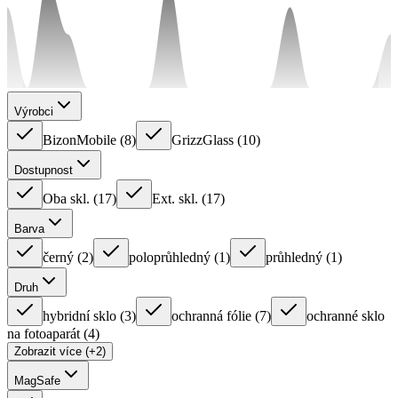
Výrobci
BizonMobile
(
8
)
GrizzGlass
(
10
)
Dostupnost
Oba skl.
(
17
)
Ext. skl.
(
17
)
Barva
černý
(
2
)
poloprůhledný
(
1
)
průhledný
(
1
)
Druh
hybridní sklo
(
3
)
ochranná fólie
(
7
)
ochranné sklo
na fotoaparát
(
4
)
Zobrazit více (+2)
MagSafe