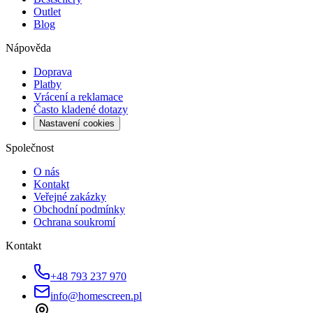
Outlet
Blog
Nápověda
Doprava
Platby
Vrácení a reklamace
Často kladené dotazy
Nastavení cookies
Společnost
O nás
Kontakt
Veřejné zakázky
Obchodní podmínky
Ochrana soukromí
Kontakt
+48 793 237 970
info@homescreen.pl