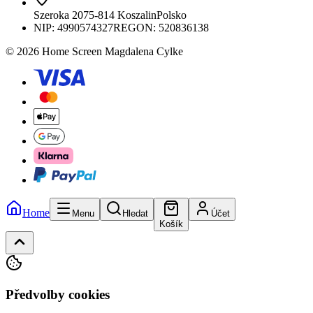
Szeroka 20
75-814 Koszalin
Polsko
NIP:
4990574327
REGON: 520836138
© 2026 Home Screen Magdalena Cylke
Home
Menu
Hledat
Účet
Košík
Předvolby cookies