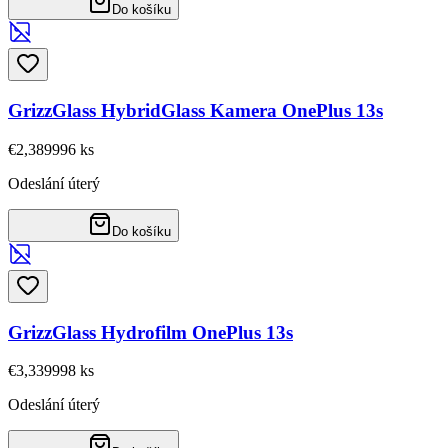
Do košíku
GrizzGlass HybridGlass Kamera OnePlus 13s
€2,38
9996
ks
Odeslání úterý
Do košíku
GrizzGlass Hydrofilm OnePlus 13s
€3,33
9998
ks
Odeslání úterý