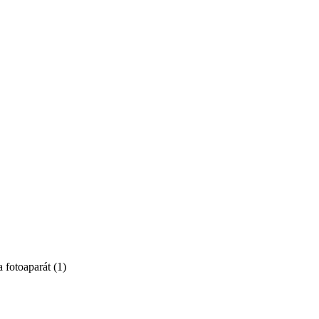
a fotoaparát
(
1
)