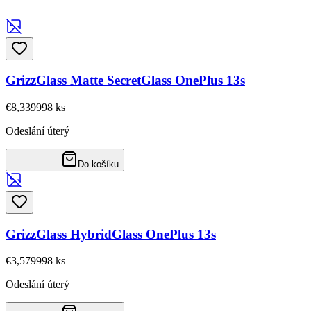
GrizzGlass Matte SecretGlass OnePlus 13s
€8,33
9998
ks
Odeslání úterý
Do košíku
GrizzGlass HybridGlass OnePlus 13s
€3,57
9998
ks
Odeslání úterý