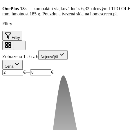
OnePlus 13s
— kompaktní vlajková loď s 6,32palcovým LTPO OLED d
mm, hmotnost 185 g. Pouzdra a tvrzená skla na homescreen.pl.
Filtry
Filtry
Zobrazeno 1 - 6 z 6
Nejnovější
Cena
€
—
€