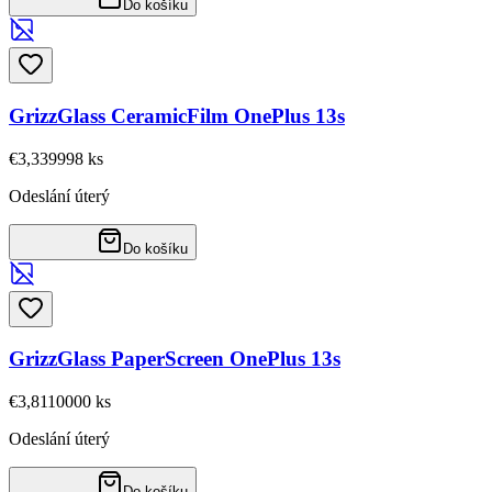
Do košíku
GrizzGlass CeramicFilm OnePlus 13s
€3,33
9998
ks
Odeslání úterý
Do košíku
GrizzGlass PaperScreen OnePlus 13s
€3,81
10000
ks
Odeslání úterý
Do košíku