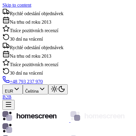
Skip to content
Rychlé odeslání objednávek
Na trhu od roku 2013
Tisíce pozitivních recenzí
30 dní na vrácení
Rychlé odeslání objednávek
Na trhu od roku 2013
Tisíce pozitivních recenzí
30 dní na vrácení
+48 793 237 970
EUR
Čeština
B2B
homescreen
homescreen