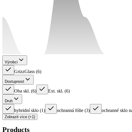
Výrobci
GrizzGlass
(
6
)
Dostupnost
Oba skl.
(
6
)
Ext. skl.
(
6
)
Druh
hybridní sklo
(
1
)
ochranná fólie
(
3
)
ochranné sklo n
Zobrazit více (+1)
Products