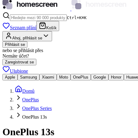
homescreen
homescreen
Ctrl+K
⌘
K
Seznam přání
Košík
Ahoj, přihlásit se
Přihlásit se
nebo se přihlásit přes
Nemáte účet?
Zaregistrovat se
Ulubione
Apple
Samsung
Xiaomi
Moto
OnePlus
Google
Honor
Huawe
Domů
OnePlus
OnePlus Series
OnePlus 13s
OnePlus 13s