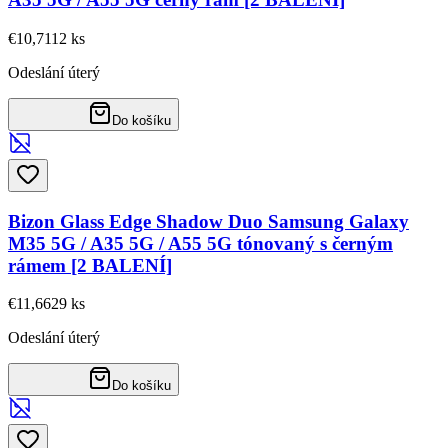
€10,71
12
ks
Odeslání úterý
Do košíku
Bizon Glass Edge Shadow Duo Samsung Galaxy
M35 5G / A35 5G / A55 5G tónovaný s černým
rámem [2 BALENÍ]
€11,66
29
ks
Odeslání úterý
Do košíku