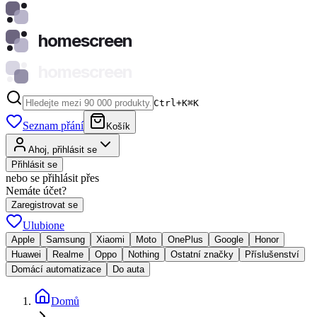
homescreen
homescreen
Ctrl+K
⌘
K
Seznam přání
Košík
Ahoj, přihlásit se
Přihlásit se
nebo se přihlásit přes
Nemáte účet?
Zaregistrovat se
Ulubione
Apple
Samsung
Xiaomi
Moto
OnePlus
Google
Honor
Huawei
Realme
Oppo
Nothing
Ostatní značky
Příslušenství
Domácí automatizace
Do auta
Domů