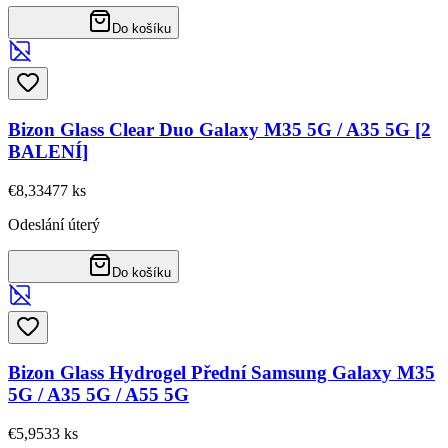
Do košíku
Bizon Glass Clear Duo Galaxy M35 5G / A35 5G [2
BALENÍ]
€8,33
477
ks
Odeslání úterý
Do košíku
Bizon Glass Hydrogel Přední Samsung Galaxy M35
5G / A35 5G / A55 5G
€5,95
33
ks