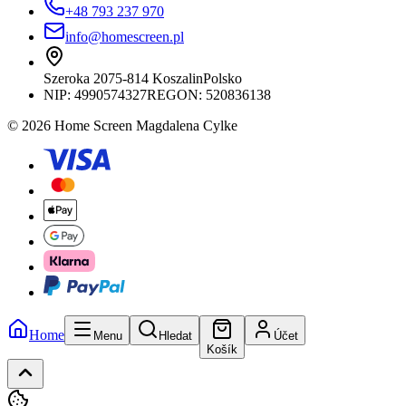
+48 793 237 970
info@homescreen.pl
Szeroka 20
75-814 Koszalin
Polsko
NIP:
4990574327
REGON: 520836138
© 2026 Home Screen Magdalena Cylke
Home
Menu
Hledat
Účet
Košík