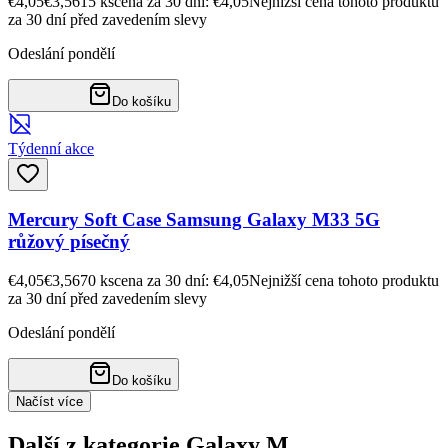
€4,05
€3,56
15
ks
cena za 30 dní: €4,05
Nejnižší cena tohoto produktu
za 30 dní před zavedením slevy
Odeslání pondělí
Do košíku
Týdenní akce
Mercury Soft Case Samsung Galaxy M33 5G
růžový písečný
€4,05
€3,56
70
ks
cena za 30 dní: €4,05
Nejnižší cena tohoto produktu
za 30 dní před zavedením slevy
Odeslání pondělí
Do košíku
Načíst více
Další z kategorie Galaxy M