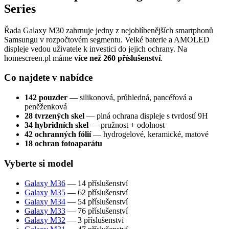
Series
Řada Galaxy M30 zahrnuje jedny z nejoblíbenějších smartphonů
Samsungu v rozpočtovém segmentu. Velké baterie a AMOLED
displeje vedou uživatele k investici do jejich ochrany. Na
homescreen.pl máme
více než 260 příslušenství
.
Co najdete v nabídce
142 pouzder
— silikonová, průhledná, pancéřová a
peněženková
28 tvrzených skel
— plná ochrana displeje s tvrdostí 9H
34 hybridních skel
— pružnost + odolnost
42 ochranných fólií
— hydrogelové, keramické, matové
18 ochran fotoaparátu
Vyberte si model
Galaxy M36
— 14 příslušenství
Galaxy M35
— 62 příslušenství
Galaxy M34
— 54 příslušenství
Galaxy M33
— 76 příslušenství
Galaxy M32
— 3 příslušenství