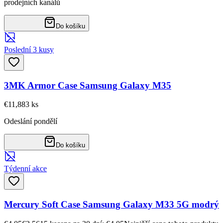
prodejních kanálů
Do košíku
Poslední 3 kusy
3MK Armor Case Samsung Galaxy M35
€11,88
3
ks
Odeslání pondělí
Do košíku
Týdenní akce
Mercury Soft Case Samsung Galaxy M33 5G modrý