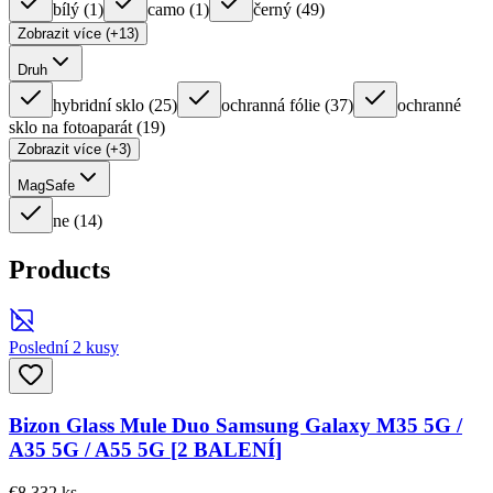
bílý
(
1
)
camo
(
1
)
černý
(
49
)
Zobrazit více (+13)
Druh
hybridní sklo
(
25
)
ochranná fólie
(
37
)
ochranné
sklo na fotoaparát
(
19
)
Zobrazit více (+3)
MagSafe
ne
(
14
)
Products
Poslední 2 kusy
Bizon Glass Mule Duo Samsung Galaxy M35 5G /
A35 5G / A55 5G [2 BALENÍ]
€8,33
2
ks