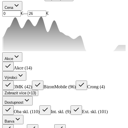
Cena
€
—
€
Akce
Akce
(
14
)
Výrobci
3MK
(
42
)
BizonMobile
(
96
)
Crong
(
4
)
Zobrazit více (+13)
Dostupnost
Oba skl.
(
110
)
Int. skl.
(
9
)
Ext. skl.
(
101
)
Barva