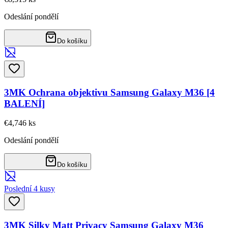
Odeslání pondělí
Do košíku
3MK Ochrana objektivu Samsung Galaxy M36 [4
BALENÍ]
€4,74
6
ks
Odeslání pondělí
Do košíku
Poslední 4 kusy
3MK Silky Matt Privacy Samsung Galaxy M36