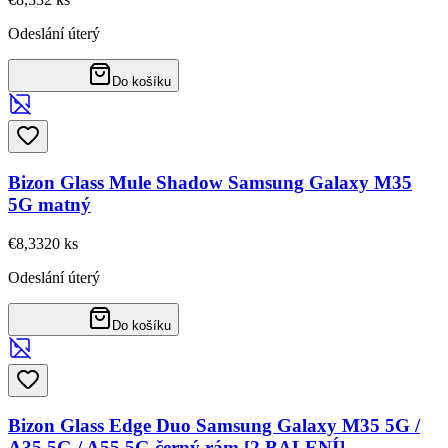
Odeslání úterý
Do košíku
Bizon Glass Mule Shadow Samsung Galaxy M35
5G matný
€8,33
20
ks
Odeslání úterý
Do košíku
Bizon Glass Edge Duo Samsung Galaxy M35 5G /
A35 5G / A55 5G černý rám [2 BALENÍ]