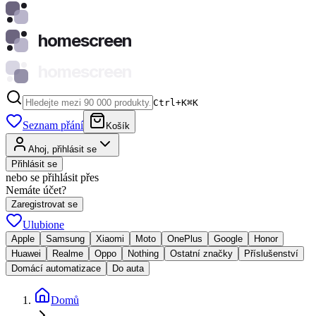
homescreen
homescreen
Ctrl+K
⌘
K
Seznam přání
Košík
Ahoj, přihlásit se
Přihlásit se
nebo se přihlásit přes
Nemáte účet?
Zaregistrovat se
Ulubione
Apple
Samsung
Xiaomi
Moto
OnePlus
Google
Honor
Huawei
Realme
Oppo
Nothing
Ostatní značky
Příslušenství
Domácí automatizace
Do auta
Domů