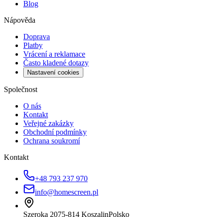
Blog
Nápověda
Doprava
Platby
Vrácení a reklamace
Často kladené dotazy
Nastavení cookies
Společnost
O nás
Kontakt
Veřejné zakázky
Obchodní podmínky
Ochrana soukromí
Kontakt
+48 793 237 970
info@homescreen.pl
Szeroka 20
75-814 Koszalin
Polsko