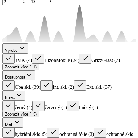
€
—
€
Výrobci
3MK
(
4
)
BizonMobile
(
24
)
GrizzGlass
(
7
)
Zobrazit více (+1)
Dostupnost
Oba skl.
(
39
)
Int. skl.
(
2
)
Ext. skl.
(
37
)
Barva
černý
(
4
)
červený
(
1
)
hnědý
(
1
)
Zobrazit více (+5)
Druh
hybridní sklo
(
5
)
ochranná fólie
(
3
)
ochranné sklo