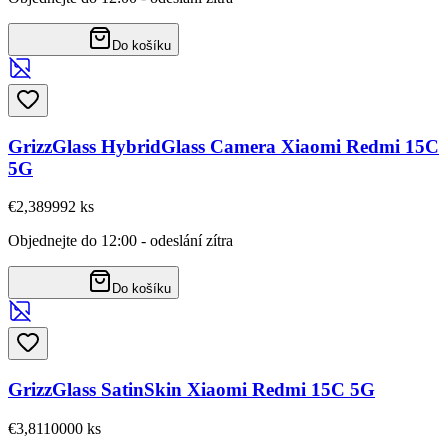
Do košíku
GrizzGlass HybridGlass Camera Xiaomi Redmi 15C
5G
€2,38
9992
ks
Objednejte do 12:00 - odeslání zítra
Do košíku
GrizzGlass SatinSkin Xiaomi Redmi 15C 5G
€3,81
10000
ks