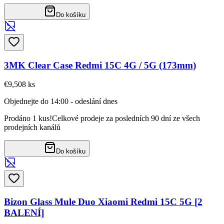
Do košíku
3MK Clear Case Redmi 15C 4G / 5G (173mm)
€9,50
8
ks
Objednejte do 14:00 - odeslání dnes
Prodáno 1 kus!
Celkové prodeje za posledních 90 dní ze všech
prodejních kanálů
Do košíku
Bizon Glass Mule Duo Xiaomi Redmi 15C 5G [2
BALENÍ]