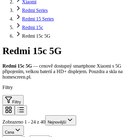
Xiaomi
Redmi Series
Redmi 15 Series
Redmi 15c
Redmi 15c 5G
Redmi 15c 5G
Redmi 15c 5G
— cenově dostupný smartphone Xiaomi s 5G
připojením, velkou baterií a HD+ displejem. Pouzdra a skla na
homescreen.pl.
Filtry
Filtry
Zobrazeno 1 - 24 z 40
Nejnovější
Cena