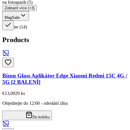
na fotoaparát
(
5
)
Zobrazit více (+3)
MagSafe
ne
(
14
)
Products
Bizon Glass Aplikátor Edge Xiaomi Redmi 15C 4G /
5G [2 BALENÍ]
€13,09
29
ks
Objednejte do 12:00 - odeslání zítra
Do košíku