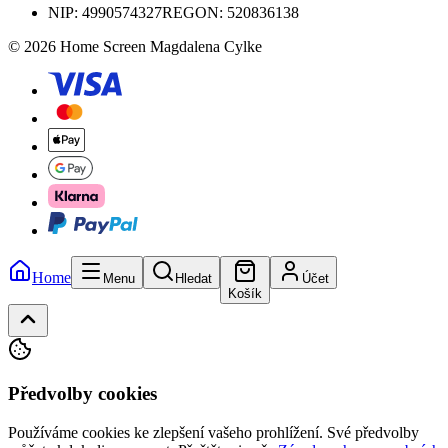
NIP:
4990574327
REGON: 520836138
© 2026 Home Screen Magdalena Cylke
Home
Menu
Hledat
Účet
Košík
Předvolby cookies
Používáme cookies ke zlepšení vašeho prohlížení. Své předvolby