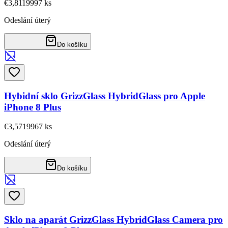
€3,81
19997
ks
Odeslání úterý
Do košíku
Hybidní sklo GrizzGlass HybridGlass pro Apple
iPhone 8 Plus
€3,57
19967
ks
Odeslání úterý
Do košíku
Sklo na aparát GrizzGlass HybridGlass Camera pro