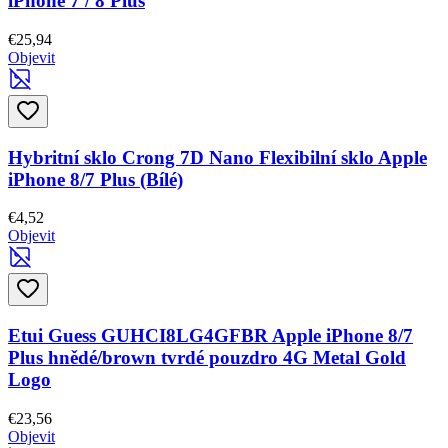
iPhone 7 / 8 Plus
€25,94
Objevit
Hybritní sklo Crong 7D Nano Flexibilní sklo Apple
iPhone 8/7 Plus (Bílé)
€4,52
Objevit
Etui Guess GUHCI8LG4GFBR Apple iPhone 8/7
Plus hnědé/brown tvrdé pouzdro 4G Metal Gold
Logo
€23,56
Objevit