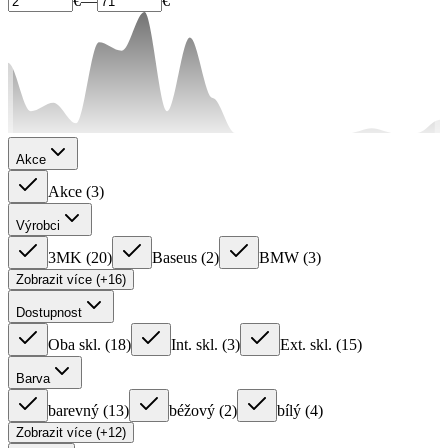
€
—
€
Akce
Akce
(
3
)
Výrobci
3MK
(
20
)
Baseus
(
2
)
BMW
(
3
)
Zobrazit více (+16)
Dostupnost
Oba skl.
(
18
)
Int. skl.
(
3
)
Ext. skl.
(
15
)
Barva
barevný
(
13
)
béžový
(
2
)
bílý
(
4
)
Zobrazit více (+12)