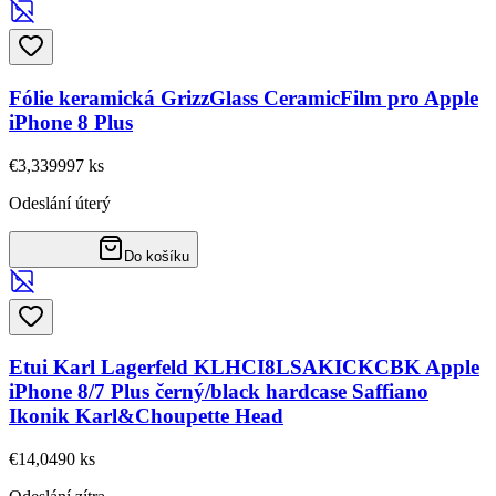
Fólie keramická GrizzGlass CeramicFilm pro Apple
iPhone 8 Plus
€3,33
9997
ks
Odeslání úterý
Do košíku
Etui Karl Lagerfeld KLHCI8LSAKICKCBK Apple
iPhone 8/7 Plus černý/black hardcase Saffiano
Ikonik Karl&Choupette Head
€14,04
90
ks