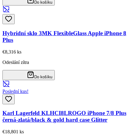
Do košíku
Hybridní sklo 3MK FlexibleGlass Apple iPhone 8
Plus
€8,31
6
ks
Odeslání zítra
Do košíku
Poslední kus!
Karl Lagerfeld KLHCI8LROGO iPhone 7/8 Plus
černá-zlatá/black & gold hard case Glitter
€18,80
1
ks