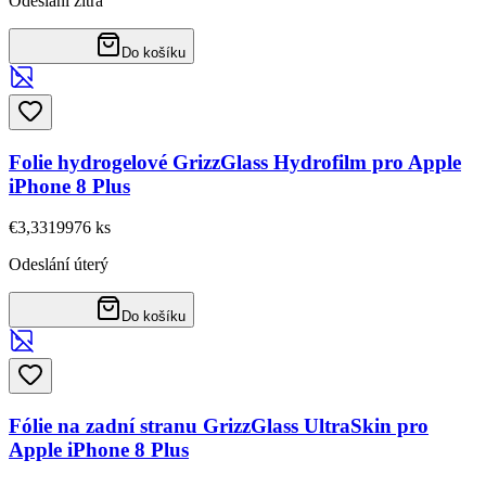
Odeslání zítra
Do košíku
Folie hydrogelové GrizzGlass Hydrofilm pro Apple
iPhone 8 Plus
€3,33
19976
ks
Odeslání úterý
Do košíku
Fólie na zadní stranu GrizzGlass UltraSkin pro
Apple iPhone 8 Plus