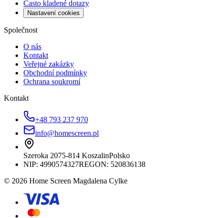
Často kladené dotazy
Nastavení cookies
Společnost
O nás
Kontakt
Veřejné zakázky
Obchodní podmínky
Ochrana soukromí
Kontakt
+48 793 237 970
info@homescreen.pl
Szeroka 20
75-814 Koszalin
Polsko
NIP:
4990574327
REGON: 520836138
© 2026 Home Screen Magdalena Cylke