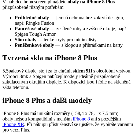
V nabídce homescreen.pl najdete
obaly na iPhone 8 Plus
přizpůsobené různým potřebám:
Průhledné obaly
— jemná ochrana bez zakrytí designu,
např. Ringke Fusion
Pancéřové obaly
— zesílené rohy a zvýšené okraje, např.
Spigen Tough Armor
Slim obaly
— tenké kryty pro minimalisty
Peněženkové obaly
— s klopou a přihrádkami na karty
Tvrzená skla na iPhone 8 Plus
5,5palcový displej stojí za to chránit
sklem 9H
s oleofobní vrstvou.
Výrobci 3mk a Spigen nabízejí modely ideálně přizpůsobené
zakulaceným okrajům displeje. K dispozici jsou i fólie na skleněná
záda telefonu.
iPhone 8 Plus a další modely
iPhone 8 Plus má unikátní rozměry (158,4 x 78,1 x 7,5 mm) —
obaly nejsou kompatibilní s menším
iPhone 8
ani s pozdějším
iPhone XR
. Při nákupu příslušenství se ujistěte, že vybíráte variantu
pro verzi Plus.