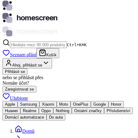
homescreen
homescreen
Ctrl+K
⌘
K
Seznam přání
Košík
Ahoj, přihlásit se
Přihlásit se
nebo se přihlásit přes
Nemáte účet?
Zaregistrovat se
Ulubione
Apple
Samsung
Xiaomi
Moto
OnePlus
Google
Honor
Huawei
Realme
Oppo
Nothing
Ostatní značky
Příslušenství
Domácí automatizace
Do auta
Domů