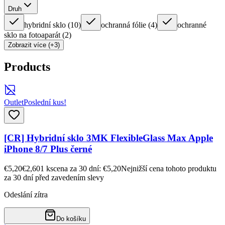
Druh
hybridní sklo
(
10
)
ochranná fólie
(
4
)
ochranné
sklo na fotoaparát
(
2
)
Zobrazit více (+3)
Products
Outlet
Poslední kus!
[CR] Hybridní sklo 3MK FlexibleGlass Max Apple
iPhone 8/7 Plus černé
€5,20
€2,60
1
ks
cena za 30 dní: €5,20
Nejnižší cena tohoto produktu
za 30 dní před zavedením slevy
Odeslání zítra
Do košíku