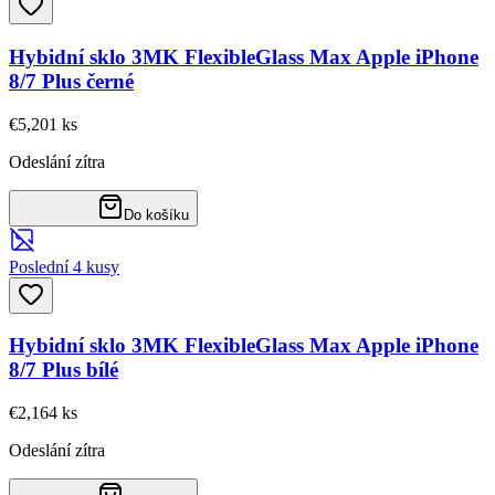
Hybidní sklo 3MK FlexibleGlass Max Apple iPhone
8/7 Plus černé
€5,20
1
ks
Odeslání zítra
Do košíku
Poslední 4 kusy
Hybidní sklo 3MK FlexibleGlass Max Apple iPhone
8/7 Plus bílé
€2,16
4
ks
Odeslání zítra