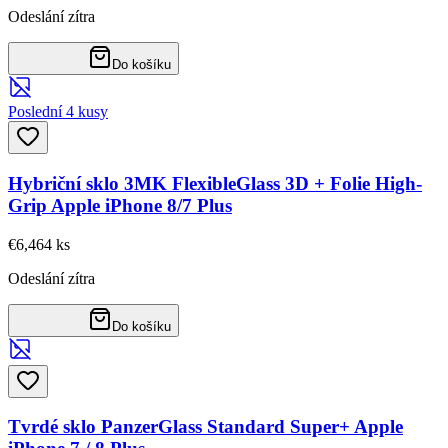
Odeslání zítra
Do košíku
Poslední 4 kusy
Hybriční sklo 3MK FlexibleGlass 3D + Folie High-
Grip Apple iPhone 8/7 Plus
€6,46
4
ks
Odeslání zítra
Do košíku
Tvrdé sklo PanzerGlass Standard Super+ Apple