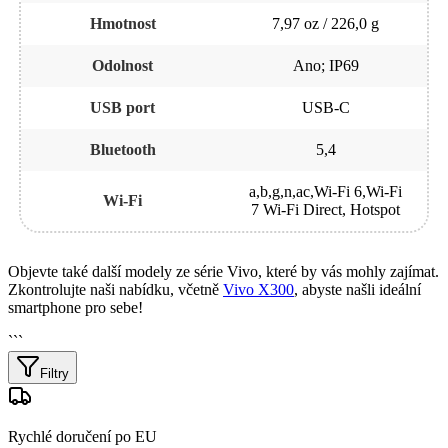
Hmotnost
7,97 oz / 226,0 g
Odolnost
Ano; IP69
USB port
USB-C
Bluetooth
5,4
a,b,g,n,ac,Wi-Fi 6,Wi-Fi
Wi-Fi
7 Wi-Fi Direct, Hotspot
Objevte také další modely ze série Vivo, které by vás mohly zajímat.
Zkontrolujte naši nabídku, včetně
Vivo X300
, abyste našli ideální
smartphone pro sebe!
```
Filtry
Rychlé doručení po EU