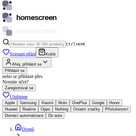
homescreen
homescreen
Ctrl+K
⌘
K
Seznam přání
Košík
Ahoj, přihlásit se
Přihlásit se
nebo se přihlásit přes
Nemáte účet?
Zaregistrovat se
Ulubione
Apple
Samsung
Xiaomi
Moto
OnePlus
Google
Honor
Huawei
Realme
Oppo
Nothing
Ostatní značky
Příslušenství
Domácí automatizace
Do auta
Domů