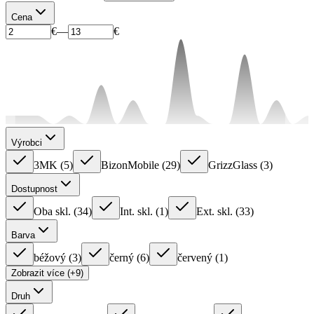
Cena
€
—
€
Výrobci
3MK
(
5
)
BizonMobile
(
29
)
GrizzGlass
(
3
)
Dostupnost
Oba skl.
(
34
)
Int. skl.
(
1
)
Ext. skl.
(
33
)
Barva
béžový
(
3
)
černý
(
6
)
červený
(
1
)
Zobrazit více (+9)
Druh