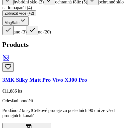
hybridní sklo
(
3
)
ochranná fólie
(
5
)
ochranné sklo
na fotoaparát
(
4
)
Zobrazit více (+2)
MagSafe
ano
(
3
)
ne
(
20
)
Products
3MK Silky Matt Pro Vivo X300 Pro
€11,88
6
ks
Odeslání pondělí
Prodáno 2 kusy!
Celkové prodeje za posledních 90 dní ze všech
prodejních kanálů