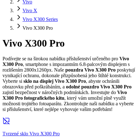
Vivo
Vivo X
Vivo X300 Series
Vivo X300 Pro
Vivo X300 Pro
Podívejte se na širokou nabídku příslušenství určeného pro
Vivo
X300 Pro
, smartphone s impozantním
6.8-palcovým
displejem s
rozlišením 2800x1260px. Naše
pouzdra Vivo X300 Pro
poskytují
vynikající ochranu, dokonale přizpůsobená jeho štíhlé konstrukci.
Vyberte si
sklo na displej Vivo X300 Pro
, abyste ochránili
obrazovku před poškrábáním, a
odolné pouzdro Vivo X300 Pro
zajistí bezpečnost v náročných podmínkách. Investujte do
Vivo
X300 Pro fotografického kitu
, který vám umožní plně využít
možnosti trojitého fotoaparátu. Zkontrolujte naši nabídku a vyberte
si příslušenství, které nejlépe vyhovuje vašim potřebám!
Tvrzené sklo Vivo X300 Pro