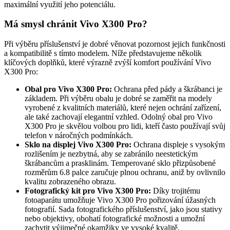
maximální využití jeho potenciálu.
Má smysl chránit Vivo X300 Pro?
Při výběru příslušenství je dobré věnovat pozornost jejich funkčnosti
a kompatibilitě s tímto modelem. Níže představujeme několik
klíčových doplňků, které výrazně zvýší komfort používání Vivo
X300 Pro:
Obal pro Vivo X300 Pro:
Ochrana před pády a škrábanci je
základem. Při výběru obalu je dobré se zaměřit na modely
vyrobené z kvalitních materiálů, které nejen ochrání zařízení,
ale také zachovají elegantní vzhled. Odolný obal pro Vivo
X300 Pro je skvělou volbou pro lidi, kteří často používají svůj
telefon v náročných podmínkách.
Sklo na displej Vivo X300 Pro:
Ochrana displeje s vysokým
rozlišením je nezbytná, aby se zabránilo neestetickým
škrábancům a prasklinám. Temperované sklo přizpůsobené
rozměrům 6.8 palce zaručuje plnou ochranu, aniž by ovlivnilo
kvalitu zobrazeného obrazu.
Fotografický kit pro Vivo X300 Pro:
Díky trojitému
fotoaparátu umožňuje Vivo X300 Pro pořizování úžasných
fotografií. Sada fotografického příslušenství, jako jsou stativy
nebo objektivy, obohatí fotografické možnosti a umožní
zachytit výjimečné okamžiky ve vysoké kvalitě.