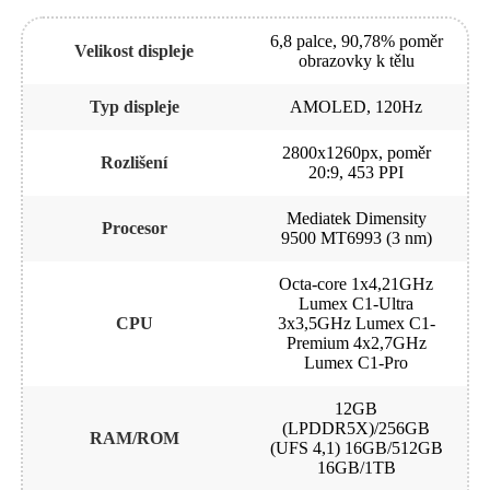
6,8 palce, 90,78% poměr
Velikost displeje
obrazovky k tělu
Typ displeje
AMOLED, 120Hz
2800x1260px, poměr
Rozlišení
20:9, 453 PPI
Mediatek Dimensity
Procesor
9500 MT6993 (3 nm)
Octa-core 1x4,21GHz
Lumex C1-Ultra
CPU
3x3,5GHz Lumex C1-
Premium 4x2,7G​Hz
Lumex C1-Pro
12GB
(LPDDR5X)/256GB
RAM/ROM
(UFS 4,1) 16GB/512GB
16GB/1TB