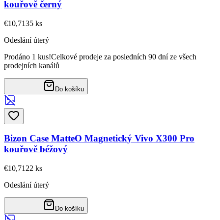
kouřově černý
€10,71
35
ks
Odeslání úterý
Prodáno 1 kus!
Celkové prodeje za posledních 90 dní ze všech
prodejních kanálů
Do košíku
Bizon Case MatteO Magnetický Vivo X300 Pro
kouřově béžový
€10,71
22
ks
Odeslání úterý
Do košíku