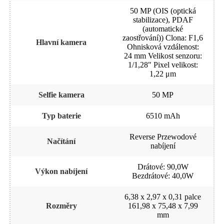
50 MP (OIS (optická
stabilizace), PDAF
(automatické
zaostřování)) Clona: F1,6
Hlavní kamera
Ohnisková vzdálenost:
24 mm Velikost senzoru:
1/1,28" Pixel velikost:
1,22 μm
Selfie kamera
50 MP
Typ baterie
6510 mAh
Reverse Przewodové
Načítání
nabíjení
Drátové: 90,0W
Výkon nabíjení
Bezdrátové: 40,0W
6,38 x 2,97 x 0,31 palce
Rozměry
161,98 x 75,48 x 7,99
mm