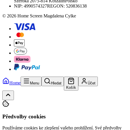
Szeroka 20
75-814 Koszalin
Polsko
NIP:
4990574327
REGON: 520836138
© 2026 Home Screen Magdalena Cylke
Home
Menu
Hledat
Účet
Košík
Předvolby cookies
Používáme cookies ke zlepšení vašeho prohlížení. Své předvolby