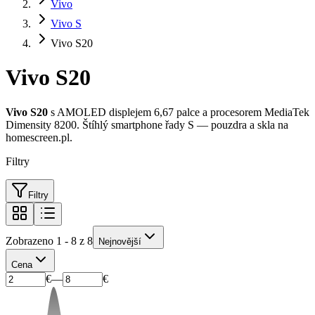
Vivo
Vivo S
Vivo S20
Vivo S20
Vivo S20
s AMOLED displejem 6,67 palce a procesorem MediaTek
Dimensity 8200. Štíhlý smartphone řady S — pouzdra a skla na
homescreen.pl.
Filtry
Filtry
Zobrazeno 1 - 8 z 8
Nejnovější
Cena
€
—
€