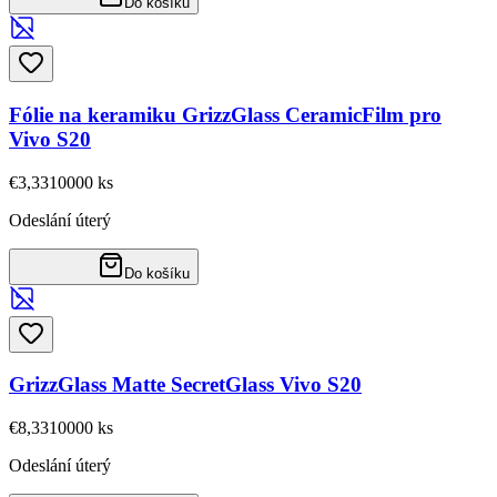
Do košíku
Fólie na keramiku GrizzGlass CeramicFilm pro
Vivo S20
€3,33
10000
ks
Odeslání úterý
Do košíku
GrizzGlass Matte SecretGlass Vivo S20
€8,33
10000
ks
Odeslání úterý