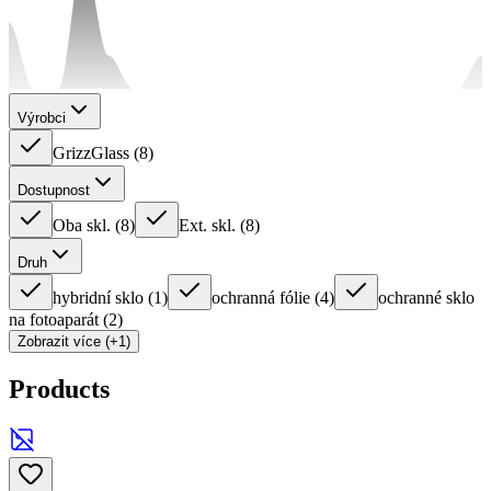
Výrobci
GrizzGlass
(
8
)
Dostupnost
Oba skl.
(
8
)
Ext. skl.
(
8
)
Druh
hybridní sklo
(
1
)
ochranná fólie
(
4
)
ochranné sklo
na fotoaparát
(
2
)
Zobrazit více (+1)
Products