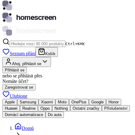
homescreen
homescreen
Ctrl+K
⌘
K
Seznam přání
Košík
Ahoj, přihlásit se
Přihlásit se
nebo se přihlásit přes
Nemáte účet?
Zaregistrovat se
Ulubione
Apple
Samsung
Xiaomi
Moto
OnePlus
Google
Honor
Huawei
Realme
Oppo
Nothing
Ostatní značky
Příslušenství
Domácí automatizace
Do auta
Domů