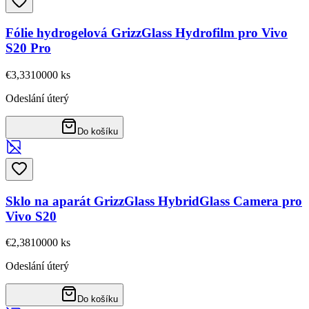
Fólie hydrogelová GrizzGlass Hydrofilm pro Vivo
S20 Pro
€3,33
10000
ks
Odeslání úterý
Do košíku
Sklo na aparát GrizzGlass HybridGlass Camera pro
Vivo S20
€2,38
10000
ks
Odeslání úterý
Do košíku