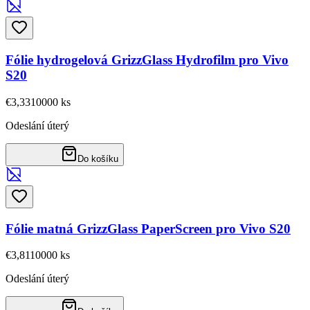
Fólie hydrogelová GrizzGlass Hydrofilm pro Vivo
S20
€3,33
10000
ks
Odeslání úterý
Do košíku
Fólie matná GrizzGlass PaperScreen pro Vivo S20
€3,81
10000
ks
Odeslání úterý