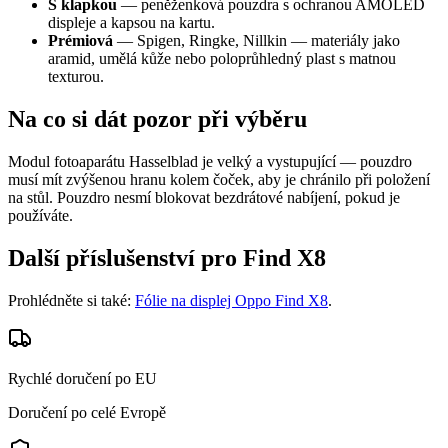
S klapkou
— peněženková pouzdra s ochranou AMOLED
displeje a kapsou na kartu.
Prémiová
— Spigen, Ringke, Nillkin — materiály jako
aramid, umělá kůže nebo poloprůhledný plast s matnou
texturou.
Na co si dát pozor při výběru
Modul fotoaparátu Hasselblad je velký a vystupující — pouzdro
musí mít zvýšenou hranu kolem čoček, aby je chránilo při položení
na stůl. Pouzdro nesmí blokovat bezdrátové nabíjení, pokud je
používáte.
Další příslušenství pro Find X8
Prohlédněte si také:
Fólie na displej Oppo Find X8
.
Rychlé doručení po EU
Doručení po celé Evropě