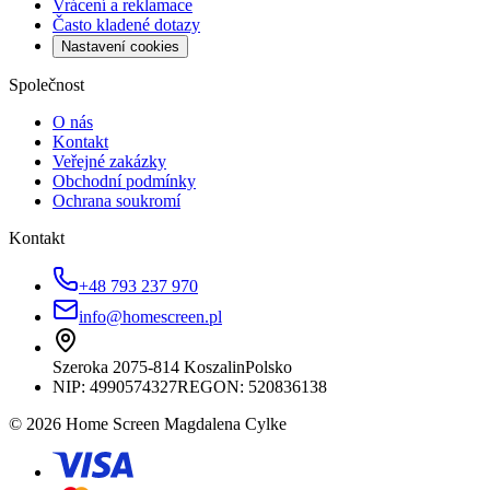
Vrácení a reklamace
Často kladené dotazy
Nastavení cookies
Společnost
O nás
Kontakt
Veřejné zakázky
Obchodní podmínky
Ochrana soukromí
Kontakt
+48 793 237 970
info@homescreen.pl
Szeroka 20
75-814 Koszalin
Polsko
NIP:
4990574327
REGON: 520836138
© 2026 Home Screen Magdalena Cylke