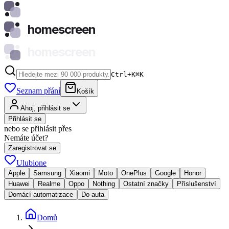
homescreen
homescreen
Ctrl+K
⌘
K
Seznam přání
Košík
Ahoj, přihlásit se
Přihlásit se
nebo se přihlásit přes
Nemáte účet?
Zaregistrovat se
Ulubione
Apple
Samsung
Xiaomi
Moto
OnePlus
Google
Honor
Huawei
Realme
Oppo
Nothing
Ostatní značky
Příslušenství
Domácí automatizace
Do auta
Domů