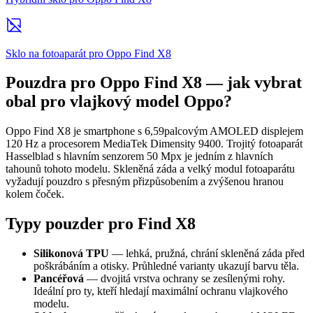
Sklo na fotoaparát pro Oppo Find X8
Pouzdra pro Oppo Find X8 — jak vybrat
obal pro vlajkový model Oppo?
Oppo Find X8 je smartphone s 6,59palcovým AMOLED displejem
120 Hz a procesorem MediaTek Dimensity 9400. Trojitý fotoaparát
Hasselblad s hlavním senzorem 50 Mpx je jedním z hlavních
tahounů tohoto modelu. Skleněná záda a velký modul fotoaparátu
vyžadují pouzdro s přesným přizpůsobením a zvýšenou hranou
kolem čoček.
Typy pouzder pro Find X8
Silikonová TPU
— lehká, pružná, chrání skleněná záda před
poškrábáním a otisky. Průhledné varianty ukazují barvu těla.
Pancéřová
— dvojitá vrstva ochrany se zesílenými rohy.
Ideální pro ty, kteří hledají maximální ochranu vlajkového
modelu.