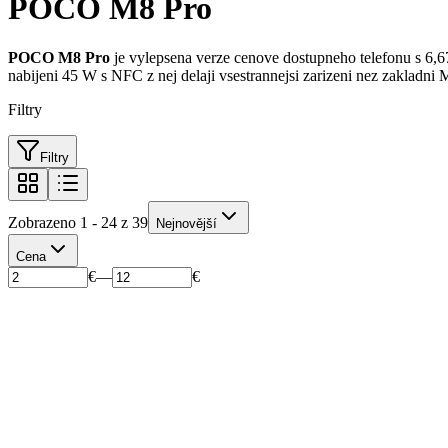
POCO M8 Pro
POCO M8 Pro
je vylepsena verze cenove dostupneho telefonu s 
nabijeni 45 W s NFC z nej delaji vsestrannejsi zarizeni nez zakladni 
Filtry
Filtry
Zobrazeno 1 - 24 z 39
Nejnovější
Cena
€
—
€