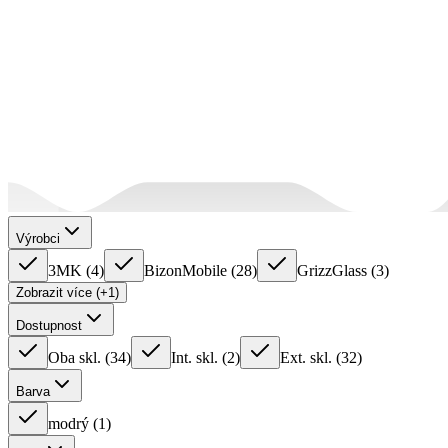
Výrobci
3MK
(
4
)
BizonMobile
(
28
)
GrizzGlass
(
3
)
Zobrazit více (+1)
Dostupnost
Oba skl.
(
34
)
Int. skl.
(
2
)
Ext. skl.
(
32
)
Barva
modrý
(
1
)