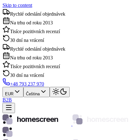
Skip to content
Rychlé odeslání objednávek
Na trhu od roku 2013
Tisíce pozitivních recenzí
30 dní na vrácení
Rychlé odeslání objednávek
Na trhu od roku 2013
Tisíce pozitivních recenzí
30 dní na vrácení
+48 793 237 970
EUR
Čeština
B2B
homescreen
homescreen