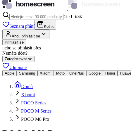
homescreen
homescreen
Ctrl+K
⌘
K
Seznam přání
Košík
Ahoj, přihlásit se
Přihlásit se
nebo se přihlásit přes
Nemáte účet?
Zaregistrovat se
Ulubione
Apple
Samsung
Xiaomi
Moto
OnePlus
Google
Honor
Huawe
Domů
Xiaomi
POCO Series
POCO M Series
POCO M8 Pro