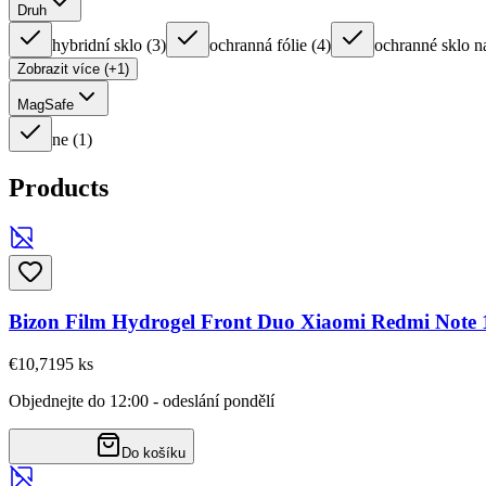
Druh
hybridní sklo
(
3
)
ochranná fólie
(
4
)
ochranné sklo n
Zobrazit více (+1)
MagSafe
ne
(
1
)
Products
Bizon Film Hydrogel Front Duo Xiaomi Redmi Note
€10,71
95
ks
Objednejte do 12:00 - odeslání pondělí
Do košíku