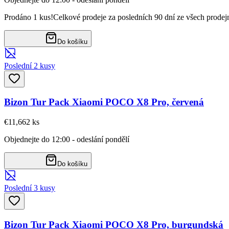
Prodáno 1 kus!
Celkové prodeje za posledních 90 dní ze všech prodej
Do košíku
Poslední 2 kusy
Bizon Tur Pack Xiaomi POCO X8 Pro, červená
€11,66
2
ks
Objednejte do 12:00 - odeslání pondělí
Do košíku
Poslední 3 kusy
Bizon Tur Pack Xiaomi POCO X8 Pro, burgundská