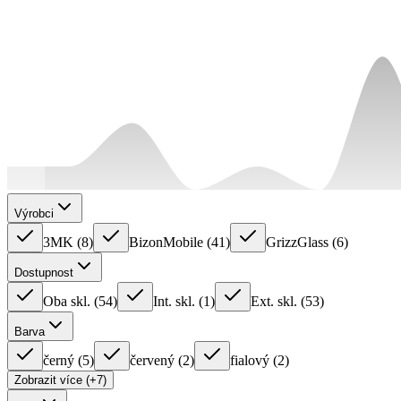
Výrobci
3MK
(
8
)
BizonMobile
(
41
)
GrizzGlass
(
6
)
Dostupnost
Oba skl.
(
54
)
Int. skl.
(
1
)
Ext. skl.
(
53
)
Barva
černý
(
5
)
červený
(
2
)
fialový
(
2
)
Zobrazit více (+7)