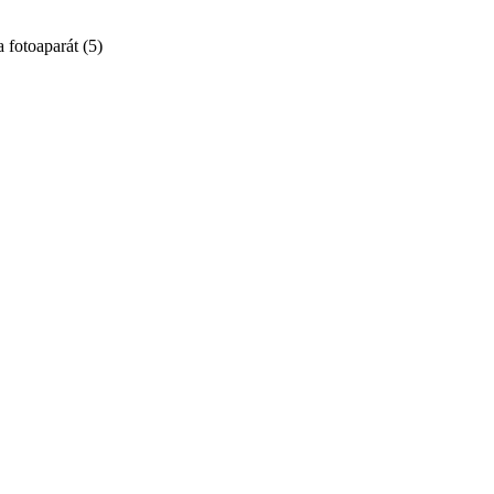
a fotoaparát
(
5
)