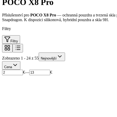
POCO X8 Pro
Příslušenství pro
POCO X8 Pro
— ochranná pouzdra a tvrzená skla
Snapdragon. K dispozici silikonová, hybridní pouzdra a skla 9H.
Filtry
Filtry
Zobrazeno 1 - 24 z 55
Nejnovější
Cena
€
—
€