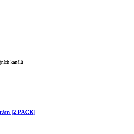
jních kanálů
 rám [2 PACK]