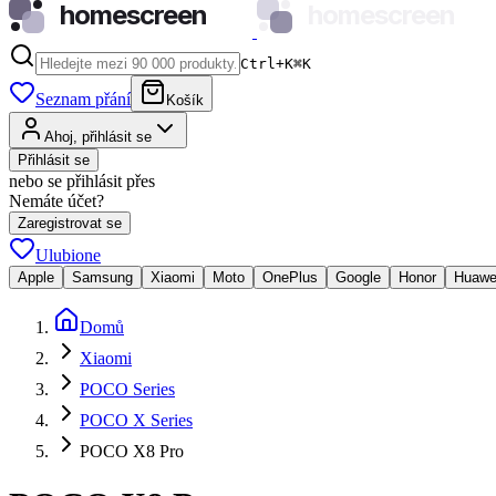
homescreen
homescreen
Ctrl+K
⌘
K
Seznam přání
Košík
Ahoj, přihlásit se
Přihlásit se
nebo se přihlásit přes
Nemáte účet?
Zaregistrovat se
Ulubione
Apple
Samsung
Xiaomi
Moto
OnePlus
Google
Honor
Huawe
Domů
Xiaomi
POCO Series
POCO X Series
POCO X8 Pro