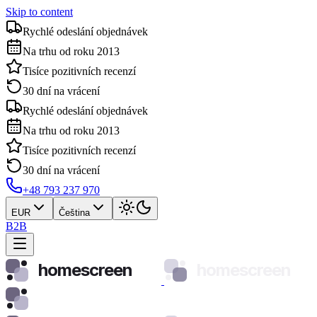
Skip to content
Rychlé odeslání objednávek
Na trhu od roku 2013
Tisíce pozitivních recenzí
30 dní na vrácení
Rychlé odeslání objednávek
Na trhu od roku 2013
Tisíce pozitivních recenzí
30 dní na vrácení
+48 793 237 970
EUR
Čeština
B2B
homescreen
homescreen