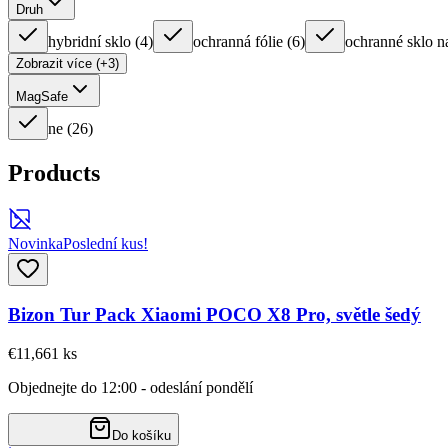
Druh
hybridní sklo
(
4
)
ochranná fólie
(
6
)
ochranné sklo n
Zobrazit více (+3)
MagSafe
ne
(
26
)
Products
Novinka
Poslední kus!
Bizon Tur Pack Xiaomi POCO X8 Pro, světle šedý
€11,66
1
ks
Objednejte do 12:00 - odeslání pondělí
Do košíku