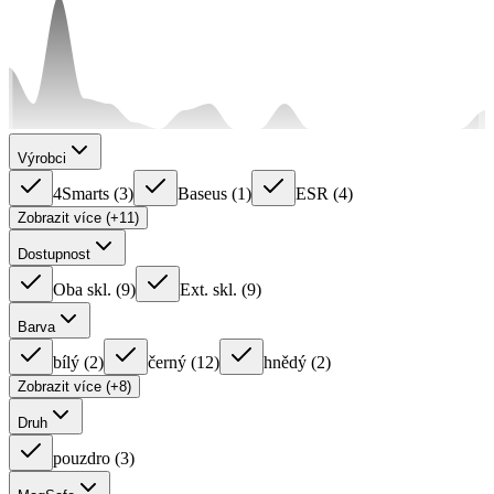
Výrobci
4Smarts
(
3
)
Baseus
(
1
)
ESR
(
4
)
Zobrazit více (+11)
Dostupnost
Oba skl.
(
9
)
Ext. skl.
(
9
)
Barva
bílý
(
2
)
černý
(
12
)
hnědý
(
2
)
Zobrazit více (+8)
Druh
pouzdro
(
3
)