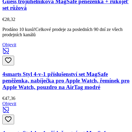
Guess trojúhelníková MagSafe peněženka + rukojeť
set růžová
€28,32
Prodáno 10 kusů!
Celkové prodeje za posledních 90 dní ze všech
prodejních kanálů
Objevit
4smarts Styl 4-v-1 příslušenství set MagSafe
peněženka, nabíječka pro Apple Watch, řemínek pro
Apple Watch, pouzdro na AirTag modré
€47,36
Objevit