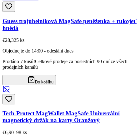
Guess trojúhelníková MagSafe peněženka + rukojeť
hnědá
€28,32
5
ks
Objednejte do 14:00 - odeslání dnes
Prodáno 7 kusů!
Celkové prodeje za posledních 90 dní ze všech
prodejních kanálů
Do košíku
Tech-Protect MagWallet MagSafe Univerzální
magnetický držák na karty Oranžový
€6,90
198
ks