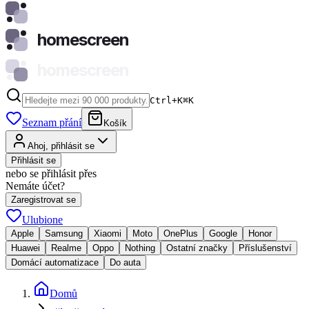
homescreen
homescreen
Ctrl+K
⌘
K
Seznam přání
Košík
Ahoj, přihlásit se
Přihlásit se
nebo se přihlásit přes
Nemáte účet?
Zaregistrovat se
Ulubione
Apple
Samsung
Xiaomi
Moto
OnePlus
Google
Honor
Huawei
Realme
Oppo
Nothing
Ostatní značky
Příslušenství
Domácí automatizace
Do auta
Domů