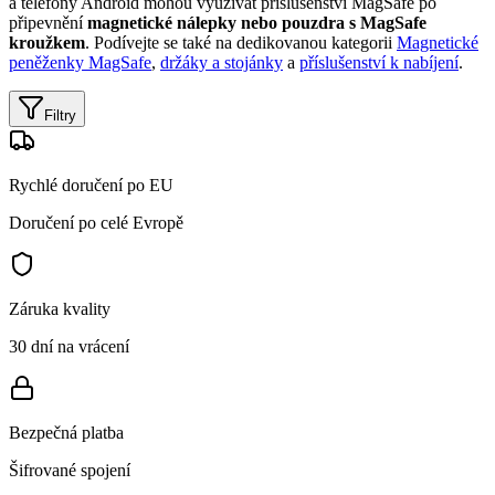
a telefony Android mohou využívat příslušenství MagSafe po
připevnění
magnetické nálepky nebo pouzdra s MagSafe
kroužkem
. Podívejte se také na dedikovanou kategorii
Magnetické
peněženky MagSafe
,
držáky a stojánky
a
příslušenství k nabíjení
.
Filtry
Rychlé doručení po EU
Doručení po celé Evropě
Záruka kvality
30 dní na vrácení
Bezpečná platba
Šifrované spojení