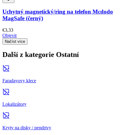
Uchytný magnetický/ring na telefon Mcdodo
MagSafe (černý)
€3,33
Objevit
Načíst více
Další z kategorie Ostatní
Faradayovy klece
Lokalizátory
Kryty na disky / pendrivy