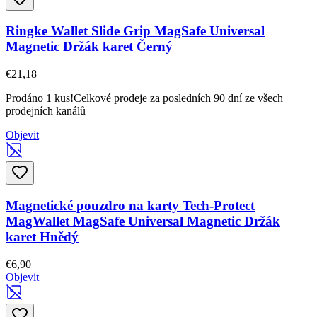
Ringke Wallet Slide Grip MagSafe Universal
Magnetic Držák karet Černý
€21,18
Prodáno 1 kus!
Celkové prodeje za posledních 90 dní ze všech
prodejních kanálů
Objevit
Magnetické pouzdro na karty Tech-Protect
MagWallet MagSafe Universal Magnetic Držák
karet Hnědý
€6,90
Objevit