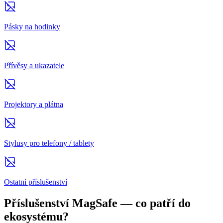
Pásky na hodinky
Přívěsy a ukazatele
Projektory a plátna
Stylusy pro telefony / tablety
Ostatní příslušenství
Příslušenství MagSafe — co patří do
ekosystému?