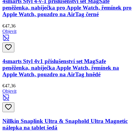
4smarts Styl 4-v-1 příslušenství set MagSafe
peněženka, nabíječka pro Apple Watch, řemínek pro
Apple Watch, pouzdro na AirTag černé
€47,36
Objevit
4smarts Styl 4v1 příslušenství set MagSafe
peněženka, nabíječka Apple Watch, řemínek na
Apple Watch, pouzdro na AirTag hnědé
€47,36
Objevit
Nillkin Snaplink Ultra & Snaphold Ultra Magnetic
nálepka na tablet šedá