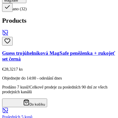
MagSafe
ano
(
32
)
Products
Guess trojúhelníková MagSafe peněženka + rukojeť
set černá
€28,32
17
ks
Objednejte do 14:00 - odeslání dnes
Prodáno 7 kusů!
Celkové prodeje za posledních 90 dní ze všech
prodejních kanálů
Do košíku
Posledních 5 kusů