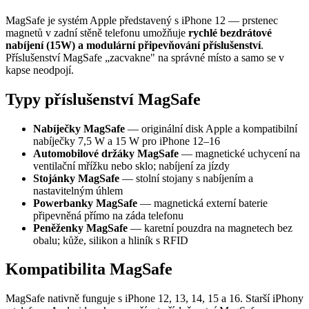
MagSafe je systém Apple představený s iPhone 12 — prstenec
magnetů v zadní stěně telefonu umožňuje
rychlé bezdrátové
nabíjení (15W) a modulární připevňování příslušenství
.
Příslušenství MagSafe „zacvakne" na správné místo a samo se v
kapse neodpojí.
Typy příslušenství MagSafe
Nabíječky MagSafe
— originální disk Apple a kompatibilní
nabíječky 7,5 W a 15 W pro iPhone 12–16
Automobilové držáky MagSafe
— magnetické uchycení na
ventilační mřížku nebo sklo; nabíjení za jízdy
Stojánky MagSafe
— stolní stojany s nabíjením a
nastavitelným úhlem
Powerbanky MagSafe
— magnetická externí baterie
připevněná přímo na záda telefonu
Peněženky MagSafe
— karetní pouzdra na magnetech bez
obalu; kůže, silikon a hliník s RFID
Kompatibilita MagSafe
MagSafe nativně funguje s iPhone 12, 13, 14, 15 a 16. Starší iPhony