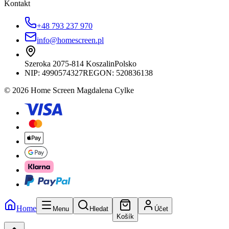
Kontakt
+48 793 237 970
info@homescreen.pl
Szeroka 20
75-814 Koszalin
Polsko
NIP:
4990574327
REGON: 520836138
© 2026 Home Screen Magdalena Cylke
Home
Menu
Hledat
Účet
Košík