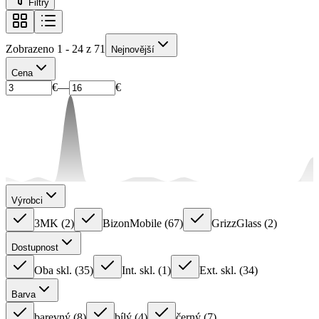
Filtry
Zobrazeno 1 - 24 z 71
Nejnovější
Cena
€
—
€
Výrobci
3MK
(
2
)
BizonMobile
(
67
)
GrizzGlass
(
2
)
Dostupnost
Oba skl.
(
35
)
Int. skl.
(
1
)
Ext. skl.
(
34
)
Barva
barevný
(
8
)
bílý
(
4
)
černý
(
7
)