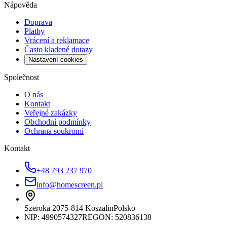
Nápověda
Doprava
Platby
Vrácení a reklamace
Často kladené dotazy
Nastavení cookies
Společnost
O nás
Kontakt
Veřejné zakázky
Obchodní podmínky
Ochrana soukromí
Kontakt
+48 793 237 970
info@homescreen.pl
Szeroka 20
75-814 Koszalin
Polsko
NIP:
4990574327
REGON: 520836138