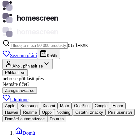
homescreen
homescreen
Ctrl+K
⌘
K
Seznam přání
Košík
Ahoj, přihlásit se
Přihlásit se
nebo se přihlásit přes
Nemáte účet?
Zaregistrovat se
Ulubione
Apple
Samsung
Xiaomi
Moto
OnePlus
Google
Honor
Huawei
Realme
Oppo
Nothing
Ostatní značky
Příslušenství
Domácí automatizace
Do auta
Domů