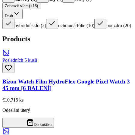
Zobrazit více (+15)
Druh
hybridní sklo
(
2
)
ochranná fólie
(
10
)
pouzdro
(
20
)
Products
Posledních 5 kusů
Bizon Watch Film HydroFlex Google Pixel Watch 3
45 mm [6 BALENÍ]
€10,71
5
ks
Odeslání úterý
Do košíku