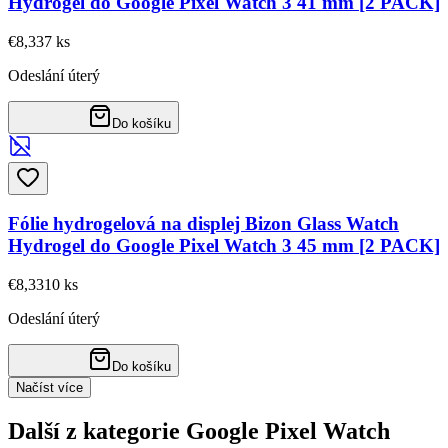
Hydrogel do Google Pixel Watch 3 41 mm [2 PACK]
€8,33
7
ks
Odeslání úterý
Do košíku
Fólie hydrogelová na displej Bizon Glass Watch
Hydrogel do Google Pixel Watch 3 45 mm [2 PACK]
€8,33
10
ks
Odeslání úterý
Do košíku
Načíst více
Další z kategorie Google Pixel Watch