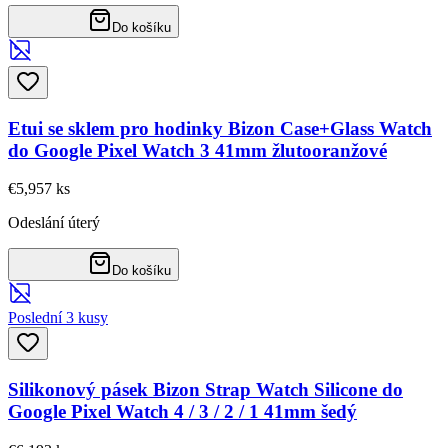
Do košíku
Etui se sklem pro hodinky Bizon Case+Glass Watch
do Google Pixel Watch 3 41mm žlutooranžové
€5,95
7
ks
Odeslání úterý
Do košíku
Poslední 3 kusy
Silikonový pásek Bizon Strap Watch Silicone do
Google Pixel Watch 4 / 3 / 2 / 1 41mm šedý