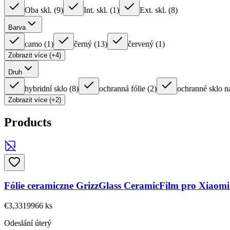
Oba skl.
(
9
)
Int. skl.
(
1
)
Ext. skl.
(
8
)
Barva
camo
(
1
)
černý
(
13
)
červený
(
1
)
Zobrazit více (+4)
Druh
hybridní sklo
(
8
)
ochranná fólie
(
2
)
ochranné sklo n
Zobrazit více (+2)
Products
Fólie ceramiczne GrizzGlass CeramicFilm pro Xiaom
€3,33
19966
ks
Odeslání úterý