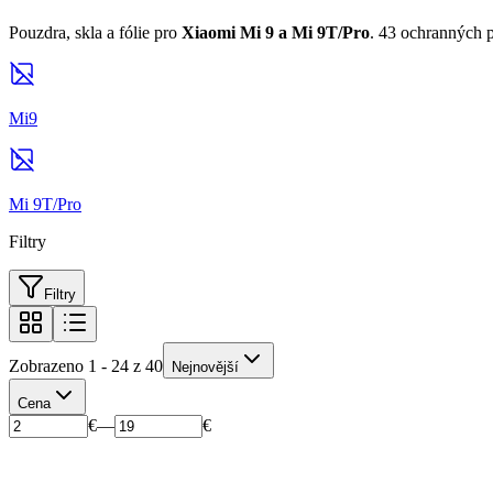
Pouzdra, skla a fólie pro
Xiaomi Mi 9 a Mi 9T/Pro
. 43 ochranných 
Mi9
Mi 9T/Pro
Filtry
Filtry
Zobrazeno 1 - 24 z 40
Nejnovější
Cena
€
—
€