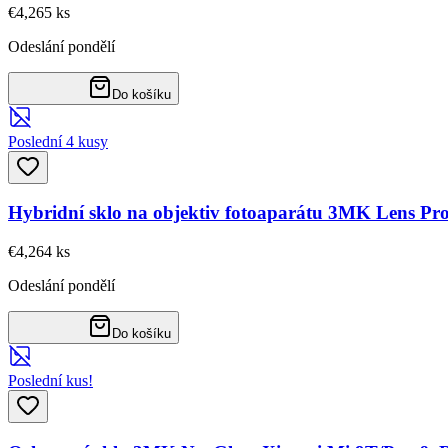
€4,26
5
ks
Odeslání pondělí
Do košíku
Poslední 4 kusy
Hybridní sklo na objektiv fotoaparátu 3MK Lens Pr
€4,26
4
ks
Odeslání pondělí
Do košíku
Poslední kus!