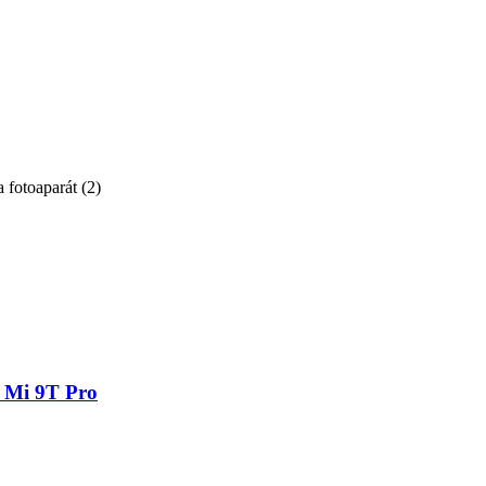
a fotoaparát
(
2
)
i Mi 9T Pro