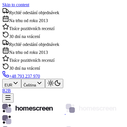
Skip to content
Rychlé odeslání objednávek
Na trhu od roku 2013
Tisíce pozitivních recenzí
30 dní na vrácení
Rychlé odeslání objednávek
Na trhu od roku 2013
Tisíce pozitivních recenzí
30 dní na vrácení
+48 793 237 970
EUR
Čeština
B2B
homescreen
homescreen