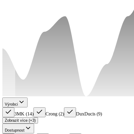
Výrobci
3MK
(
14
)
Crong
(
2
)
DuxDucis
(
9
)
Zobrazit více (+3)
Dostupnost