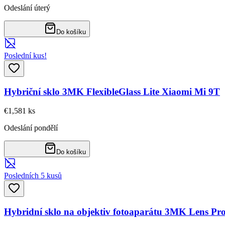
Odeslání úterý
Do košíku
Poslední kus!
Hybriční sklo 3MK FlexibleGlass Lite Xiaomi Mi 9T
€1,58
1
ks
Odeslání pondělí
Do košíku
Posledních 5 kusů
Hybridní sklo na objektiv fotoaparátu 3MK Lens Pr