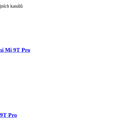
jních kanálů
mi Mi 9T Pro
 9T Pro