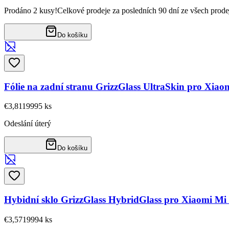
Prodáno 2 kusy!
Celkové prodeje za posledních 90 dní ze všech prode
Do košíku
Fólie na zadní stranu GrizzGlass UltraSkin pro Xiao
€3,81
19995
ks
Odeslání úterý
Do košíku
Hybidní sklo GrizzGlass HybridGlass pro Xiaomi Mi
€3,57
19994
ks