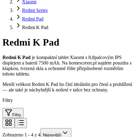
Xiaomi
Redmi Series
Redmi Pad
Redmi K Pad
Redmi K Pad
Redmi K Pad
je kompaktní tablet Xiaomi s 8,8palcovým IPS
displejem a baterií 7500 mAh. Na homescreen.pl najdete pouzdra s
klapkou, tvrzená skla a ochranné fólie přizpůsobené rozměrům
tohoto tabletu.
Menší velikost Redmi K Pad ho činí ideálním pro čtení a prohlížení
— ale také je náchylnější k nošení v tašce bez ochrany.
Filtry
Filtry
Zobrazeno 1 - 4 z 4
Nejnovější