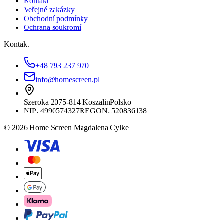
Kontakt
Veřejné zakázky
Obchodní podmínky
Ochrana soukromí
Kontakt
+48 793 237 970
info@homescreen.pl
Szeroka 20
75-814 Koszalin
Polsko
NIP:
4990574327
REGON: 520836138
© 2026 Home Screen Magdalena Cylke