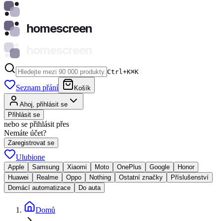
homescreen
homescreen
Ctrl+K
⌘
K
Seznam přání
Košík
Ahoj, přihlásit se
Přihlásit se
nebo se přihlásit přes
Nemáte účet?
Zaregistrovat se
Ulubione
Apple
Samsung
Xiaomi
Moto
OnePlus
Google
Honor
Huawei
Realme
Oppo
Nothing
Ostatní značky
Příslušenství
Domácí automatizace
Do auta
Domů