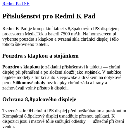
Redmi Pad SE
Příslušenství pro Redmi K Pad
Redmi K Pad je kompaktní tablet s 8,8palcovým IPS displejem,
procesorem MediaTek a baterií 7500 mAh. Na homescreen.pl
vyberete pouzdra s klapkou a tvrzená skla chránící displej i tělo
tohoto šikovného tabletu.
Pouzdra s klapkou a stojánkem
Pouzdro s klapkou
je základní příslušenství k tabletu — chrání
displej při přenášení a po složení slouží jako stojánek. V nabídce
najdete modely s funkcí auto-sleep/wake a držákem na dotykové
pero.
Silikonové obaly
bez klapky chrání záda a hrany a
zachovávají volný přístup k displeji.
Ochrana 8,8palcového displeje
Tvrzené sklo 9H chrání IPS displej před poškrábáním a prasknutím.
Kompaktní 8,8palcový displej usnadňuje přesnou aplikaci. K
dispozici jsou i matové fólie snižující odlesky — užitečné při čtení
venku.