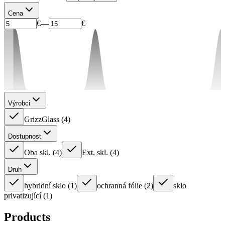
Cena
€
—
€
Výrobci
GrizzGlass
(
4
)
Dostupnost
Oba skl.
(
4
)
Ext. skl.
(
4
)
Druh
hybridní sklo
(
1
)
ochranná fólie
(
2
)
sklo
privatizující
(
1
)
Products