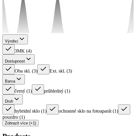
Výrobci
3MK
(
4
)
Dostupnost
Oba skl.
(
3
)
Ext. skl.
(
3
)
Barva
černý
(
1
)
průhledný
(
1
)
Druh
hybridní sklo
(
1
)
ochranné sklo na fotoaparát
(
1
)
pouzdro
(
1
)
Zobrazit více (+1)