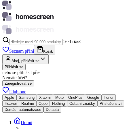
homescreen
homescreen
Ctrl+K
⌘
K
Seznam přání
Košík
Ahoj, přihlásit se
Přihlásit se
nebo se přihlásit přes
Nemáte účet?
Zaregistrovat se
Ulubione
Apple
Samsung
Xiaomi
Moto
OnePlus
Google
Honor
Huawei
Realme
Oppo
Nothing
Ostatní značky
Příslušenství
Domácí automatizace
Do auta
Domů