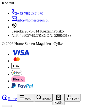
Kontakt
+48 793 237 970
info@homescreen.pl
Szeroka 20
75-814 Koszalin
Polsko
NIP:
4990574327
REGON: 520836138
© 2026 Home Screen Magdalena Cylke
Home
Menu
Hledat
Účet
Košík