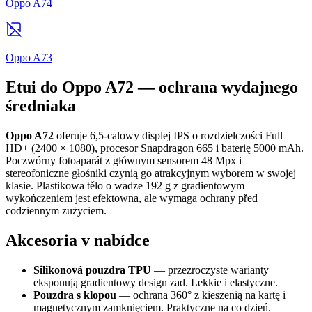
Oppo A74
Oppo A73
Etui do Oppo A72 — ochrana wydajnego
średniaka
Oppo A72
oferuje 6,5-calowy displej IPS o rozdzielczości Full
HD+ (2400 × 1080), procesor Snapdragon 665 i baterię 5000 mAh.
Poczwórny fotoaparát z głównym sensorem 48 Mpx i
stereofoniczne głośniki czynią go atrakcyjnym wyborem w swojej
klasie. Plastikowa tělo o wadze 192 g z gradientowym
wykończeniem jest efektowna, ale wymaga ochrany před
codziennym zużyciem.
Akcesoria v nabídce
Silikonová pouzdra TPU
— przezroczyste warianty
eksponują gradientowy design zad. Lekkie i elastyczne.
Pouzdra s klopou
— ochrana 360° z kieszenią na kartę i
magnetycznym zamknięciem. Praktyczne na co dzień.