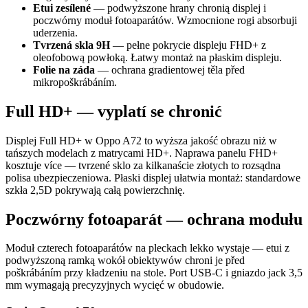
Etui zesílené
— podwyższone hrany chronią displej i
poczwórny moduł fotoaparátów. Wzmocnione rogi absorbuji
uderzenia.
Tvrzená skla 9H
— pełne pokrycie displeju FHD+ z
oleofobową powłoką. Łatwy montaż na płaskim displeju.
Folie na záda
— ochrana gradientowej těla před
mikropoškrábáním.
Full HD+ — vyplatí se chronić
Displej Full HD+ w Oppo A72 to wyższa jakość obrazu niż w
tańszych modelach z matrycami HD+. Naprawa panelu FHD+
kosztuje více — tvrzené sklo za kilkanaście złotych to rozsądna
polisa ubezpieczeniowa. Płaski displej ułatwia montaż: standardowe
szkła 2,5D pokrywają całą powierzchnię.
Poczwórny fotoaparát — ochrana modułu
Moduł czterech fotoaparátów na pleckach lekko wystaje — etui z
podwyższoną ramką wokół obiektywów chroni je před
poškrábáním przy kładzeniu na stole. Port USB-C i gniazdo jack 3,5
mm wymagają precyzyjnych wycięć w obudowie.