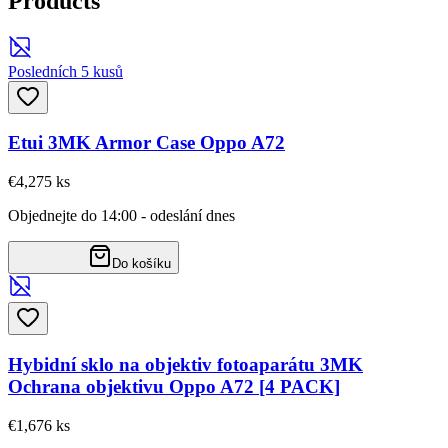
Products
Posledních 5 kusů
Etui 3MK Armor Case Oppo A72
€4,27
5
ks
Objednejte do 14:00 - odeslání dnes
Do košíku
Hybidní sklo na objektiv fotoaparátu 3MK
Ochrana objektivu Oppo A72 [4 PACK]
€1,67
6
ks