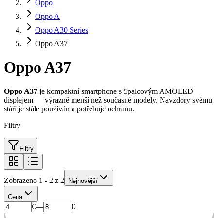
Oppo
Oppo A
Oppo A30 Series
Oppo A37
Oppo A37
Oppo A37
je kompaktní smartphone s 5palcovým AMOLED
displejem — výrazně menší než současné modely. Navzdory svému
stáří je stále používán a potřebuje ochranu.
Filtry
Filtry
Zobrazeno 1 - 2 z 2
Nejnovější
Cena
€
—
€