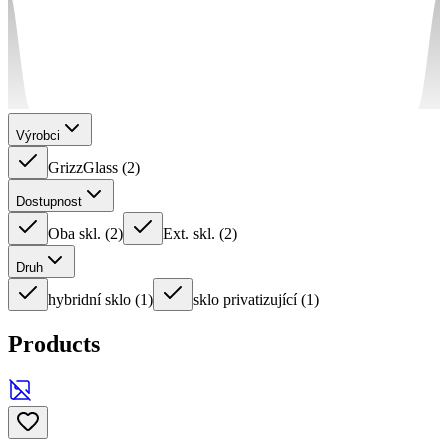
Výrobci
GrizzGlass
(
2
)
Dostupnost
Oba skl.
(
2
)
Ext. skl.
(
2
)
Druh
hybridní sklo
(
1
)
sklo privatizující
(
1
)
Products