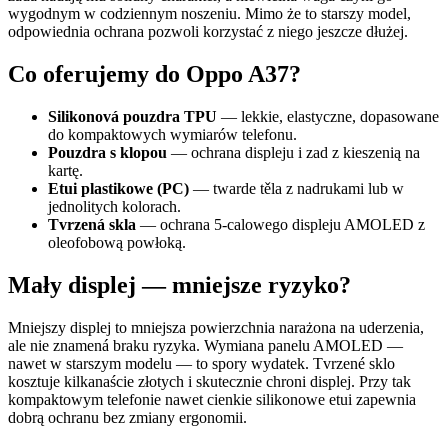
wygodnym w codziennym noszeniu. Mimo że to starszy model,
odpowiednia ochrana pozwoli korzystać z niego jeszcze dłużej.
Co oferujemy do Oppo A37?
Silikonová pouzdra TPU
— lekkie, elastyczne, dopasowane
do kompaktowych wymiarów telefonu.
Pouzdra s klopou
— ochrana displeju i zad z kieszenią na
kartę.
Etui plastikowe (PC)
— twarde těla z nadrukami lub w
jednolitych kolorach.
Tvrzená skla
— ochrana 5-calowego displeju AMOLED z
oleofobową powłoką.
Mały displej — mniejsze ryzyko?
Mniejszy displej to mniejsza powierzchnia narażona na uderzenia,
ale nie znamená braku ryzyka. Wymiana panelu AMOLED —
nawet w starszym modelu — to spory wydatek. Tvrzené sklo
kosztuje kilkanaście złotych i skutecznie chroni displej. Przy tak
kompaktowym telefonie nawet cienkie silikonowe etui zapewnia
dobrą ochranu bez zmiany ergonomii.