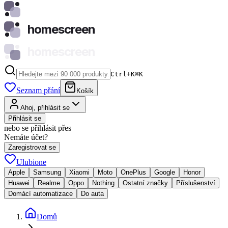
homescreen
homescreen
Ctrl+K
⌘
K
Seznam přání
Košík
Ahoj, přihlásit se
Přihlásit se
nebo se přihlásit přes
Nemáte účet?
Zaregistrovat se
Ulubione
Apple
Samsung
Xiaomi
Moto
OnePlus
Google
Honor
Huawei
Realme
Oppo
Nothing
Ostatní značky
Příslušenství
Domácí automatizace
Do auta
Domů