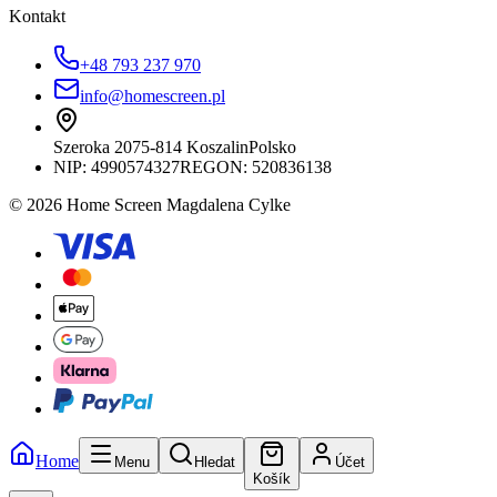
Kontakt
+48 793 237 970
info@homescreen.pl
Szeroka 20
75-814 Koszalin
Polsko
NIP:
4990574327
REGON: 520836138
© 2026 Home Screen Magdalena Cylke
Home
Menu
Hledat
Účet
Košík