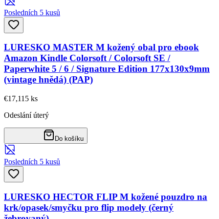
Posledních 5 kusů
LURESKO MASTER M kožený obal pro ebook
Amazon Kindle Colorsoft / Colorsoft SE /
Paperwhite 5 / 6 / Signature Edition 177x130x9mm
(vintage hnědá) (PAP)
€17,11
5
ks
Odeslání úterý
Do košíku
Posledních 5 kusů
LURESKO HECTOR FLIP M kožené pouzdro na
krk/opasek/smyčku pro flip modely (černý
žebrovaný)