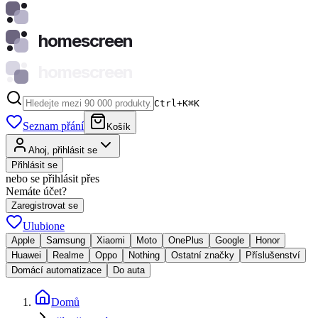
homescreen
homescreen
Ctrl+K
⌘
K
Seznam přání
Košík
Ahoj, přihlásit se
Přihlásit se
nebo se přihlásit přes
Nemáte účet?
Zaregistrovat se
Ulubione
Apple
Samsung
Xiaomi
Moto
OnePlus
Google
Honor
Huawei
Realme
Oppo
Nothing
Ostatní značky
Příslušenství
Domácí automatizace
Do auta
Domů