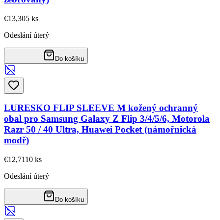
€13,30
5
ks
Odeslání úterý
Do košíku
LURESKO FLIP SLEEVE M kožený ochranný
obal pro Samsung Galaxy Z Flip 3/4/5/6, Motorola
Razr 50 / 40 Ultra, Huawei Pocket (námořnická
modř)
€12,71
10
ks
Odeslání úterý
Do košíku