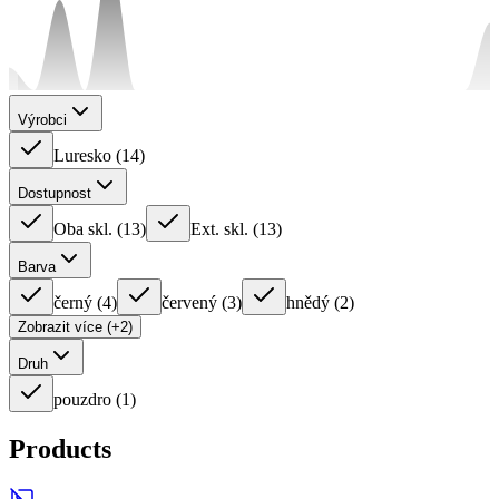
Výrobci
Luresko
(
14
)
Dostupnost
Oba skl.
(
13
)
Ext. skl.
(
13
)
Barva
černý
(
4
)
červený
(
3
)
hnědý
(
2
)
Zobrazit více (+2)
Druh
pouzdro
(
1
)
Products