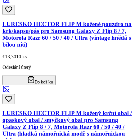
LURESKO HECTOR FLIP M kožené pouzdro na
krk/kapsu/pás pro Samsung Galaxy Z Flip 8 / 7,
Motorola Razr 60 / 50 / 40 / Ultra (vintage hnědá s
bílou nití)
€13,30
10
ks
Odeslání úterý
Do košíku
LURESKO HECTOR FLIP M kožený krční obal /
opaskový obal / smyčkový obal pro Samsung
Galaxy Z Flip 8 / 7, Motorola Razr 60 / 50 / 40 /
Ultra (hladká námořnická modř s námořnickou