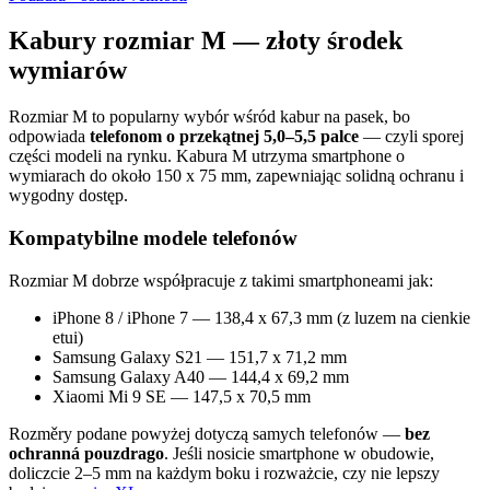
Kabury rozmiar M — złoty środek
wymiarów
Rozmiar M to popularny wybór wśród kabur na pasek, bo
odpowiada
telefonom o przekątnej 5,0–5,5 palce
— czyli sporej
części modeli na rynku. Kabura M utrzyma smartphone o
wymiarach do około 150 x 75 mm, zapewniając solidną ochranu i
wygodny dostęp.
Kompatybilne modele telefonów
Rozmiar M dobrze współpracuje z takimi smartphoneami jak:
iPhone 8 / iPhone 7 — 138,4 x 67,3 mm (z luzem na cienkie
etui)
Samsung Galaxy S21 — 151,7 x 71,2 mm
Samsung Galaxy A40 — 144,4 x 69,2 mm
Xiaomi Mi 9 SE — 147,5 x 70,5 mm
Rozměry podane powyżej dotyczą samych telefonów —
bez
ochranná pouzdrago
. Jeśli nosicie smartphone w obudowie,
doliczcie 2–5 mm na każdym boku i rozważcie, czy nie lepszy