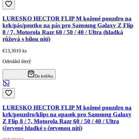
LURESKO HECTOR FLIP M kožené pouzdro na
krk/pás/poutko na pás pro Samsung Galaxy Z Flip
8 / 7, Motorola Razr 60 / 50 / 40 / Ultra (hladká
růžová s bílou nití)
€13,30
10
ks
Odeslání úterý
Do košíku
LURESKO HECTOR FLIP M kožené pouzdro na
krk/pouzdro/klips na opasek pro Samsung Galaxy
Z Flip 8 / 7, Motorola Razr 60 / 50 / 40 / Ultra
(červené hladké s červenou nití)