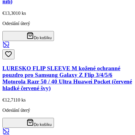
nití)
€13,30
10
ks
Odeslání úterý
Do košíku
LURESKO FLIP SLEEVE M kožené ochranné
pouzdro pro Samsung Galaxy Z Flip 3/4/5/6
Motorola Razr 50 / 40 Ultra Huawei Pocket (červené
hladké červené švy)
€12,71
10
ks
Odeslání úterý
Do košíku