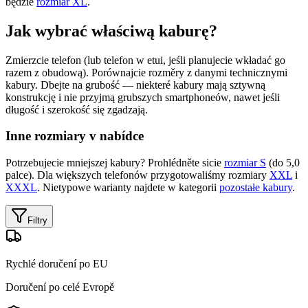
będzie
rozmiar XL
.
Jak wybrać właściwą kaburę?
Zmierzcie telefon (lub telefon w etui, jeśli planujecie wkładać go
razem z obudową). Porównajcie rozměry z danymi technicznymi
kabury. Dbejte na grubość — niekteré kabury mają sztywną
konstrukcję i nie przyjmą grubszych smartphoneów, nawet jeśli
długość i szerokość się zgadzają.
Inne rozmiary v nabídce
Potrzebujecie mniejszej kabury? Prohlédněte sicie
rozmiar S
(do 5,0
palce). Dla większych telefonów przygotowaliśmy rozmiary
XXL
i
XXXL
. Nietypowe warianty najdete w kategorii
pozostałe kabury
.
Filtry
Rychlé doručení po EU
Doručení po celé Evropě