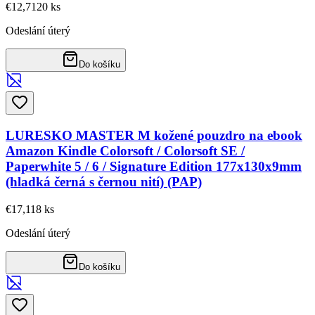
€12,71
20
ks
Odeslání úterý
Do košíku
LURESKO MASTER M kožené pouzdro na ebook
Amazon Kindle Colorsoft / Colorsoft SE /
Paperwhite 5 / 6 / Signature Edition 177x130x9mm
(hladká černá s černou nití) (PAP)
€17,11
8
ks
Odeslání úterý
Do košíku