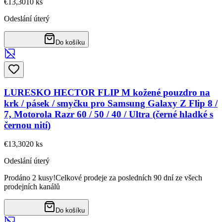
€13,30
10
ks
Odeslání úterý
Do košíku
LURESKO HECTOR FLIP M kožené pouzdro na
krk / pásek / smyčku pro Samsung Galaxy Z Flip 8 /
7, Motorola Razr 60 / 50 / 40 / Ultra (černé hladké s
černou nití)
€13,30
20
ks
Odeslání úterý
Prodáno 2 kusy!
Celkové prodeje za posledních 90 dní ze všech
prodejních kanálů
Do košíku