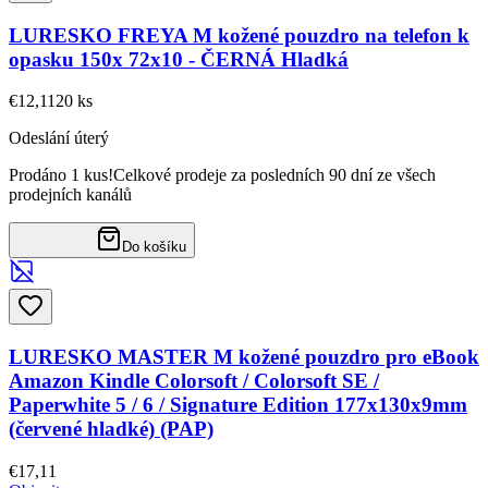
LURESKO FREYA M kožené pouzdro na telefon k
opasku 150x 72x10 - ČERNÁ Hladká
€12,11
20
ks
Odeslání úterý
Prodáno 1 kus!
Celkové prodeje za posledních 90 dní ze všech
prodejních kanálů
Do košíku
LURESKO MASTER M kožené pouzdro pro eBook
Amazon Kindle Colorsoft / Colorsoft SE /
Paperwhite 5 / 6 / Signature Edition 177x130x9mm
(červené hladké) (PAP)
€17,11