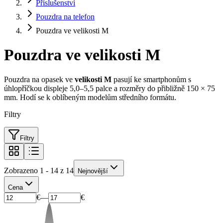
Příslušenství
Pouzdra na telefon
Pouzdra ve velikosti M
Pouzdra ve velikosti M
Pouzdra na opasek ve
velikosti M
pasují ke smartphonům s
úhlopříčkou displeje 5,0–5,5 palce a rozměry do přibližně 150 × 75
mm. Hodí se k oblíbeným modelům středního formátu.
Filtry
Filtry
Zobrazeno 1 - 14 z 14
Nejnovější
Cena
€
—
€