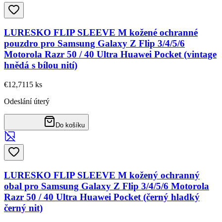
LURESKO FLIP SLEEVE M kožené ochranné
pouzdro pro Samsung Galaxy Z Flip 3/4/5/6
Motorola Razr 50 / 40 Ultra Huawei Pocket (vintage
hnědá s bílou nití)
€12,71
15
ks
Odeslání úterý
Do košíku
LURESKO FLIP SLEEVE M kožený ochranný
obal pro Samsung Galaxy Z Flip 3/4/5/6 Motorola
Razr 50 / 40 Ultra Huawei Pocket (černý hladký
černý nit)