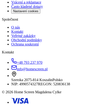
Vrácení a reklamace
Často kladené dotazy
Nastavení cookies
Společnost
O nás
Kontakt
Veřejné zakázky
Obchodní podmínky
Ochrana soukromí
Kontakt
+48 793 237 970
info@homescreen.pl
Szeroka 20
75-814 Koszalin
Polsko
NIP:
4990574327
REGON: 520836138
© 2026 Home Screen Magdalena Cylke