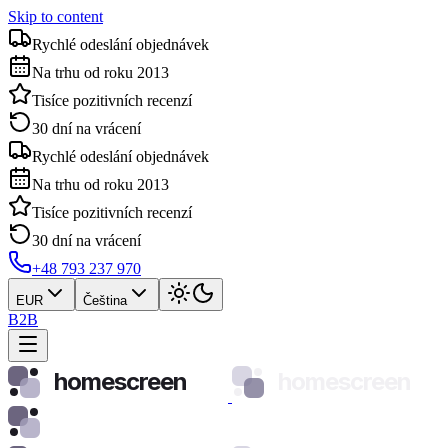
Skip to content
Rychlé odeslání objednávek
Na trhu od roku 2013
Tisíce pozitivních recenzí
30 dní na vrácení
Rychlé odeslání objednávek
Na trhu od roku 2013
Tisíce pozitivních recenzí
30 dní na vrácení
+48 793 237 970
EUR
Čeština
B2B
homescreen
homescreen