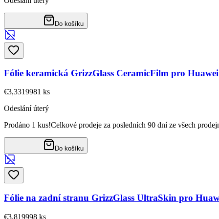
Odeslání úterý
Do košíku
Fólie keramická GrizzGlass CeramicFilm pro Huawei
€3,33
19981
ks
Odeslání úterý
Prodáno 1 kus!
Celkové prodeje za posledních 90 dní ze všech prodej
Do košíku
Fólie na zadní stranu GrizzGlass UltraSkin pro Huaw
€3,81
9998
ks