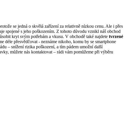
otože se jedná o skvělá zařízení za relativně nízkou cenu. Ale i přes
aje spojené s jeho poškozením. Z tohoto důvodu vznikl náš obchod
působit kryt svým potřebám a vkusu. V obchodě také najdete
tvrzené
emusíme déle přesvědčovat - neznáme nikoho, komu by se smartphone
 pádu – snížení rizika poškození, a tím pádem umožní další
adavky, můžete nás kontaktovat – rádi vám pomůžeme při výběru