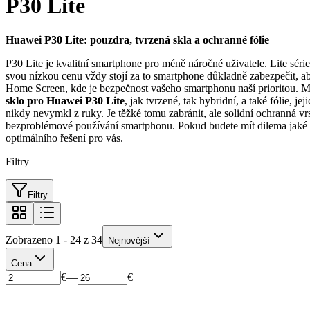
P30 Lite
Huawei P30 Lite: pouzdra, tvrzená skla a ochranné fólie
P30 Lite je kvalitní smartphone pro méně náročné uživatele. Lite série
svou nízkou cenu vždy stojí za to smartphone důkladně zabezpečit, 
Home Screen, kde je bezpečnost vašeho smartphonu naší prioritou. 
sklo pro Huawei P30 Lite
, jak tvrzené, tak hybridní, a také fólie,
nikdy nevymkl z ruky. Je těžké tomu zabránit, ale solidní ochranná vrs
bezproblémové používání smartphonu. Pokud budete mít dilema jaké
optimálního řešení pro vás.
Filtry
Filtry
Zobrazeno 1 - 24 z 34
Nejnovější
Cena
€
—
€