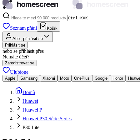
homescreen
homescreen
Ctrl+K
⌘
K
Seznam přání
Košík
Ahoj, přihlásit se
Přihlásit se
nebo se přihlásit přes
Nemáte účet?
Zaregistrovat se
Ulubione
Apple
Samsung
Xiaomi
Moto
OnePlus
Google
Honor
Huawe
Domů
Huawei
Huawei P
Huawei P30 Série Series
P30 Lite