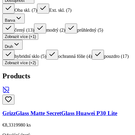
Dostupnost
Oba skl.
(
7
)
Ext. skl.
(
7
)
Barva
černý
(
13
)
modrý
(
2
)
průhledný
(
5
)
Zobrazit více (+1)
Druh
hybridní sklo
(
5
)
ochranná fólie
(
4
)
pouzdro
(
17
)
Zobrazit více (+2)
Products
GrizzGlass Matte SecretGlass Huawei P30 Lite
€8,33
19980
ks