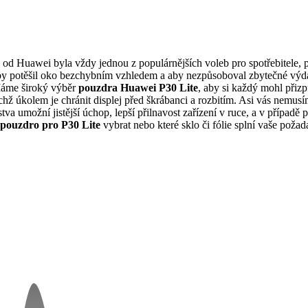
 od Huawei byla vždy jednou z populárnějších voleb pro spotřebitele, pr
aby potěšil oko bezchybním vzhledem a aby nezpůsoboval zbytečné výd
Máme široký výběr
pouzdra Huawei P30 Lite
, aby si každý mohl přiz
 jejichž úkolem je chránit displej před škrábanci a rozbitím. Asi vás n
tva umožní jistější úchop, lepší přilnavost zařízení v ruce, a v případě
pouzdro pro P30 Lite
vybrat nebo které sklo či fólie splní vaše pož