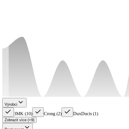
Výrobci
3MK
(
10
)
Crong
(
2
)
DuxDucis
(
1
)
Zobrazit více (+9)