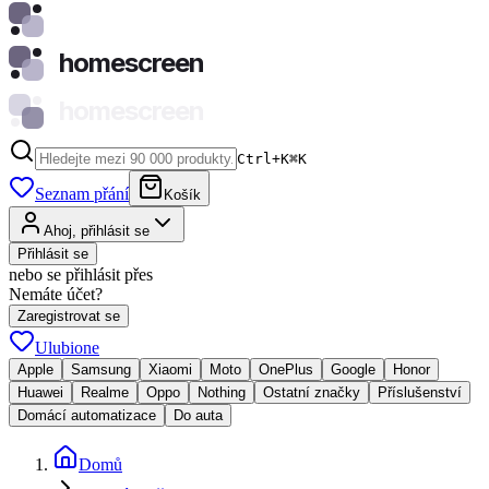
homescreen
homescreen
Ctrl+K
⌘
K
Seznam přání
Košík
Ahoj, přihlásit se
Přihlásit se
nebo se přihlásit přes
Nemáte účet?
Zaregistrovat se
Ulubione
Apple
Samsung
Xiaomi
Moto
OnePlus
Google
Honor
Huawei
Realme
Oppo
Nothing
Ostatní značky
Příslušenství
Domácí automatizace
Do auta
Domů