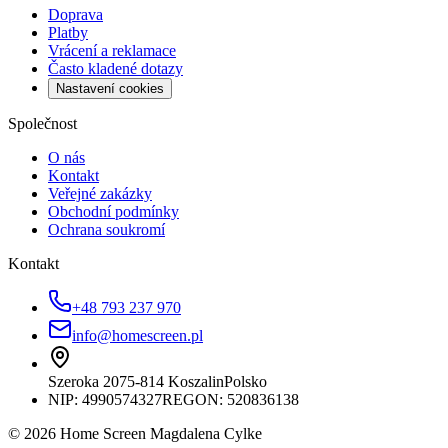
Doprava
Platby
Vrácení a reklamace
Často kladené dotazy
Nastavení cookies
Společnost
O nás
Kontakt
Veřejné zakázky
Obchodní podmínky
Ochrana soukromí
Kontakt
+48 793 237 970
info@homescreen.pl
Szeroka 20
75-814 Koszalin
Polsko
NIP:
4990574327
REGON: 520836138
© 2026 Home Screen Magdalena Cylke