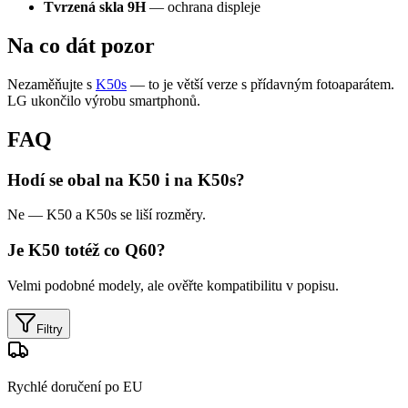
Tvrzená skla 9H
— ochrana displeje
Na co dát pozor
Nezaměňujte s
K50s
— to je větší verze s přídavným fotoaparátem.
LG ukončilo výrobu smartphonů.
FAQ
Hodí se obal na K50 i na K50s?
Ne — K50 a K50s se liší rozměry.
Je K50 totéž co Q60?
Velmi podobné modely, ale ověřte kompatibilitu v popisu.
Filtry
Rychlé doručení po EU