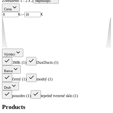
Zobrazeno 1 - 2 z 2
Nejnovější
Cena
€
—
€
Výrobci
3MK
(
1
)
DuxDucis
(
1
)
Barva
černý
(
1
)
modrý
(
1
)
Druh
pouzdro
(
1
)
tepelně tvrzené sklo
(
1
)
Products