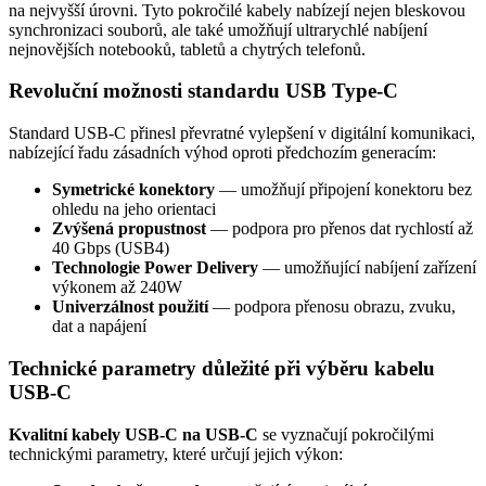
na nejvyšší úrovni. Tyto pokročilé kabely nabízejí nejen bleskovou
synchronizaci souborů, ale také umožňují ultrarychlé nabíjení
nejnovějších notebooků, tabletů a chytrých telefonů.
Revoluční možnosti standardu USB Type-C
Standard USB-C přinesl převratné vylepšení v digitální komunikaci,
nabízející řadu zásadních výhod oproti předchozím generacím:
Symetrické konektory
— umožňují připojení konektoru bez
ohledu na jeho orientaci
Zvýšená propustnost
— podpora pro přenos dat rychlostí až
40 Gbps (USB4)
Technologie Power Delivery
— umožňující nabíjení zařízení
výkonem až 240W
Univerzálnost použití
— podpora přenosu obrazu, zvuku,
dat a napájení
Technické parametry důležité při výběru kabelu
USB-C
Kvalitní kabely USB-C na USB-C
se vyznačují pokročilými
technickými parametry, které určují jejich výkon: