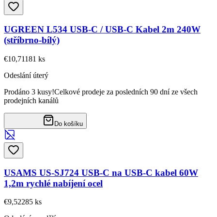
UGREEN L534 USB-C / USB-C Kabel 2m 240W
(stříbrno-bílý)
€10,71
181
ks
Odeslání úterý
Prodáno 3 kusy!
Celkové prodeje za posledních 90 dní ze všech
prodejních kanálů
Do košíku
USAMS US-SJ724 USB-C na USB-C kabel 60W
1,2m rychlé nabíjení ocel
€9,52
285
ks