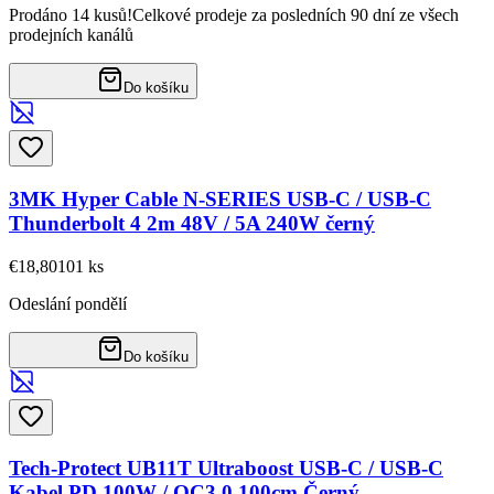
Prodáno 14 kusů!
Celkové prodeje za posledních 90 dní ze všech
prodejních kanálů
Do košíku
3MK Hyper Cable N-SERIES USB-C / USB-C
Thunderbolt 4 2m 48V / 5A 240W černý
€18,80
101
ks
Odeslání pondělí
Do košíku
Tech-Protect UB11T Ultraboost USB-C / USB-C
Kabel PD 100W / QC3.0 100cm Černý