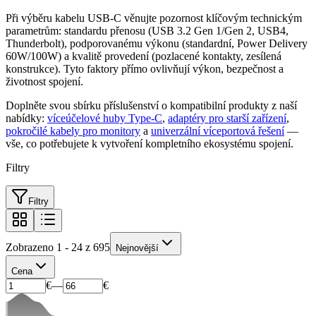
Při výběru kabelu USB-C věnujte pozornost klíčovým technickým
parametrům: standardu přenosu (USB 3.2 Gen 1/Gen 2, USB4,
Thunderbolt), podporovanému výkonu (standardní, Power Delivery
60W/100W) a kvalitě provedení (pozlacené kontakty, zesílená
konstrukce). Tyto faktory přímo ovlivňují výkon, bezpečnost a
životnost spojení.
Doplněte svou sbírku příslušenství o kompatibilní produkty z naší
nabídky:
víceúčelové huby Type-C
,
adaptéry pro starší zařízení
,
pokročilé kabely pro monitory
a
univerzální víceportová řešení
—
vše, co potřebujete k vytvoření kompletního ekosystému spojení.
Filtry
Filtry
Zobrazeno 1 - 24 z 695
Nejnovější
Cena
€
—
€