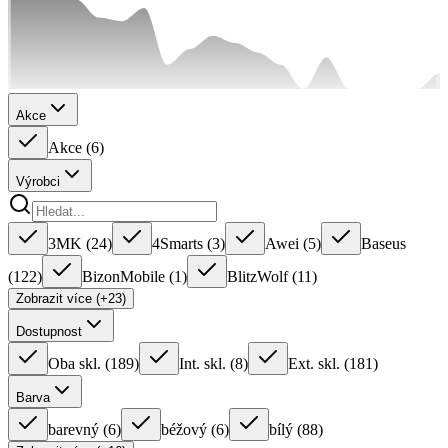
Akce
Akce
(
6
)
Výrobci
3MK
(
24
)
4Smarts
(
3
)
Awei
(
5
)
Baseus
(
122
)
BizonMobile
(
1
)
BlitzWolf
(
11
)
Zobrazit více (+23)
Dostupnost
Oba skl.
(
189
)
Int. skl.
(
8
)
Ext. skl.
(
181
)
Barva
barevný
(
6
)
béžový
(
6
)
bílý
(
88
)