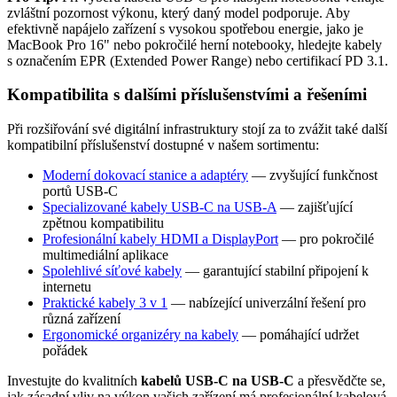
zvláštní pozornost výkonu, který daný model podporuje. Aby
efektivně napájelo zařízení s vysokou spotřebou energie, jako je
MacBook Pro 16" nebo pokročilé herní notebooky, hledejte kabely
s označením EPR (Extended Power Range) nebo certifikací PD 3.1.
Kompatibilita s dalšími příslušenstvími a řešeními
Při rozšiřování své digitální infrastruktury stojí za to zvážit také další
kompatibilní příslušenství dostupné v našem sortimentu:
Moderní dokovací stanice a adaptéry
— zvyšující funkčnost
portů USB-C
Specializované kabely USB-C na USB-A
— zajišťující
zpětnou kompatibilitu
Profesionální kabely HDMI a DisplayPort
— pro pokročilé
multimediální aplikace
Spolehlivé síťové kabely
— garantující stabilní připojení k
internetu
Praktické kabely 3 v 1
— nabízející univerzální řešení pro
různá zařízení
Ergonomické organizéry na kabely
— pomáhající udržet
pořádek
Investujte do kvalitních
kabelů USB-C na USB-C
a přesvědčte se,
jak zásadní vliv na výkon vašich zařízení má profesionální kabelová