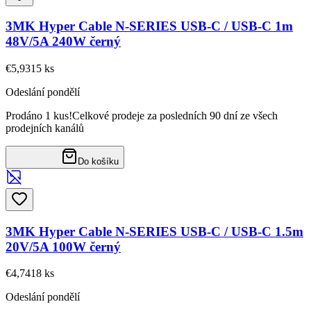
3MK Hyper Cable N-SERIES USB-C / USB-C 1m
48V/5A 240W černý
€5,93
15
ks
Odeslání pondělí
Prodáno 1 kus!
Celkové prodeje za posledních 90 dní ze všech
prodejních kanálů
Do košíku
3MK Hyper Cable N-SERIES USB-C / USB-C 1.5m
20V/5A 100W černý
€4,74
18
ks
Odeslání pondělí