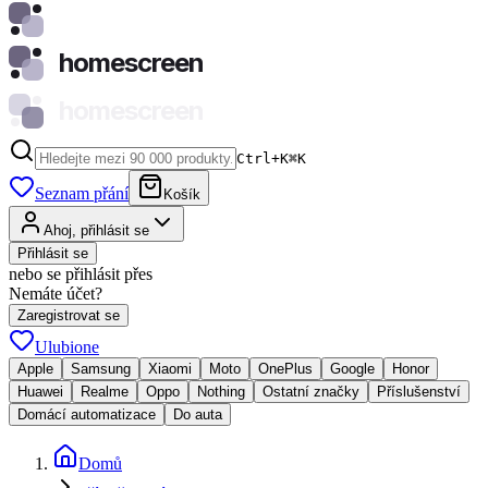
homescreen
homescreen
Ctrl+K
⌘
K
Seznam přání
Košík
Ahoj, přihlásit se
Přihlásit se
nebo se přihlásit přes
Nemáte účet?
Zaregistrovat se
Ulubione
Apple
Samsung
Xiaomi
Moto
OnePlus
Google
Honor
Huawei
Realme
Oppo
Nothing
Ostatní značky
Příslušenství
Domácí automatizace
Do auta
Domů