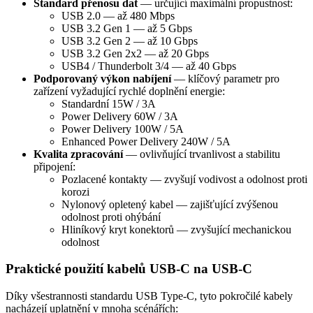
Standard přenosu dat
— určující maximální propustnost:
USB 2.0 — až 480 Mbps
USB 3.2 Gen 1 — až 5 Gbps
USB 3.2 Gen 2 — až 10 Gbps
USB 3.2 Gen 2x2 — až 20 Gbps
USB4 / Thunderbolt 3/4 — až 40 Gbps
Podporovaný výkon nabíjení
— klíčový parametr pro
zařízení vyžadující rychlé doplnění energie:
Standardní 15W / 3A
Power Delivery 60W / 3A
Power Delivery 100W / 5A
Enhanced Power Delivery 240W / 5A
Kvalita zpracování
— ovlivňující trvanlivost a stabilitu
připojení:
Pozlacené kontakty — zvyšují vodivost a odolnost proti
korozi
Nylonový opletený kabel — zajišťující zvýšenou
odolnost proti ohýbání
Hliníkový kryt konektorů — zvyšující mechanickou
odolnost
Praktické použití kabelů USB-C na USB-C
Díky všestrannosti standardu USB Type-C, tyto pokročilé kabely
nacházejí uplatnění v mnoha scénářích: