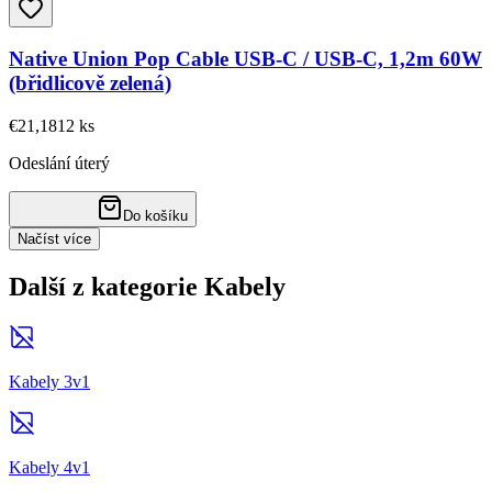
Native Union Pop Cable USB-C / USB-C, 1,2m 60W
(břidlicově zelená)
€21,18
12
ks
Odeslání úterý
Do košíku
Načíst více
Další z kategorie Kabely
Kabely 3v1
Kabely 4v1