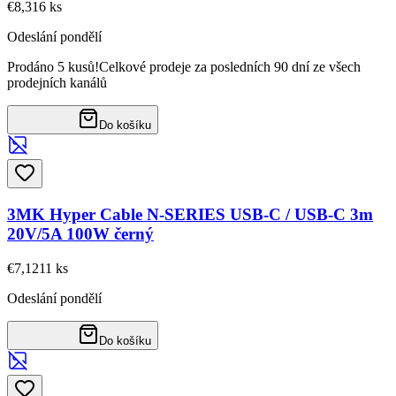
€8,31
6
ks
Odeslání pondělí
Prodáno 5 kusů!
Celkové prodeje za posledních 90 dní ze všech
prodejních kanálů
Do košíku
3MK Hyper Cable N-SERIES USB-C / USB-C 3m
20V/5A 100W černý
€7,12
11
ks
Odeslání pondělí
Do košíku