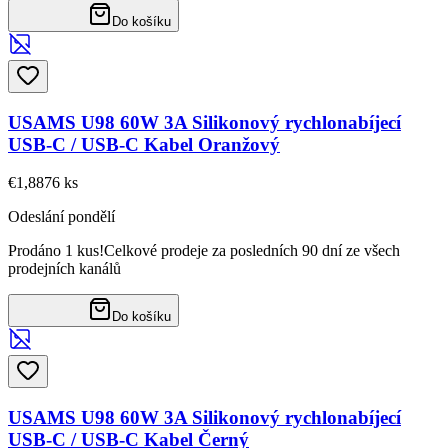
Do košíku
USAMS U98 60W 3A Silikonový rychlonabíjecí
USB-C / USB-C Kabel Oranžový
€1,88
76
ks
Odeslání pondělí
Prodáno 1 kus!
Celkové prodeje za posledních 90 dní ze všech
prodejních kanálů
Do košíku
USAMS U98 60W 3A Silikonový rychlonabíjecí
USB-C / USB-C Kabel Černý