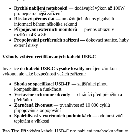
Rychlé nabíjení notebooků
— dodávající výkon až 100W
pro nejnáročnější zařízení
Bleskový přenos dat
— umožňující přenos gigabajtů
informací během několika sekund
Připojování externích monitorů
— přenos obrazu v
rozlišení 4K a 8K
Propojování periferních zařízení
— dokovací stanice, huby,
externí disky
Výhody výběru certifikovaných kabelů USB-C
Investice do
kabelů USB-C vysoké kvality
není jen zárukou
výkonu, ale také bezpečnosti vašich zařízení:
Shoda se specifikací USB-IF
— zajišťující plnou
kompatibilitu a funkčnost
Vestavěné ochranné obvody
— chránící před přepětím a
přehřátím
Zaručená životnost
— trvanlivost až 10 000 cyklů
připojování a odpojování
Spolehlivost v extrémních podmínkách
— odolnost vůči
teplotám a vlhkosti
Pro Tip:
Při výběru kabelu USB-C pro nabíjení notebooku věnujte