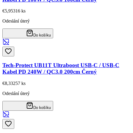
€5,95
316
ks
Odeslání úterý
Do košíku
Tech-Protect UB11T Ultraboost USB-C / USB-C
Kabel PD 240W / QC3.0 200cm Černý
€8,33
257
ks
Odeslání úterý
Do košíku