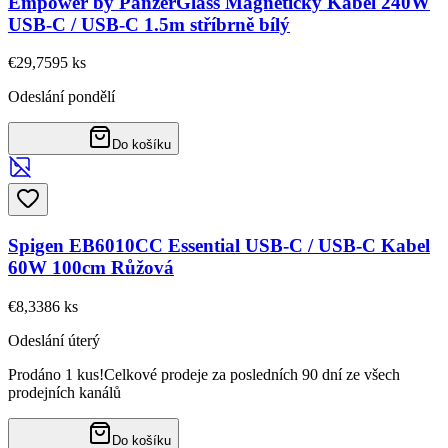
Empower by PanzerGlass Magnetický Kabel 240W
USB-C / USB-C 1.5m stříbrně bílý
€29,75
95
ks
Odeslání pondělí
Do košíku
Spigen EB6010CC Essential USB-C / USB-C Kabel
60W 100cm Růžová
€8,33
86
ks
Odeslání úterý
Prodáno 1 kus!
Celkové prodeje za posledních 90 dní ze všech
prodejních kanálů
Do košíku