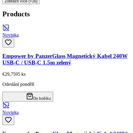
Zobrazit více (+16)
Products
Novinka
Empower by PanzerGlass Magnetický Kabel 240W
USB-C / USB-C 1.5m zelený
€29,75
95
ks
Odeslání pondělí
Do košíku
Novinka