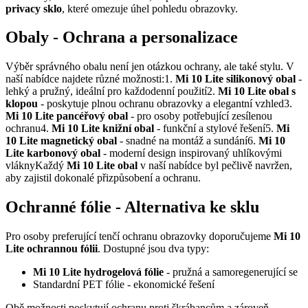
privacy sklo
, které omezuje úhel pohledu obrazovky.
Obaly - Ochrana a personalizace
Výběr správného obalu není jen otázkou ochrany, ale také stylu. V
naší nabídce najdete různé možnosti:1.
Mi 10 Lite silikonový obal
-
lehký a pružný, ideální pro každodenní použití2.
Mi 10 Lite obal s
klopou
- poskytuje plnou ochranu obrazovky a elegantní vzhled3.
Mi 10 Lite pancéřový obal
- pro osoby potřebující zesílenou
ochranu4.
Mi 10 Lite knižní obal
- funkční a stylové řešení5.
Mi
10 Lite magnetický obal
- snadné na montáž a sundání6.
Mi 10
Lite karbonový obal
- moderní design inspirovaný uhlíkovými
vláknyKaždý
Mi 10 Lite obal
v naší nabídce byl pečlivě navržen,
aby zajistil dokonalé přizpůsobení a ochranu.
Ochranné fólie - Alternativa ke sklu
Pro osoby preferující tenčí ochranu obrazovky doporučujeme
Mi 10
Lite ochrannou fólii
. Dostupné jsou dva typy:
Mi 10 Lite hydrogelová fólie
- pružná a samoregenerující se
Standardní PET fólie - ekonomické řešení
Obě možnosti poskytují ochranu proti škrábancům a zároveň