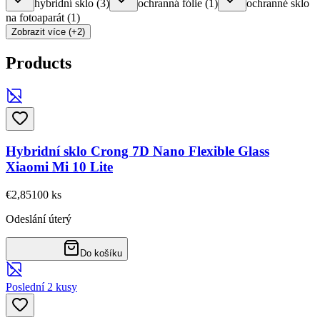
hybridní sklo
(
3
)
ochranná fólie
(
1
)
ochranné sklo
na fotoaparát
(
1
)
Zobrazit více (+2)
Products
Hybridní sklo Crong 7D Nano Flexible Glass
Xiaomi Mi 10 Lite
€2,85
100
ks
Odeslání úterý
Do košíku
Poslední 2 kusy