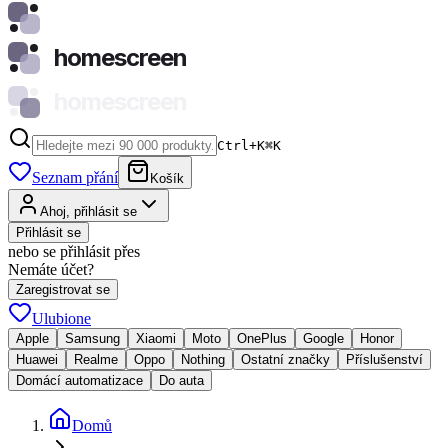
homescreen
homescreen
Ctrl+K
⌘
K
Seznam přání
Košík
Ahoj, přihlásit se
Přihlásit se
nebo se přihlásit přes
Nemáte účet?
Zaregistrovat se
Ulubione
Apple
Samsung
Xiaomi
Moto
OnePlus
Google
Honor
Huawei
Realme
Oppo
Nothing
Ostatní značky
Příslušenství
Domácí automatizace
Do auta
Domů