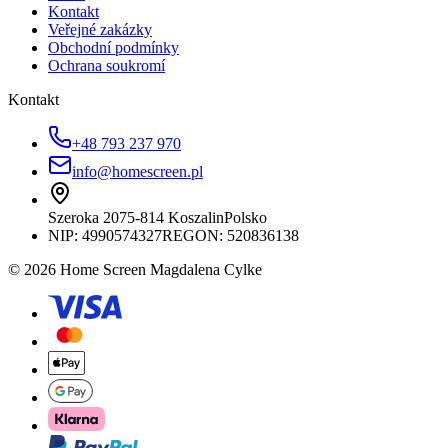
Kontakt
Veřejné zakázky
Obchodní podmínky
Ochrana soukromí
Kontakt
+48 793 237 970
info@homescreen.pl
Szeroka 20
75-814 Koszalin
Polsko
NIP:
4990574327
REGON: 520836138
© 2026 Home Screen Magdalena Cylke