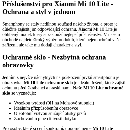
Příslušenství pro Xiaomi Mi 10 Lite -
Ochrana a styl v jednom
Smartphony se staly nedílnou součástí našeho života, a proto je
důležité zajistit jim odpovídající ochranu. Xiaomi Mi 10 Lite je
oblíbený model, který si zaslouží nejlepší příslušenství. V našem
obchodě najdete široký výběr produktů, které nejen ochrání vaše
zařízení, ale také mu dodají charakter a styl.
Ochranné sklo - Nezbytná ochrana
obrazovky
Jedním z nejvíce náchylných na poškození prvků smartphonu je
obrazovka.
Mi 10 Lite ochranné sklo
je ideální řešení, které zajistí
ochranu před škrábanci a prasklinami. Naše
Mi 10 Lite ochranné
sklo
se vyznačuje:
Vysokou tvrdostí (9H na Mohsově stupnici)
Ideálním přizpůsobením obrazovce
Oleofobní vrstvou snižující otisky prstů
Zachováním plné citlivosti dotyku
Pro osoby, které si cení soukromí, doporučujeme
Mi 10 Lite