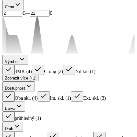
Cena
€
—
€
Výrobci
3MK
(
4
)
Crong
(
2
)
Nillkin
(
1
)
Zobrazit více (+1)
Dostupnost
Oba skl.
(
4
)
Int. skl.
(
1
)
Ext. skl.
(
3
)
Barva
průhledný
(
1
)
Druh