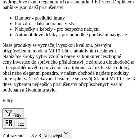
hydrogelové (samo regenerující) a standardní PET verzi.Doplňkem
nabídky jsou další příslušenství:
Bumper - posilující hrany
Pouzdro - další ochranná vrstva
Nabíječky a kabely - pro bezpečné nabíjení
Automobilové držáky - pro pohodlné používání navigace
Naše produkty se vyznačují vysokou kvalitou, přesným
přizpůsobením modelu Mi 10 Lite a atraktivním designem.
Nabízíme široký výběr vzorů a barev za konkurenceschopné
ceny.Investice do správného příslušenství je zárukou dlouhodobého
a bezproblémového používání smartphonu. Ať už hledáte odolný
obal nebo elegantní pouzdro, v našem obchodě najdete produkty,
které splní vaše očekávání.Postarejte se o svůj Xiaomi Mi 10 Lite již
dnes, výběrem nejlepších příslušenství přizpůsobených vašim
potřebám a životnímu stylu.
Filtry
Filtry
Zobrazeno 1 - 8 z 8
Nejnovější