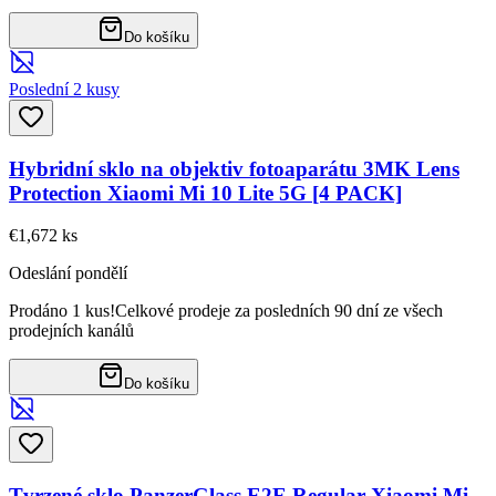
Do košíku
Poslední 2 kusy
Hybridní sklo na objektiv fotoaparátu 3MK Lens
Protection Xiaomi Mi 10 Lite 5G [4 PACK]
€1,67
2
ks
Odeslání pondělí
Prodáno 1 kus!
Celkové prodeje za posledních 90 dní ze všech
prodejních kanálů
Do košíku
Tvrzené sklo PanzerGlass E2E Regular Xiaomi Mi