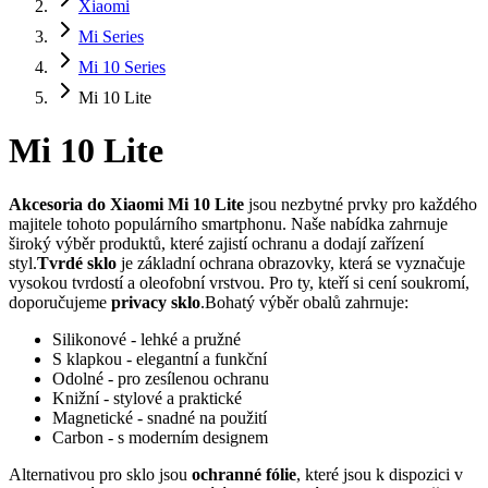
Xiaomi
Mi Series
Mi 10 Series
Mi 10 Lite
Mi 10 Lite
Akcesoria do Xiaomi Mi 10 Lite
jsou nezbytné prvky pro každého
majitele tohoto populárního smartphonu. Naše nabídka zahrnuje
široký výběr produktů, které zajistí ochranu a dodají zařízení
styl.
Tvrdé sklo
je základní ochrana obrazovky, která se vyznačuje
vysokou tvrdostí a oleofobní vrstvou. Pro ty, kteří si cení soukromí,
doporučujeme
privacy sklo
.Bohatý výběr obalů zahrnuje:
Silikonové - lehké a pružné
S klapkou - elegantní a funkční
Odolné - pro zesílenou ochranu
Knižní - stylové a praktické
Magnetické - snadné na použití
Carbon - s moderním designem
Alternativou pro sklo jsou
ochranné fólie
, které jsou k dispozici v