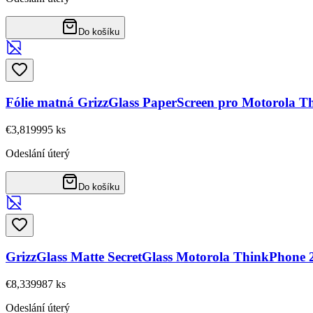
Do košíku
Fólie matná GrizzGlass PaperScreen pro Motorola 
€3,81
9995
ks
Odeslání úterý
Do košíku
GrizzGlass Matte SecretGlass Motorola ThinkPhone 
€8,33
9987
ks
Odeslání úterý