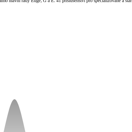
 hlavní řady Edge, G a E. 41 příslušenství pro specializované a starš