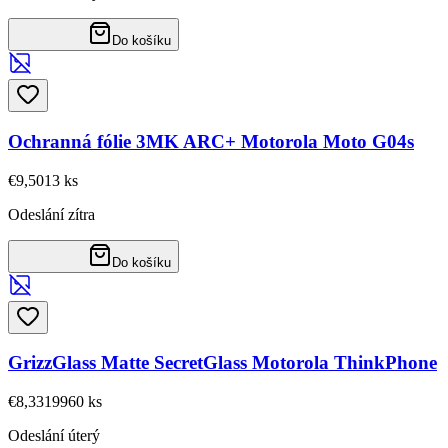
Do košíku
Ochranná fólie 3MK ARC+ Motorola Moto G04s
€9,50
13
ks
Odeslání zítra
Do košíku
GrizzGlass Matte SecretGlass Motorola ThinkPhone
€8,33
19960
ks
Odeslání úterý