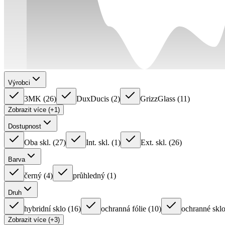
Výrobci
3MK
(
26
)
DuxDucis
(
2
)
GrizzGlass
(
11
)
Zobrazit více (+1)
Dostupnost
Oba skl.
(
27
)
Int. skl.
(
1
)
Ext. skl.
(
26
)
Barva
černý
(
4
)
průhledný
(
1
)
Druh
hybridní sklo
(
16
)
ochranná fólie
(
10
)
ochranné sklo
Zobrazit více (+3)