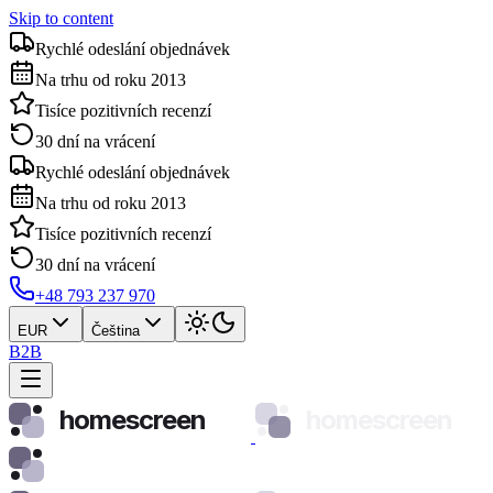
Skip to content
Rychlé odeslání objednávek
Na trhu od roku 2013
Tisíce pozitivních recenzí
30 dní na vrácení
Rychlé odeslání objednávek
Na trhu od roku 2013
Tisíce pozitivních recenzí
30 dní na vrácení
+48 793 237 970
EUR
Čeština
B2B
homescreen
homescreen