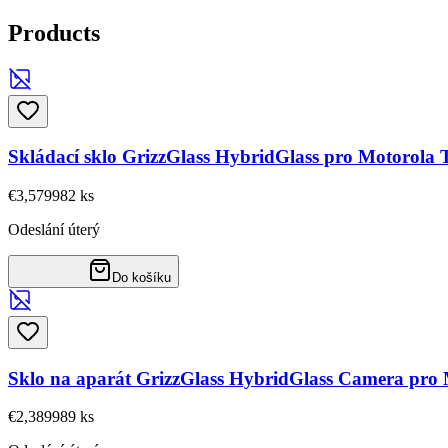
Products
Skládací sklo GrizzGlass HybridGlass pro Motorola
€3,57
9982
ks
Odeslání úterý
Do košíku
Sklo na aparát GrizzGlass HybridGlass Camera pro
€2,38
9989
ks