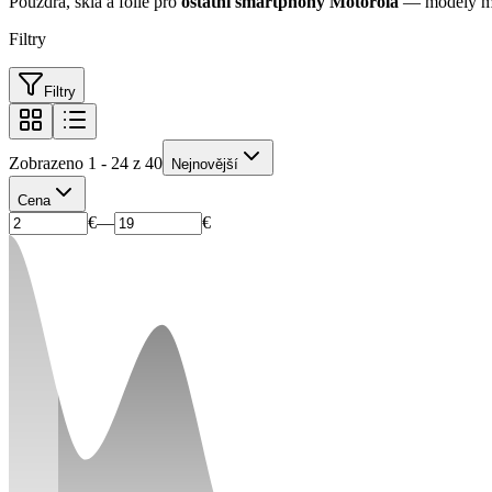
Pouzdra, skla a fólie pro
ostatní smartphony Motorola
— modely mimo
Filtry
Filtry
Zobrazeno 1 - 24 z 40
Nejnovější
Cena
€
—
€