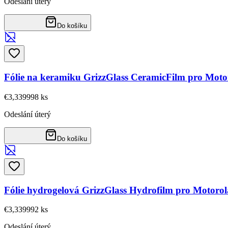
Odeslání úterý
Do košíku
Fólie na keramiku GrizzGlass CeramicFilm pro Mot
€3,33
9998
ks
Odeslání úterý
Do košíku
Fólie hydrogelová GrizzGlass Hydrofilm pro Motoro
€3,33
9992
ks
Odeslání úterý