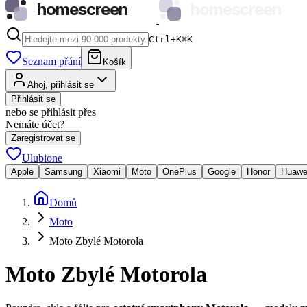
homescreen
homescreen
Ctrl+K
⌘
K
Seznam přání
Košík
Ahoj, přihlásit se
Přihlásit se
nebo se přihlásit přes
Nemáte účet?
Zaregistrovat se
Ulubione
Apple
Samsung
Xiaomi
Moto
OnePlus
Google
Honor
Huawe
Domů
Moto
Moto Zbylé Motorola
Moto Zbylé Motorola