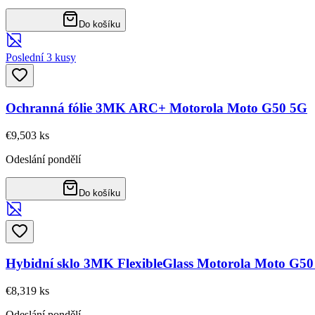
Do košíku
Poslední 3 kusy
Ochranná fólie 3MK ARC+ Motorola Moto G50 5G
€9,50
3
ks
Odeslání pondělí
Do košíku
Hybidní sklo 3MK FlexibleGlass Motorola Moto G5
€8,31
9
ks
Odeslání pondělí