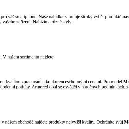
 pro váš smartphone. Naše nabídka zahrnuje široký výběr produktů nav
 vašeho zařízení. Nabízíme různé styly:
. V našem sortimentu najdete:
kou kvalitou zpracování a konkurenceschopnými cenami. Pro model
Mo
 a každodenní potřeby. Armored obal se osvědčí v náročných podmínkách,
 v našem obchodě najdete produkty nejvyšší kvality. Ochráníte svůj
Mo