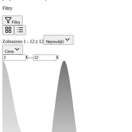
Filtry
Filtry
Zobrazeno 1 - 12 z 12
Nejnovější
Cena
€
—
€