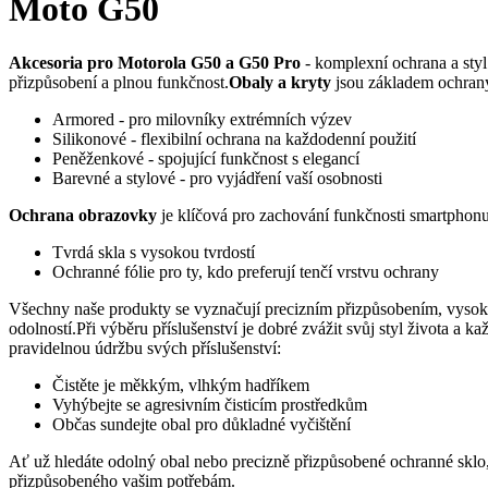
Moto G50
Akcesoria pro Motorola G50 a G50 Pro
- komplexní ochrana a styl
přizpůsobení a plnou funkčnost.
Obaly a kryty
jsou základem ochrany
Armored - pro milovníky extrémních výzev
Silikonové - flexibilní ochrana na každodenní použití
Peněženkové - spojující funkčnost s elegancí
Barevné a stylové - pro vyjádření vaší osobnosti
Ochrana obrazovky
je klíčová pro zachování funkčnosti smartphonu
Tvrdá skla s vysokou tvrdostí
Ochranné fólie pro ty, kdo preferují tenčí vrstvu ochrany
Všechny naše produkty se vyznačují precizním přizpůsobením, vyso
odolností.Při výběru příslušenství je dobré zvážit svůj styl života
pravidelnou údržbu svých příslušenství:
Čistěte je měkkým, vlhkým hadříkem
Vyhýbejte se agresivním čisticím prostředkům
Občas sundejte obal pro důkladné vyčištění
Ať už hledáte odolný obal nebo precizně přizpůsobené ochranné sklo,
přizpůsobeného vašim potřebám.