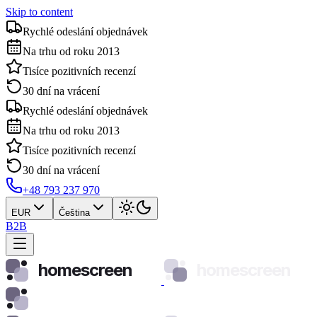
Skip to content
Rychlé odeslání objednávek
Na trhu od roku 2013
Tisíce pozitivních recenzí
30 dní na vrácení
Rychlé odeslání objednávek
Na trhu od roku 2013
Tisíce pozitivních recenzí
30 dní na vrácení
+48 793 237 970
EUR
Čeština
B2B
homescreen
homescreen