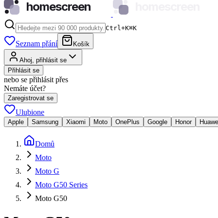
homescreen
homescreen
Ctrl+K
⌘
K
Seznam přání
Košík
Ahoj, přihlásit se
Přihlásit se
nebo se přihlásit přes
Nemáte účet?
Zaregistrovat se
Ulubione
Apple
Samsung
Xiaomi
Moto
OnePlus
Google
Honor
Huawe
Domů
Moto
Moto G
Moto G50 Series
Moto G50