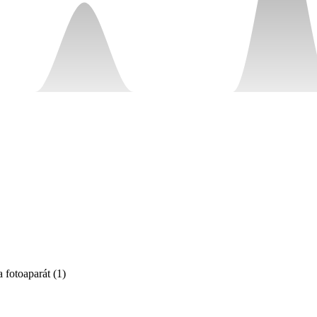
a fotoaparát
(
1
)