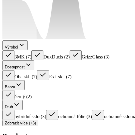
Výrobci
3MK
(
7
)
DuxDucis
(
2
)
GrizzGlass
(
3
)
Dostupnost
Oba skl.
(
7
)
Ext. skl.
(
7
)
Barva
černý
(
2
)
Druh
hybridní sklo
(
3
)
ochranná fólie
(
3
)
ochranné sklo n
Zobrazit více (+3)