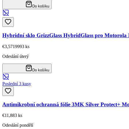
Do košíku
Hybridní sklo GrizzGlass HybridGlass pro Motorol
€3,57
19993
ks
Odeslání úterý
Do košíku
Poslední 3 kusy
Antimikrobní ochranná fólie 3MK Silver Protect+ 
€11,88
3
ks
Odeslání pondělí