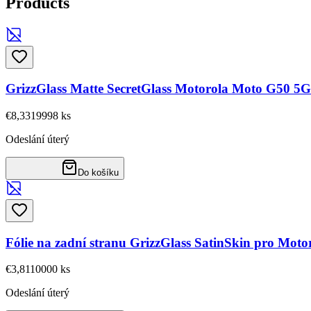
Products
GrizzGlass Matte SecretGlass Motorola Moto G50 5G
€8,33
19998
ks
Odeslání úterý
Do košíku
Fólie na zadní stranu GrizzGlass SatinSkin pro Mot
€3,81
10000
ks
Odeslání úterý