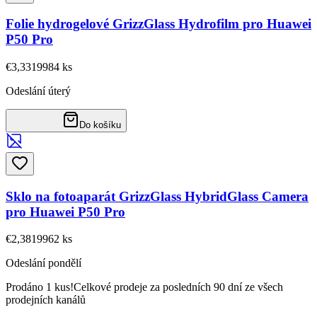
Folie hydrogelové GrizzGlass Hydrofilm pro Huawei
P50 Pro
€3,33
19984
ks
Odeslání úterý
Do košíku
Sklo na fotoaparát GrizzGlass HybridGlass Camera
pro Huawei P50 Pro
€2,38
19962
ks
Odeslání pondělí
Prodáno 1 kus!
Celkové prodeje za posledních 90 dní ze všech
prodejních kanálů