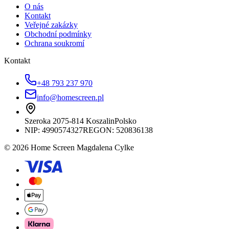
O nás
Kontakt
Veřejné zakázky
Obchodní podmínky
Ochrana soukromí
Kontakt
+48 793 237 970
info@homescreen.pl
Szeroka 20
75-814 Koszalin
Polsko
NIP:
4990574327
REGON: 520836138
© 2026 Home Screen Magdalena Cylke