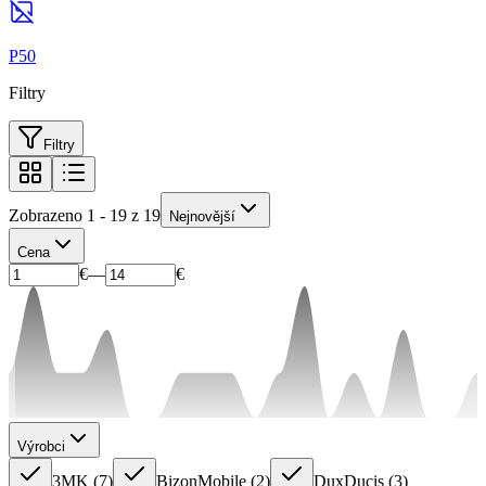
P50
Filtry
Filtry
Zobrazeno 1 - 19 z 19
Nejnovější
Cena
€
—
€
Výrobci
3MK
(
7
)
BizonMobile
(
2
)
DuxDucis
(
3
)