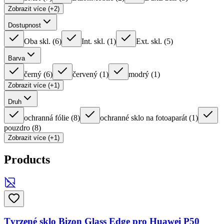
Zobrazit více (+2)
Dostupnost
Oba skl.
(
6
)
Int. skl.
(
1
)
Ext. skl.
(
5
)
Barva
černý
(
6
)
červený
(
1
)
modrý
(
1
)
Zobrazit více (+1)
Druh
ochranná fólie
(
8
)
ochranné sklo na fotoaparát
(
1
)
pouzdro
(
8
)
Zobrazit více (+1)
Products
Tvrzené sklo Bizon Glass Edge pro Huawei P50