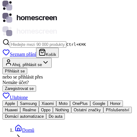
homescreen
homescreen
Ctrl+K
⌘
K
Seznam přání
Košík
Ahoj, přihlásit se
Přihlásit se
nebo se přihlásit přes
Nemáte účet?
Zaregistrovat se
Ulubione
Apple
Samsung
Xiaomi
Moto
OnePlus
Google
Honor
Huawei
Realme
Oppo
Nothing
Ostatní značky
Příslušenství
Domácí automatizace
Do auta
Domů