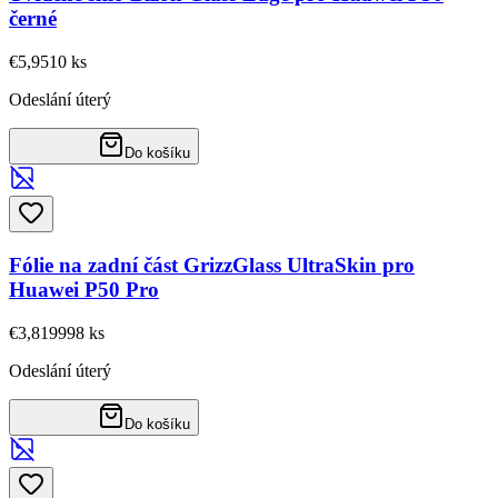
černé
€5,95
10
ks
Odeslání úterý
Do košíku
Fólie na zadní část GrizzGlass UltraSkin pro
Huawei P50 Pro
€3,81
9998
ks
Odeslání úterý
Do košíku