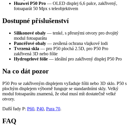
Huawei P50 Pro
— OLED displej 6,6 palce, zakřivený,
fotoaparát 50 Mpx s teleobjektivem
Dostupné příslušenství
Silikonové obaly
— tenké, s přesnými otvory pro dvojitý
modul fotoaparátu
Pancéřové obaly
— zesílená ochrana vlajkové lodi
Tvrzená skla
— pro P50 plochá 2.5D, pro P50 Pro
zakřivená 3D nebo fólie
Hydrogelové fólie
— ideální pro zakřivený displej P50 Pro
Na co dát pozor
P50 Pro se zakřiveným displejem vyžaduje fólii nebo 3D sklo. P50 s
plochým displejem výborně funguje se standardními skly. Velký
modul fotoaparátu znamená, že obal musí mít dostatečně velké
otvory.
Další řady P:
P60
,
P40
,
Pura 70
.
FAQ