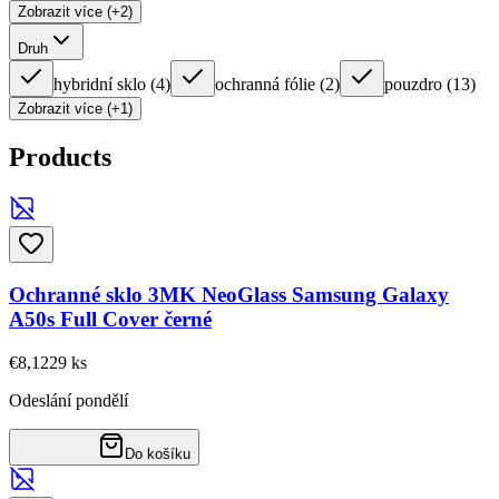
Zobrazit více (+2)
Druh
hybridní sklo
(
4
)
ochranná fólie
(
2
)
pouzdro
(
13
)
Zobrazit více (+1)
Products
Ochranné sklo 3MK NeoGlass Samsung Galaxy
A50s Full Cover černé
€8,12
29
ks
Odeslání pondělí
Do košíku