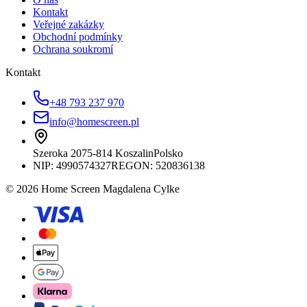
Kontakt
Veřejné zakázky
Obchodní podmínky
Ochrana soukromí
Kontakt
+48 793 237 970
info@homescreen.pl
Szeroka 20
75-814 Koszalin
Polsko
NIP:
4990574327
REGON: 520836138
© 2026 Home Screen Magdalena Cylke