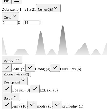
Zobrazeno 1 - 21 z 21
Nejnovější
Cena
€
—
€
Výrobci
3MK
(
7
)
Crong
(
4
)
DuxDucis
(
6
)
Zobrazit více (+2)
Dostupnost
Oba skl.
(
3
)
Ext. skl.
(
3
)
Barva
černý
(
10
)
modrý
(
3
)
průhledný
(
1
)