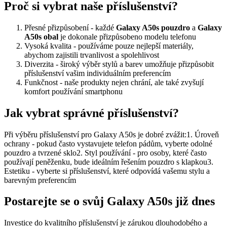
Proč si vybrat naše příslušenství?
Přesné přizpůsobení - každé
Galaxy A50s pouzdro
a
Galaxy
A50s obal
je dokonale přizpůsobeno modelu telefonu
Vysoká kvalita - používáme pouze nejlepší materiály,
abychom zajistili trvanlivost a spolehlivost
Diverzita - široký výběr stylů a barev umožňuje přizpůsobit
příslušenství vašim individuálním preferencím
Funkčnost - naše produkty nejen chrání, ale také zvyšují
komfort používání smartphonu
Jak vybrat správné příslušenství?
Při výběru příslušenství pro Galaxy A50s je dobré zvážit:1. Úroveň
ochrany - pokud často vystavujete telefon pádům, vyberte odolné
pouzdro a tvrzené sklo2. Styl používání - pro osoby, které často
používají peněženku, bude ideálním řešením pouzdro s klapkou3.
Estetiku - vyberte si příslušenství, které odpovídá vašemu stylu a
barevným preferencím
Postarejte se o svůj Galaxy A50s již dnes
Investice do kvalitního příslušenství je zárukou dlouhodobého a