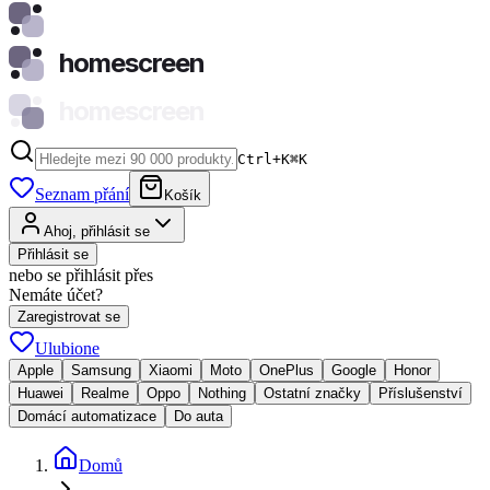
homescreen
homescreen
Ctrl+K
⌘
K
Seznam přání
Košík
Ahoj, přihlásit se
Přihlásit se
nebo se přihlásit přes
Nemáte účet?
Zaregistrovat se
Ulubione
Apple
Samsung
Xiaomi
Moto
OnePlus
Google
Honor
Huawei
Realme
Oppo
Nothing
Ostatní značky
Příslušenství
Domácí automatizace
Do auta
Domů