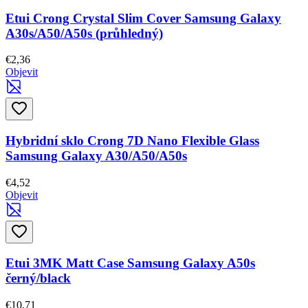
Etui Crong Crystal Slim Cover Samsung Galaxy
A30s/A50/A50s (průhledný)
€2,36
Objevit
Hybridní sklo Crong 7D Nano Flexible Glass
Samsung Galaxy A30/A50/A50s
€4,52
Objevit
Etui 3MK Matt Case Samsung Galaxy A50s
černý/black
€10,71