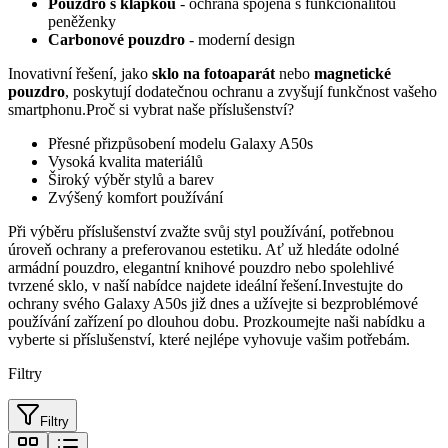
Pouzdro s klapkou
- ochrana spojená s funkcionalitou
peněženky
Carbonové pouzdro
- moderní design
Inovativní řešení, jako
sklo na fotoaparát
nebo
magnetické
pouzdro
, poskytují dodatečnou ochranu a zvyšují funkčnost vašeho
smartphonu.Proč si vybrat naše příslušenství?
Přesné přizpůsobení modelu Galaxy A50s
Vysoká kvalita materiálů
Široký výběr stylů a barev
Zvýšený komfort používání
Při výběru příslušenství zvažte svůj styl používání, potřebnou
úroveň ochrany a preferovanou estetiku. Ať už hledáte odolné
armádní pouzdro, elegantní knihové pouzdro nebo spolehlivé
tvrzené sklo, v naší nabídce najdete ideální řešení.Investujte do
ochrany svého Galaxy A50s již dnes a užívejte si bezproblémové
používání zařízení po dlouhou dobu. Prozkoumejte naši nabídku a
vyberte si příslušenství, které nejlépe vyhovuje vašim potřebám.
Filtry
Filtry