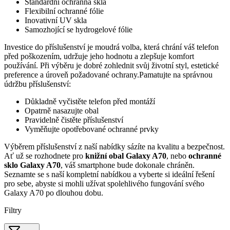
Standardní ochranná skla
Flexibilní ochranné fólie
Inovativní UV skla
Samozhojící se hydrogelové fólie
Investice do příslušenství je moudrá volba, která chrání váš telefon
před poškozením, udržuje jeho hodnotu a zlepšuje komfort
používání. Při výběru je dobré zohlednit svůj životní styl, estetické
preference a úroveň požadované ochrany.Pamatujte na správnou
údržbu příslušenství:
Důkladně vyčistěte telefon před montáží
Opatrně nasazujte obal
Pravidelně čistěte příslušenství
Vyměňujte opotřebované ochranné prvky
Výběrem příslušenství z naší nabídky sázíte na kvalitu a bezpečnost.
Ať už se rozhodnete pro
knižní obal Galaxy A70
, nebo
ochranné
sklo Galaxy A70
, váš smartphone bude dokonale chráněn.
Seznamte se s naší kompletní nabídkou a vyberte si ideální řešení
pro sebe, abyste si mohli užívat spolehlivého fungování svého
Galaxy A70 po dlouhou dobu.
Filtry