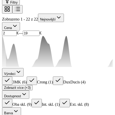
Filtry
Zobrazeno 1 - 22 z 22
Nejnovější
Cena
€
—
€
Výrobci
3MK
(
6
)
Crong
(
1
)
DuxDucis
(
4
)
Zobrazit více (+3)
Dostupnost
Oba skl.
(
9
)
Int. skl.
(
1
)
Ext. skl.
(
8
)
Barva