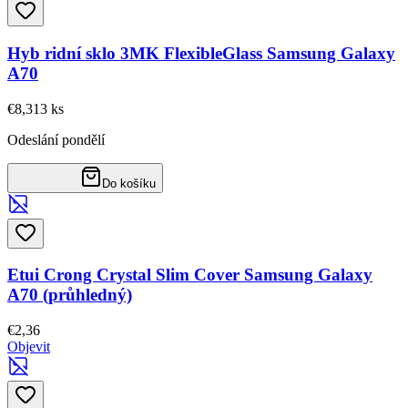
Hyb ridní sklo 3MK FlexibleGlass Samsung Galaxy
A70
€8,31
3
ks
Odeslání pondělí
Do košíku
Etui Crong Crystal Slim Cover Samsung Galaxy
A70 (průhledný)
€2,36
Objevit