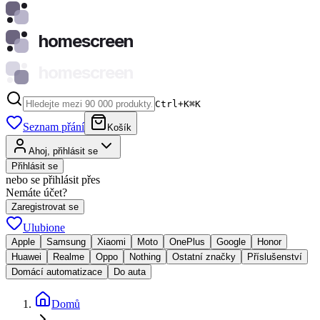
homescreen
homescreen
Ctrl+K
⌘
K
Seznam přání
Košík
Ahoj, přihlásit se
Přihlásit se
nebo se přihlásit přes
Nemáte účet?
Zaregistrovat se
Ulubione
Apple
Samsung
Xiaomi
Moto
OnePlus
Google
Honor
Huawei
Realme
Oppo
Nothing
Ostatní značky
Příslušenství
Domácí automatizace
Do auta
Domů