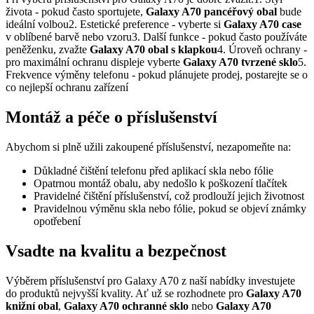
života - pokud často sportujete,
Galaxy A70 pancéřový obal
bude
ideální volbou2. Estetické preference - vyberte si
Galaxy A70 case
v oblíbené barvě nebo vzoru3. Další funkce - pokud často používáte
peněženku, zvažte
Galaxy A70 obal s klapkou
4. Úroveň ochrany -
pro maximální ochranu displeje vyberte
Galaxy A70 tvrzené sklo
5.
Frekvence výměny telefonu - pokud plánujete prodej, postarejte se o
co nejlepší ochranu zařízení
Montáž a péče o příslušenství
Abychom si plně užili zakoupené příslušenství, nezapomeňte na:
Důkladné čištění telefonu před aplikací skla nebo fólie
Opatrnou montáž obalu, aby nedošlo k poškození tlačítek
Pravidelné čištění příslušenství, což prodlouží jejich životnost
Pravidelnou výměnu skla nebo fólie, pokud se objeví známky
opotřebení
Vsadte na kvalitu a bezpečnost
Výběrem příslušenství pro Galaxy A70 z naší nabídky investujete
do produktů nejvyšší kvality. Ať už se rozhodnete pro
Galaxy A70
knižní obal
,
Galaxy A70 ochranné sklo
nebo
Galaxy A70