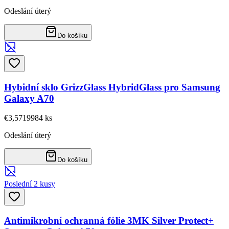
Odeslání úterý
Do košíku
Hybidní sklo GrizzGlass HybridGlass pro Samsung
Galaxy A70
€3,57
19984
ks
Odeslání úterý
Do košíku
Poslední 2 kusy
Antimikrobní ochranná fólie 3MK Silver Protect+