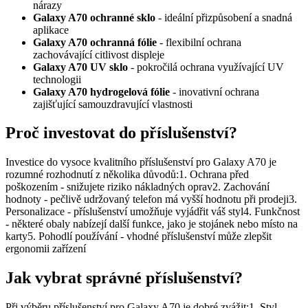
nárazy
Galaxy A70 ochranné sklo
- ideální přizpůsobení a snadná
aplikace
Galaxy A70 ochranná fólie
- flexibilní ochrana
zachovávající citlivost displeje
Galaxy A70 UV sklo
- pokročilá ochrana využívající UV
technologii
Galaxy A70 hydrogelová fólie
- inovativní ochrana
zajišťující samouzdravující vlastnosti
Proč investovat do příslušenství?
Investice do vysoce kvalitního příslušenství pro Galaxy A70 je
rozumné rozhodnutí z několika důvodů:1. Ochrana před
poškozením - snižujete riziko nákladných oprav2. Zachování
hodnoty - pečlivě udržovaný telefon má vyšší hodnotu při prodeji3.
Personalizace - příslušenství umožňuje vyjádřit váš styl4. Funkčnost
- některé obaly nabízejí další funkce, jako je stojánek nebo místo na
karty5. Pohodlí používání - vhodné příslušenství může zlepšit
ergonomii zařízení
Jak vybrat správné příslušenství?
Při výběru příslušenství pro Galaxy A70 je dobré zvážit:1. Styl