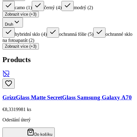
camo
(
1
)
černý
(
4
)
modrý
(
2
)
Zobrazit více (+3)
Druh
hybridní sklo
(
4
)
ochranná fólie
(
5
)
ochranné sklo
na fotoaparát
(
2
)
Zobrazit více (+3)
Products
GrizzGlass Matte SecretGlass Samsung Galaxy A70
€8,33
19981
ks
Odeslání úterý
Do košíku