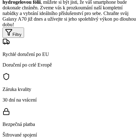
hydrogelovou fólii
, můžete si být jisti, že váš smartphone bude
dokonale chráněn. Zveme vás k prozkoumání naší kompletní
nabídky a vybrání ideálního příslušenství pro sebe. Chraňte svůj
Galaxy A70 již dnes a užívejte si jeho spolehlivý výkon po dlouhou
dobu!
Filtry
Rychlé doručení po EU
Doručení po celé Evropě
Záruka kvality
30 dní na vrácení
Bezpečná platba
Šifrované spojení