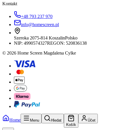
Kontakt
+48 793 237 970
info@homescreen.pl
Szeroka 20
75-814 Koszalin
Polsko
NIP:
4990574327
REGON: 520836138
© 2026 Home Screen Magdalena Cylke
Home
Menu
Hledat
Účet
Košík