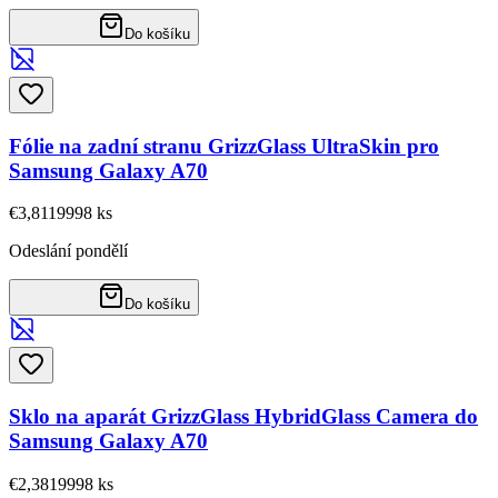
Do košíku
Fólie na zadní stranu GrizzGlass UltraSkin pro
Samsung Galaxy A70
€3,81
19998
ks
Odeslání pondělí
Do košíku
Sklo na aparát GrizzGlass HybridGlass Camera do
Samsung Galaxy A70
€2,38
19998
ks