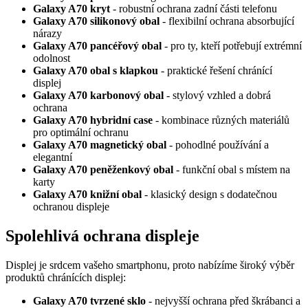
Galaxy A70 kryt
- robustní ochrana zadní části telefonu
Galaxy A70 silikonový obal
- flexibilní ochrana absorbující
nárazy
Galaxy A70 pancéřový obal
- pro ty, kteří potřebují extrémní
odolnost
Galaxy A70 obal s klapkou
- praktické řešení chránící
displej
Galaxy A70 karbonový obal
- stylový vzhled a dobrá
ochrana
Galaxy A70 hybridní case
- kombinace různých materiálů
pro optimální ochranu
Galaxy A70 magnetický obal
- pohodlné používání a
elegantní
Galaxy A70 peněženkový obal
- funkční obal s místem na
karty
Galaxy A70 knižní obal
- klasický design s dodatečnou
ochranou displeje
Spolehlivá ochrana displeje
Displej je srdcem vašeho smartphonu, proto nabízíme široký výběr
produktů chránících displej:
Galaxy A70 tvrzené sklo
- nejvyšší ochrana před škrábanci a