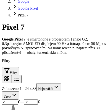
Google
Google Pixel
Pixel 7
Pixel 7
Google Pixel 7
je smartphone s procesorem Tensor G2,
6,3palcovým AMOLED displejem 90 Hz a fotoaparátem 50 Mpx s
pokročilým AI zpracováním. Na homescreen.pl najdete přes 30
příslušenství — obaly, tvrzená skla a fólie.
Filtry
Filtry
Zobrazeno 1 - 24 z 33
Nejnovější
Cena
€
—
€