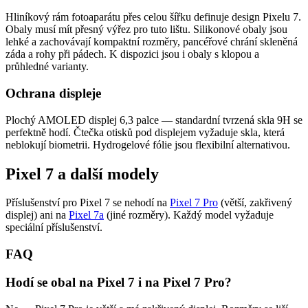
Hliníkový rám fotoaparátu přes celou šířku definuje design Pixelu 7.
Obaly musí mít přesný výřez pro tuto lištu. Silikonové obaly jsou
lehké a zachovávají kompaktní rozměry, pancéřové chrání skleněná
záda a rohy při pádech. K dispozici jsou i obaly s klopou a
průhledné varianty.
Ochrana displeje
Plochý AMOLED displej 6,3 palce — standardní tvrzená skla 9H se
perfektně hodí. Čtečka otisků pod displejem vyžaduje skla, která
neblokují biometrii. Hydrogelové fólie jsou flexibilní alternativou.
Pixel 7 a další modely
Příslušenství pro Pixel 7 se nehodí na
Pixel 7 Pro
(větší, zakřivený
displej) ani na
Pixel 7a
(jiné rozměry). Každý model vyžaduje
speciální příslušenství.
FAQ
Hodí se obal na Pixel 7 i na Pixel 7 Pro?