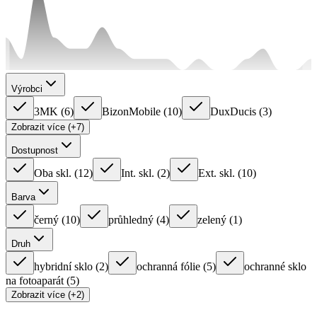
Výrobci
3MK
(
6
)
BizonMobile
(
10
)
DuxDucis
(
3
)
Zobrazit více (+7)
Dostupnost
Oba skl.
(
12
)
Int. skl.
(
2
)
Ext. skl.
(
10
)
Barva
černý
(
10
)
průhledný
(
4
)
zelený
(
1
)
Druh
hybridní sklo
(
2
)
ochranná fólie
(
5
)
ochranné sklo
na fotoaparát
(
5
)
Zobrazit více (+2)