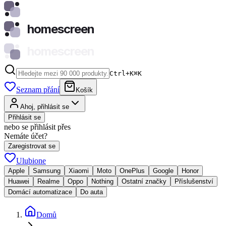
homescreen
homescreen
Ctrl+K
⌘
K
Seznam přání
Košík
Ahoj, přihlásit se
Přihlásit se
nebo se přihlásit přes
Nemáte účet?
Zaregistrovat se
Ulubione
Apple
Samsung
Xiaomi
Moto
OnePlus
Google
Honor
Huawei
Realme
Oppo
Nothing
Ostatní značky
Příslušenství
Domácí automatizace
Do auta
Domů