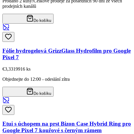
Prodáno 2 kusy!
Celkové prodeje za posledních 90 dní ze všech
prodejních kanálů
Do košíku
Fólie hydrogelová GrizzGlass Hydrofilm pro Google
Pixel 7
€3,33
19916
ks
Objednejte do 12:00 - odeslání zítra
Do košíku
Etui s úchopem na prst Bizon Case Hybrid Ring pro
Google Pixel 7 kouřové s černým rámem