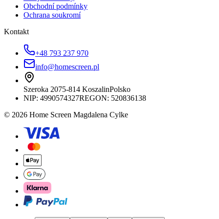
Obchodní podmínky
Ochrana soukromí
Kontakt
+48 793 237 970
info@homescreen.pl
Szeroka 20
75-814 Koszalin
Polsko
NIP:
4990574327
REGON: 520836138
© 2026 Home Screen Magdalena Cylke