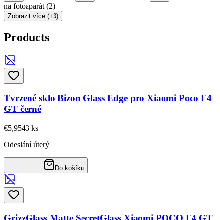
na fotoaparát
(
2
)
Zobrazit více (+3)
Products
Tvrzené sklo Bizon Glass Edge pro Xiaomi Poco F4
GT černé
€5,95
43
ks
Odeslání úterý
Do košíku
GrizzGlass Matte SecretGlass Xiaomi POCO F4 GT