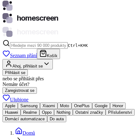
homescreen
homescreen
Ctrl+K
⌘
K
Seznam přání
Košík
Ahoj, přihlásit se
Přihlásit se
nebo se přihlásit přes
Nemáte účet?
Zaregistrovat se
Ulubione
Apple
Samsung
Xiaomi
Moto
OnePlus
Google
Honor
Huawei
Realme
Oppo
Nothing
Ostatní značky
Příslušenství
Domácí automatizace
Do auta
Domů