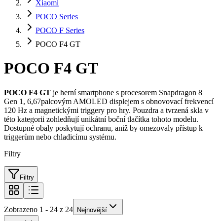
Xiaomi
POCO Series
POCO F Series
POCO F4 GT
POCO F4 GT
POCO F4 GT
je herní smartphone s procesorem Snapdragon 8
Gen 1, 6,67palcovým AMOLED displejem s obnovovací frekvencí
120 Hz a magnetickými triggery pro hry. Pouzdra a tvrzená skla v
této kategorii zohledňují unikátní boční tlačítka tohoto modelu.
Dostupné obaly poskytují ochranu, aniž by omezovaly přístup k
triggerům nebo chladicímu systému.
Filtry
Filtry
Zobrazeno 1 - 24 z 24
Nejnovější