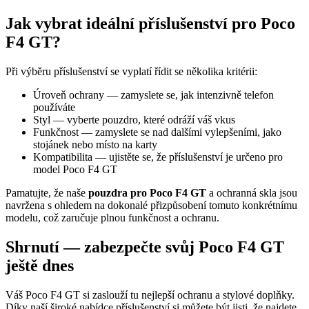
Jak vybrat ideální příslušenství pro Poco
F4 GT?
Při výběru příslušenství se vyplatí řídit se několika kritérii:
Úroveň ochrany — zamyslete se, jak intenzivně telefon
používáte
Styl — vyberte pouzdro, které odráží váš vkus
Funkčnost — zamyslete se nad dalšími vylepšeními, jako
stojánek nebo místo na karty
Kompatibilita — ujistěte se, že příslušenství je určeno pro
model Poco F4 GT
Pamatujte, že naše
pouzdra pro Poco F4 GT
a ochranná skla jsou
navržena s ohledem na dokonalé přizpůsobení tomuto konkrétnímu
modelu, což zaručuje plnou funkčnost a ochranu.
Shrnutí — zabezpečte svůj Poco F4 GT
ještě dnes
Váš Poco F4 GT si zaslouží tu nejlepší ochranu a stylové doplňky.
Díky naší široké nabídce příslušenství si můžete být jisti, že najdete