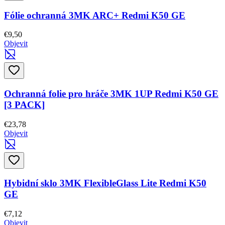
Fólie ochranná 3MK ARC+ Redmi K50 GE
€9,50
Objevit
Ochranná folie pro hráče 3MK 1UP Redmi K50 GE
[3 PACK]
€23,78
Objevit
Hybidní sklo 3MK FlexibleGlass Lite Redmi K50
GE
€7,12
Objevit