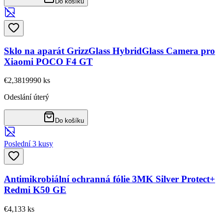
Do košíku
Sklo na aparát GrizzGlass HybridGlass Camera pro
Xiaomi POCO F4 GT
€2,38
19990
ks
Odeslání úterý
Do košíku
Poslední 3 kusy
Antimikrobiální ochranná fólie 3MK Silver Protect+
Redmi K50 GE
€4,13
3
ks