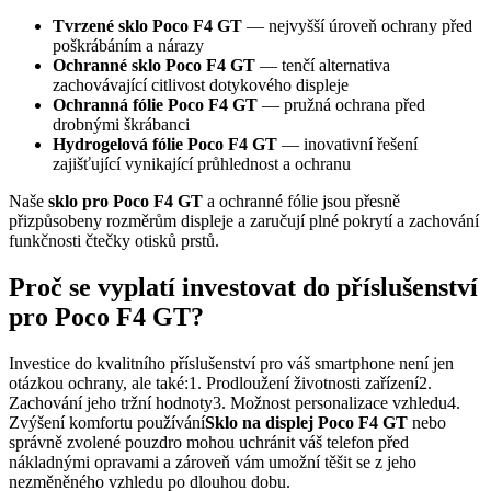
Tvrzené sklo Poco F4 GT
— nejvyšší úroveň ochrany před
poškrábáním a nárazy
Ochranné sklo Poco F4 GT
— tenčí alternativa
zachovávající citlivost dotykového displeje
Ochranná fólie Poco F4 GT
— pružná ochrana před
drobnými škrábanci
Hydrogelová fólie Poco F4 GT
— inovativní řešení
zajišťující vynikající průhlednost a ochranu
Naše
sklo pro Poco F4 GT
a ochranné fólie jsou přesně
přizpůsobeny rozměrům displeje a zaručují plné pokrytí a zachování
funkčnosti čtečky otisků prstů.
Proč se vyplatí investovat do příslušenství
pro Poco F4 GT?
Investice do kvalitního příslušenství pro váš smartphone není jen
otázkou ochrany, ale také:1. Prodloužení životnosti zařízení2.
Zachování jeho tržní hodnoty3. Možnost personalizace vzhledu4.
Zvýšení komfortu používání
Sklo na displej Poco F4 GT
nebo
správně zvolené pouzdro mohou uchránit váš telefon před
nákladnými opravami a zároveň vám umožní těšit se z jeho
nezměněného vzhledu po dlouhou dobu.