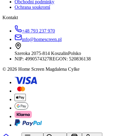
Obchodní podmínky
Ochrana soukromí
Kontakt
+48 793 237 970
info@homescreen.pl
Szeroka 20
75-814 Koszalin
Polsko
NIP:
4990574327
REGON: 520836138
© 2026 Home Screen Magdalena Cylke