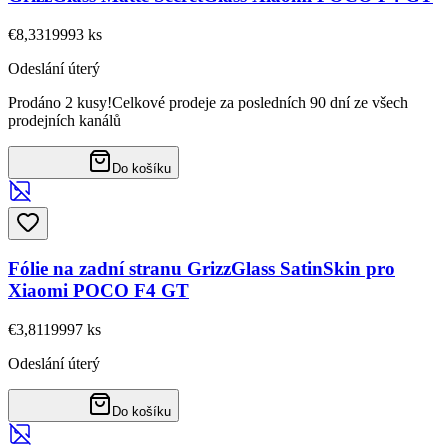
€8,33
19993
ks
Odeslání úterý
Prodáno 2 kusy!
Celkové prodeje za posledních 90 dní ze všech
prodejních kanálů
Do košíku
Fólie na zadní stranu GrizzGlass SatinSkin pro
Xiaomi POCO F4 GT
€3,81
19997
ks
Odeslání úterý
Do košíku