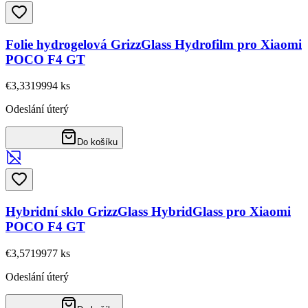
Folie hydrogelová GrizzGlass Hydrofilm pro Xiaomi
POCO F4 GT
€3,33
19994
ks
Odeslání úterý
Do košíku
Hybridní sklo GrizzGlass HybridGlass pro Xiaomi
POCO F4 GT
€3,57
19977
ks
Odeslání úterý