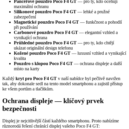
Pancéřové pouzdro Poco F4 GT
— pro ty, kdo oceňují
maximální ochranu
Silikonové pouzdro Poco F4 GT
— lehké a pružné
zabezpečení
Magnetické pouzdro Poco F4 GT
— funkčnost a pohodlí
při používání
Carbonové pouzdro Poco F4 GT
— elegantní vzhled a
vynikající ochrana
Průhledné pouzdro Poco F4 GT
— pro ty, kdo chtějí
ukázat originální design telefonu
Kožené pouzdro Poco F4 GT
— luxusní vzhled a vynikající
kvalita
Pouzdro s klopou Poco F4 GT
— ochrana displeje a další
místo na karty
Každý
kryt pro Poco F4 GT
v naší nabídce byl pečlivě navržen
tak, aby dokonale sedl na tento model smartphonu a zajistil přístup
ke všem portům a tlačítkům.
Ochrana displeje — klíčový prvek
bezpečnosti
Displej je nejcitlivější částí každého smartphonu. Proto nabízíme
různorodá řešení chránící displej vašeho Poco F4 GT: