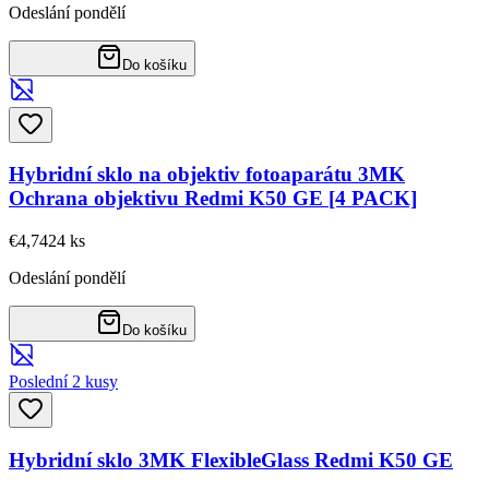
Odeslání pondělí
Do košíku
Hybridní sklo na objektiv fotoaparátu 3MK
Ochrana objektivu Redmi K50 GE [4 PACK]
€4,74
24
ks
Odeslání pondělí
Do košíku
Poslední 2 kusy
Hybridní sklo 3MK FlexibleGlass Redmi K50 GE