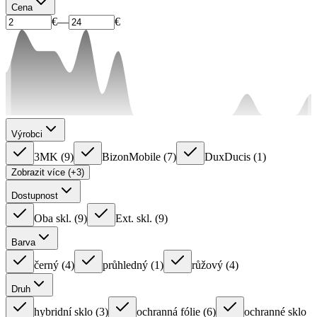
Cena
€
—
€
Výrobci
3MK
(
9
)
BizonMobile
(
7
)
DuxDucis
(
1
)
Zobrazit více (+3)
Dostupnost
Oba skl.
(
9
)
Ext. skl.
(
9
)
Barva
černý
(
4
)
průhledný
(
1
)
růžový
(
4
)
Druh
hybridní sklo
(
3
)
ochranná fólie
(
6
)
ochranné sklo