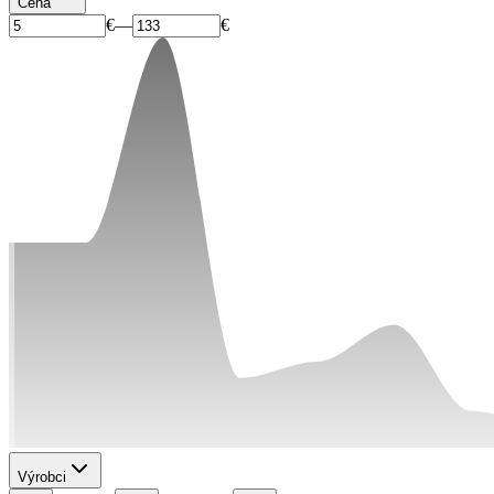
Cena
€
—
€
Výrobci