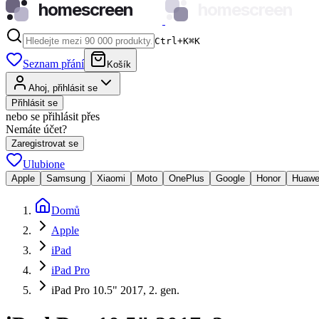
homescreen
homescreen
Ctrl+K
⌘
K
Seznam přání
Košík
Ahoj, přihlásit se
Přihlásit se
nebo se přihlásit přes
Nemáte účet?
Zaregistrovat se
Ulubione
Apple
Samsung
Xiaomi
Moto
OnePlus
Google
Honor
Huawe
Domů
Apple
iPad
iPad Pro
iPad Pro 10.5" 2017, 2. gen.