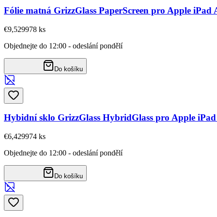
Fólie matná GrizzGlass PaperScreen pro Apple iPad A
€9,52
9978
ks
Objednejte do 12:00 - odeslání pondělí
Do košíku
Hybidní sklo GrizzGlass HybridGlass pro Apple iPad 
€6,42
9974
ks
Objednejte do 12:00 - odeslání pondělí
Do košíku