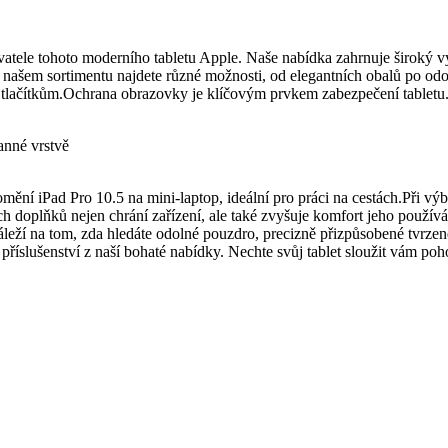
tele tohoto moderního tabletu Apple. Naše nabídka zahrnuje široký výbě
 našem sortimentu najdete různé možnosti, od elegantních obalů po od
a tlačítkům.Ochrana obrazovky je klíčovým prvkem zabezpečení tabletu
ranné vrstvě
romění iPad Pro 10.5 na mini-laptop, ideální pro práci na cestách.Při výbě
ch doplňků nejen chrání zařízení, ale také zvyšuje komfort jeho použív
áleží na tom, zda hledáte odolné pouzdro, precizně přizpůsobené tvrzené
h příslušenství z naší bohaté nabídky. Nechte svůj tablet sloužit vám po