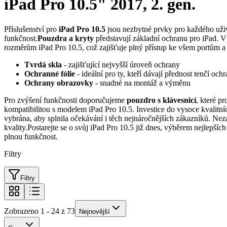
iPad Pro 10.5" 2017, 2. gen.
Příslušenství pro
iPad Pro 10.5
jsou nezbytné prvky pro každého uživa
funkčnost.
Pouzdra a kryty
představují základní ochranu pro iPad. V
rozměrům iPad Pro 10.5, což zajišťuje plný přístup ke všem portům 
Tvrdá skla
- zajišťující nejvyšší úroveň ochrany
Ochranné fólie
- ideální pro ty, kteří dávají přednost tenčí och
Ochrany obrazovky
- snadné na montáž a výměnu
Pro zvýšení funkčnosti doporučujeme
pouzdro s klávesnicí
, které p
kompatibilitou s modelem iPad Pro 10.5. Investice do vysoce kvalitní
vybrána, aby splnila očekávání i těch nejnáročnějších zákazníků. Nez
kvality.Postarejte se o svůj iPad Pro 10.5 již dnes, výběrem nejlepšíc
plnou funkčnost.
Filtry
Filtry
Zobrazeno 1 - 24 z 73
Nejnovější