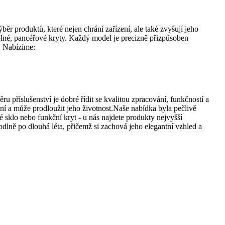
r produktů, které nejen chrání zařízení, ale také zvyšují jeho
olné, pancéřové kryty. Každý model je precizně přizpůsoben
. Nabízíme:
ru příslušenství je dobré řídit se kvalitou zpracování, funkčností a
ání a může prodloužit jeho životnost.Naše nabídka byla pečlivě
 sklo nebo funkční kryt - u nás najdete produkty nejvyšší
hodlně po dlouhá léta, přičemž si zachová jeho elegantní vzhled a