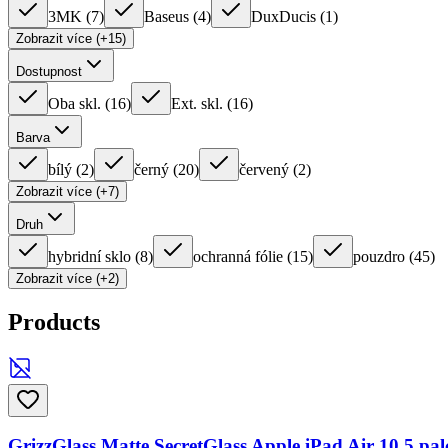
3MK
(
7
)
Baseus
(
4
)
DuxDucis
(
1
)
Zobrazit více (+15)
Dostupnost
Oba skl.
(
16
)
Ext. skl.
(
16
)
Barva
bílý
(
2
)
černý
(
20
)
červený
(
2
)
Zobrazit více (+7)
Druh
hybridní sklo
(
8
)
ochranná fólie
(
15
)
pouzdro
(
45
)
Zobrazit více (+2)
Products
GrizzGlass Matte SecretGlass Apple iPad Air 10,5 palc