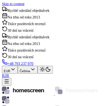
Skip to content
Rychlé odeslání objednávek
Na trhu od roku 2013
Tisíce pozitivních recenzí
30 dní na vrácení
Rychlé odeslání objednávek
Na trhu od roku 2013
Tisíce pozitivních recenzí
30 dní na vrácení
+48 793 237 970
EUR
Čeština
B2B
homescreen
homescreen