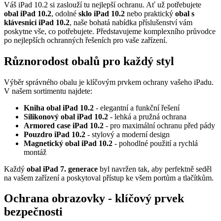
Váš iPad 10.2 si zaslouží tu nejlepší ochranu. Ať už potřebujete
obal iPad 10.2
, odolné
sklo iPad 10.2
nebo praktický
obal s
klávesnicí iPad 10.2
, naše bohatá nabídka příslušenství vám
poskytne vše, co potřebujete. Představujeme komplexního průvodce
po nejlepších ochranných řešeních pro vaše zařízení.
Různorodost obalů pro každý styl
Výběr správného obalu je klíčovým prvkem ochrany vašeho iPadu.
V našem sortimentu najdete:
Kniha obal iPad 10.2
- elegantní a funkční řešení
Silikonový obal iPad 10.2
- lehká a pružná ochrana
Armored case iPad 10.2
- pro maximální ochranu před pády
Pouzdro iPad 10.2
- stylový a moderní design
Magnetický obal iPad 10.2
- pohodlné použití a rychlá
montáž
Každý
obal iPad 7. generace
byl navržen tak, aby perfektně seděl
na vašem zařízení a poskytoval přístup ke všem portům a tlačítkům.
Ochrana obrazovky - klíčový prvek
bezpečnosti