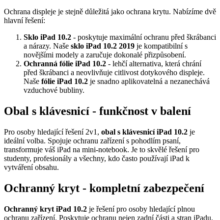
Ochrana displeje je stejně důležitá jako ochrana krytu. Nabízíme dvě
hlavní řešení:
Sklo iPad 10.2
- poskytuje maximální ochranu před škrábanci
a nárazy. Naše
sklo iPad 10.2 2019
je kompatibilní s
novějšími modely a zaručuje dokonalé přizpůsobení.
Ochranná fólie iPad 10.2
- lehčí alternativa, která chrání
před škrábanci a neovlivňuje citlivost dotykového displeje.
Naše
fólie iPad 10.2
je snadno aplikovatelná a nezanechává
vzduchové bubliny.
Obal s klávesnicí - funkčnost v balení
Pro osoby hledající řešení
2v1
,
obal s klávesnicí iPad 10.2
je
ideální volba. Spojuje ochranu zařízení s pohodlím psaní,
transformuje váš iPad na mini-notebook. Je to skvělé řešení pro
studenty, profesionály a všechny, kdo často používají iPad k
vytváření obsahu.
Ochranný kryt - kompletní zabezpečení
Ochranný kryt iPad 10.2
je řešení pro osoby hledající plnou
ochranu zařízení. Poskytuje ochranu nejen zadní části a stran iPadu,