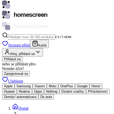
homescreen
homescreen
Ctrl+K
⌘
K
Seznam přání
Košík
Ahoj, přihlásit se
Přihlásit se
nebo se přihlásit přes
Nemáte účet?
Zaregistrovat se
Ulubione
Apple
Samsung
Xiaomi
Moto
OnePlus
Google
Honor
Huawei
Realme
Oppo
Nothing
Ostatní značky
Příslušenství
Domácí automatizace
Do auta
Domů