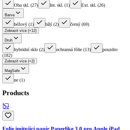
Oba skl.
(
27
)
Int. skl.
(
1
)
Ext. skl.
(
26
)
Barva
béžový
(
1
)
bílý
(
2
)
černý
(
69
)
Zobrazit více (+12)
Druh
hybridní sklo
(
2
)
ochranná fólie
(
13
)
pouzdro
(
182
)
Zobrazit více (+2)
MagSafe
ne
(
1
)
Products
Folie imitující papír Paperlike 3.0 pro Apple iPad