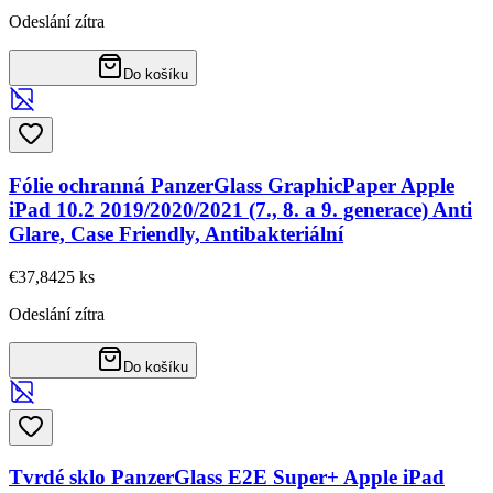
Odeslání zítra
Do košíku
Fólie ochranná PanzerGlass GraphicPaper Apple
iPad 10.2 2019/2020/2021 (7., 8. a 9. generace) Anti
Glare, Case Friendly, Antibakteriální
€37,84
25
ks
Odeslání zítra
Do košíku
Tvrdé sklo PanzerGlass E2E Super+ Apple iPad