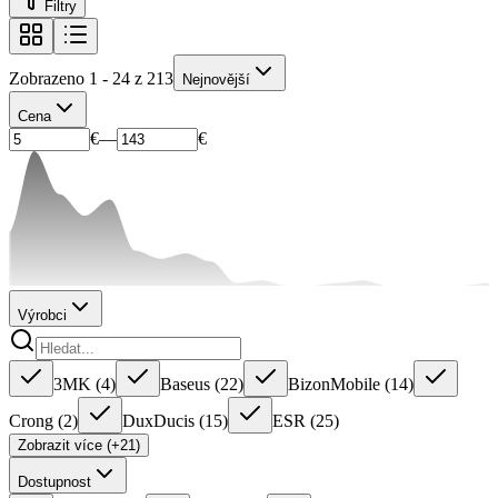
Filtry
Zobrazeno 1 - 24 z 213
Nejnovější
Cena
€
—
€
Výrobci
3MK
(
4
)
Baseus
(
22
)
BizonMobile
(
14
)
Crong
(
2
)
DuxDucis
(
15
)
ESR
(
25
)
Zobrazit více (+21)
Dostupnost