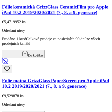
Fólie keramická GrizzGlass CeramicFilm pro Apple
iPad 10.2 2019/2020/2021 (7., 8. a 9. generace)
€5,47
19952
ks
Odeslání úterý
Prodáno 1 kus!
Celkové prodeje za posledních 90 dní ze všech
prodejních kanálů
Do košíku
Fólie matná GrizzGlass PaperScreen pro Apple iPad
10.2 2019/2020/2021 (7., 8. a 9. generace)
€9,52
9878
ks
Odeslání úterý