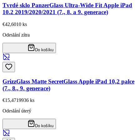
Tvrdé sklo PanzerGlass Ultra-Wide Fit Apple iPad
10.2 2019/2020/2021 (7., 8. a 9. generace)
€42,60
10
ks
Odeslání zítra
Do košíku
GrizzGlass Matte SecretGlass Apple iPad 10,2 palce
(7., 8., 9. generace)
€15,47
19936
ks
Odeslání úterý
Do košíku