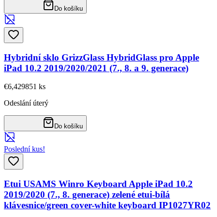
Do košíku
Hybridní sklo GrizzGlass HybridGlass pro Apple
iPad 10.2 2019/2020/2021 (7., 8. a 9. generace)
€6,42
9851
ks
Odeslání úterý
Do košíku
Poslední kus!
Etui USAMS Winro Keyboard Apple iPad 10.2
2019/2020 (7., 8. generace) zelené etui-bílá
klávesnice/green cover-white keyboard IP1027YR02