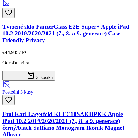
Tvrzené sklo PanzerGlass E2E Super+ Apple iPad
10.2 2019/2020/2021 (7., 8. a 9. generace) Case
Friendly Privacy
€44,98
57
ks
Odeslání zítra
Do košíku
Poslední 3 kusy
Etui Karl Lagerfeld KLFC10SAKHPKK Apple
iPad 10.2 2019/2020/2021 (7., 8. a 9. generace)
černý/black Saffiano Monogram Ikonik Magnet
Allover