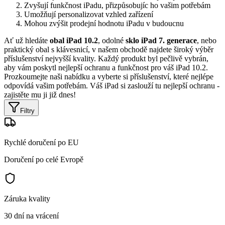
Zvyšují funkčnost iPadu, přizpůsobujíc ho vašim potřebám
Umožňují personalizovat vzhled zařízení
Mohou zvýšit prodejní hodnotu iPadu v budoucnu
Ať už hledáte
obal iPad 10.2
, odolné
sklo iPad 7. generace
, nebo
praktický obal s klávesnicí, v našem obchodě najdete široký výběr
příslušenství nejvyšší kvality. Každý produkt byl pečlivě vybrán,
aby vám poskytl nejlepší ochranu a funkčnost pro váš iPad 10.2.
Prozkoumejte naši nabídku a vyberte si příslušenství, které nejlépe
odpovídá vašim potřebám. Váš iPad si zaslouží tu nejlepší ochranu -
zajistěte mu ji již dnes!
Filtry
Rychlé doručení po EU
Doručení po celé Evropě
Záruka kvality
30 dní na vrácení