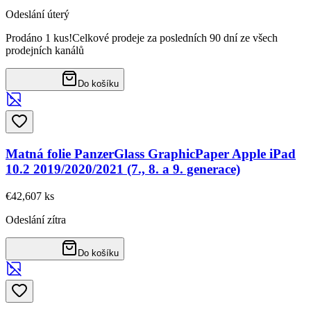
Odeslání úterý
Prodáno 1 kus!
Celkové prodeje za posledních 90 dní ze všech
prodejních kanálů
Do košíku
Matná folie PanzerGlass GraphicPaper Apple iPad
10.2 2019/2020/2021 (7., 8. a 9. generace)
€42,60
7
ks
Odeslání zítra
Do košíku