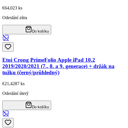
€64,02
3
ks
Odeslání zítra
Do košíku
Etui Crong PrimeFolio Apple iPad 10.2
2019/2020/2021 (7., 8. a 9. generace) + držák na
tužku (černý/průhledný)
€21,42
87
ks
Odeslání úterý
Do košíku