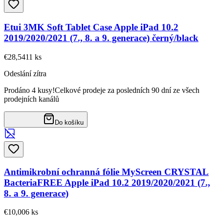
Etui 3MK Soft Tablet Case Apple iPad 10.2
2019/2020/2021 (7., 8. a 9. generace) černý/black
€28,54
11
ks
Odeslání zítra
Prodáno 4 kusy!
Celkové prodeje za posledních 90 dní ze všech
prodejních kanálů
Do košíku
Antimikrobní ochranná fólie MyScreen CRYSTAL
BacteriaFREE Apple iPad 10.2 2019/2020/2021 (7.,
8. a 9. generace)
€10,00
6
ks