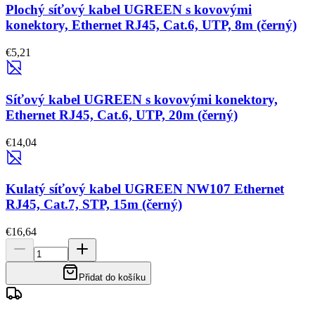
Plochý síťový kabel UGREEN s kovovými
konektory, Ethernet RJ45, Cat.6, UTP, 8m (černý)
€5,21
Síťový kabel UGREEN s kovovými konektory,
Ethernet RJ45, Cat.6, UTP, 20m (černý)
€14,04
Kulatý síťový kabel UGREEN NW107 Ethernet
RJ45, Cat.7, STP, 15m (černý)
€16,64
Přidat do košíku