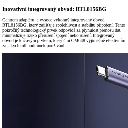
Inovativní integrovaný obvod: RTL8156BG
Centrem adaptéru je vysoce výkonný integrovaný obvod
RTL8156BG, který zajišťuje spolehlivost a stabilitu připojení. Tento
pokročilý technologický prvek odpovídá za plynulost přenosu dat,
minimalizuje riziko přerušení spojení nebo rušení. Integrovaný
obvod je klíčovým prvkem, který činí CM648 výjimečně efektivním
za jakýchkoli podmínek používání.