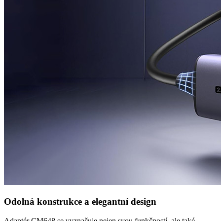
Odolná konstrukce a elegantní design
Adaptér CM648 se vyznačuje nejen svou funkčností, ale také