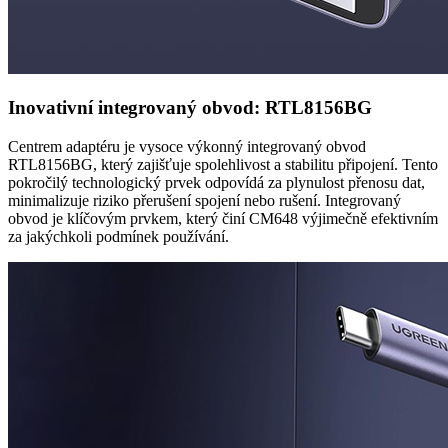
Inovativní integrovaný obvod: RTL8156BG
Centrem adaptéru je vysoce výkonný integrovaný obvod
RTL8156BG, který zajišťuje spolehlivost a stabilitu připojení. Tento
pokročilý technologický prvek odpovídá za plynulost přenosu dat,
minimalizuje riziko přerušení spojení nebo rušení. Integrovaný
obvod je klíčovým prvkem, který činí CM648 výjimečně efektivním
za jakýchkoli podmínek používání.