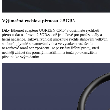
Výjimečná rychlost přenosu 2.5GB/s
Díky Ethernet adaptéru UGREEN CM648 dosáhnete rychlosti
přenosu dat na úrovni 2.5GB/s, což je klíčové pro profesionály a
herní nadšence. Taková rychlost umožňuje rychlé stahování velkých
souborů, plynulé streamování videa ve vysokém rozlišení a
bezdrátové hraní bez zpoždění. To je ideální řešení pro ty, kteří
nechtějí ztrácet čas pomalým načítáním a touží po okamžitém
přístupu ke svým datům.