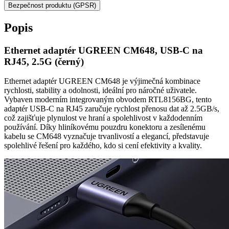
Bezpečnost produktu (GPSR)
Popis
Ethernet adaptér UGREEN CM648, USB-C na
RJ45, 2.5G (černý)
Ethernet adaptér UGREEN CM648 je výjimečná kombinace
rychlosti, stability a odolnosti, ideální pro náročné uživatele.
Vybaven moderním integrovaným obvodem RTL8156BG, tento
adaptér USB-C na RJ45 zaručuje rychlost přenosu dat až 2.5GB/s,
což zajišťuje plynulost ve hraní a spolehlivost v každodenním
používání. Díky hliníkovému pouzdru konektoru a zesílenému
kabelu se CM648 vyznačuje trvanlivostí a elegancí, představuje
spolehlivé řešení pro každého, kdo si cení efektivity a kvality.