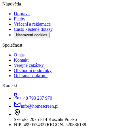
Nápověda
Doprava
Platby
Vrácení a reklamace
Často kladené dotazy
Nastavení cookies
Společnost
O nás
Kontakt
Veřejné zakázky
Obchodní podmínky
Ochrana soukromí
Kontakt
+48 793 237 970
info@homescreen.pl
Szeroka 20
75-814 Koszalin
Polsko
NIP:
4990574327
REGON: 520836138