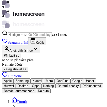
homescreen
homescreen
Ctrl+K
⌘
K
Seznam přání
Košík
Ahoj, přihlásit se
Přihlásit se
nebo se přihlásit přes
Nemáte účet?
Zaregistrovat se
Ulubione
Apple
Samsung
Xiaomi
Moto
OnePlus
Google
Honor
Huawei
Realme
Oppo
Nothing
Ostatní značky
Příslušenství
Domácí automatizace
Do auta
Domů