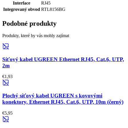
Interface
RJ45
Integrovaný obvod
RTL8156BG
Podobné produkty
Produkty, které by vás mohly zajímat
Síťový kabel UGREEN Ethernet RJ45, Cat.6, UTP,
2m
€1,93
Plochý síťový kabel UGREEN s kovovými
konektory, Ethernet RJ45, Cat.6, UTP, 10m (černý)
€5,95