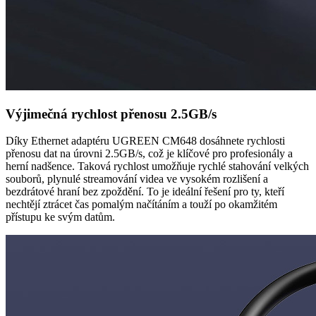
Výjimečná rychlost přenosu 2.5GB/s
Díky Ethernet adaptéru UGREEN CM648 dosáhnete rychlosti
přenosu dat na úrovni 2.5GB/s, což je klíčové pro profesionály a
herní nadšence. Taková rychlost umožňuje rychlé stahování velkých
souborů, plynulé streamování videa ve vysokém rozlišení a
bezdrátové hraní bez zpoždění. To je ideální řešení pro ty, kteří
nechtějí ztrácet čas pomalým načítáním a touží po okamžitém
přístupu ke svým datům.