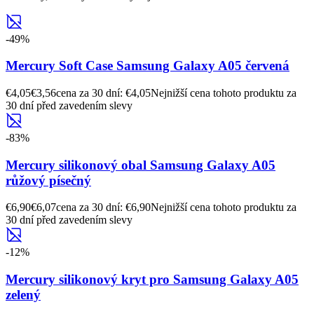
-
49
%
Mercury Soft Case Samsung Galaxy A05 červená
€4,05
€3,56
cena za 30 dní: €4,05
Nejnižší cena tohoto produktu za
30 dní před zavedením slevy
-
83
%
Mercury silikonový obal Samsung Galaxy A05
růžový písečný
€6,90
€6,07
cena za 30 dní: €6,90
Nejnižší cena tohoto produktu za
30 dní před zavedením slevy
-
12
%
Mercury silikonový kryt pro Samsung Galaxy A05
zelený