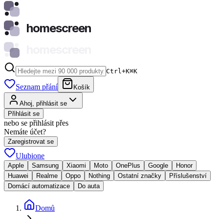
homescreen
homescreen
Ctrl+K
⌘
K
Seznam přání
Košík
Ahoj, přihlásit se
Přihlásit se
nebo se přihlásit přes
Nemáte účet?
Zaregistrovat se
Ulubione
Apple
Samsung
Xiaomi
Moto
OnePlus
Google
Honor
Huawei
Realme
Oppo
Nothing
Ostatní značky
Příslušenství
Domácí automatizace
Do auta
Domů