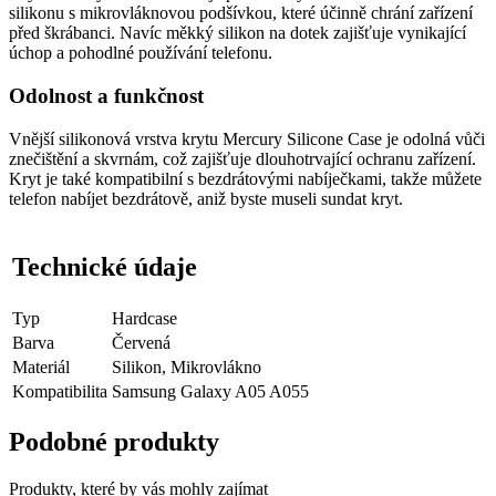
silikonu s mikrovláknovou podšívkou, které účinně chrání zařízení
před škrábanci. Navíc měkký silikon na dotek zajišťuje vynikající
úchop a pohodlné používání telefonu.
Odolnost a funkčnost
Vnější silikonová vrstva krytu Mercury Silicone Case je odolná vůči
znečištění a skvrnám, což zajišťuje dlouhotrvající ochranu zařízení.
Kryt je také kompatibilní s bezdrátovými nabíječkami, takže můžete
telefon nabíjet bezdrátově, aniž byste museli sundat kryt.
Technické údaje
Typ
Hardcase
Barva
Červená
Materiál
Silikon, Mikrovlákno
Kompatibilita
Samsung Galaxy A05 A055
Podobné produkty
Produkty, které by vás mohly zajímat