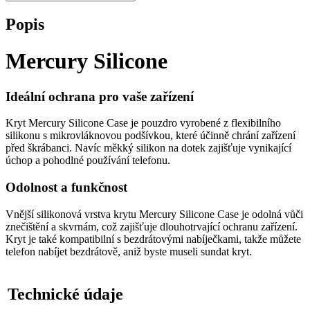
Popis
Mercury Silicone
Ideální ochrana pro vaše zařízení
Kryt Mercury Silicone Case je pouzdro vyrobené z flexibilního
silikonu s mikrovláknovou podšívkou, které účinně chrání zařízení
před škrábanci. Navíc měkký silikon na dotek zajišťuje vynikající
úchop a pohodlné používání telefonu.
Odolnost a funkčnost
Vnější silikonová vrstva krytu Mercury Silicone Case je odolná vůči
znečištění a skvrnám, což zajišťuje dlouhotrvající ochranu zařízení.
Kryt je také kompatibilní s bezdrátovými nabíječkami, takže můžete
telefon nabíjet bezdrátově, aniž byste museli sundat kryt.
Technické údaje