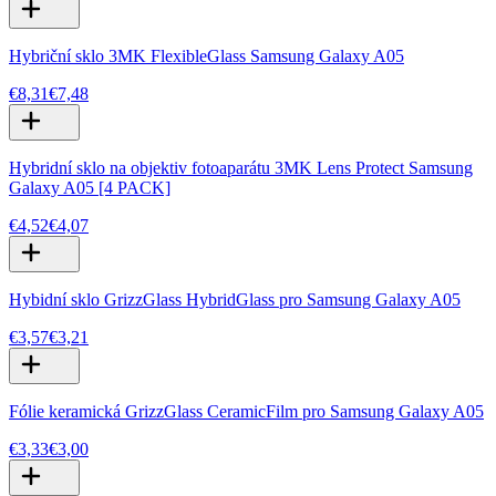
Hybriční sklo 3MK FlexibleGlass Samsung Galaxy A05
€8,31
€7,48
Hybridní sklo na objektiv fotoaparátu 3MK Lens Protect Samsung
Galaxy A05 [4 PACK]
€4,52
€4,07
Hybidní sklo GrizzGlass HybridGlass pro Samsung Galaxy A05
€3,57
€3,21
Fólie keramická GrizzGlass CeramicFilm pro Samsung Galaxy A05
€3,33
€3,00