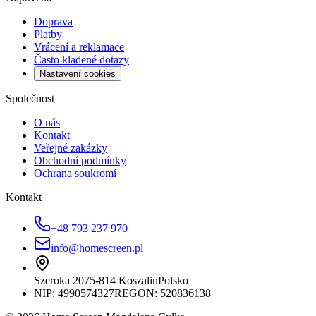
Doprava
Platby
Vrácení a reklamace
Často kladené dotazy
Nastavení cookies
Společnost
O nás
Kontakt
Veřejné zakázky
Obchodní podmínky
Ochrana soukromí
Kontakt
+48 793 237 970
info@homescreen.pl
Szeroka 20
75-814 Koszalin
Polsko
NIP:
4990574327
REGON: 520836138