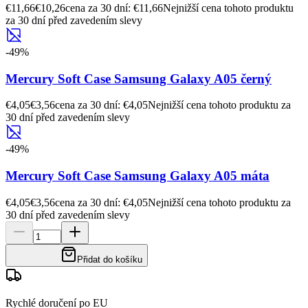
€11,66
€10,26
cena za 30 dní: €11,66
Nejnižší cena tohoto produktu
za 30 dní před zavedením slevy
-
49
%
Mercury Soft Case Samsung Galaxy A05 černý
€4,05
€3,56
cena za 30 dní: €4,05
Nejnižší cena tohoto produktu za
30 dní před zavedením slevy
-
49
%
Mercury Soft Case Samsung Galaxy A05 máta
€4,05
€3,56
cena za 30 dní: €4,05
Nejnižší cena tohoto produktu za
30 dní před zavedením slevy
Přidat do košíku
Rychlé doručení po EU