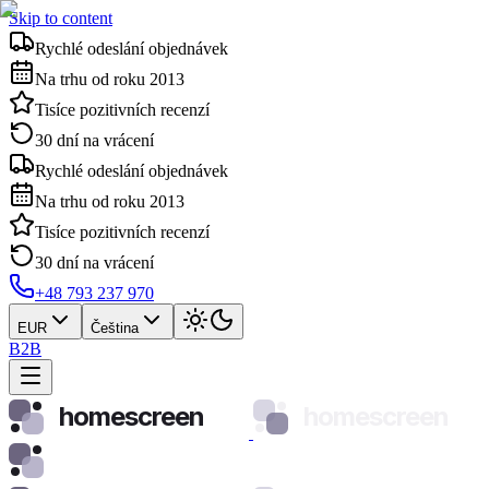
Skip to content
Rychlé odeslání objednávek
Na trhu od roku 2013
Tisíce pozitivních recenzí
30 dní na vrácení
Rychlé odeslání objednávek
Na trhu od roku 2013
Tisíce pozitivních recenzí
30 dní na vrácení
+48 793 237 970
EUR
Čeština
B2B
homescreen
homescreen