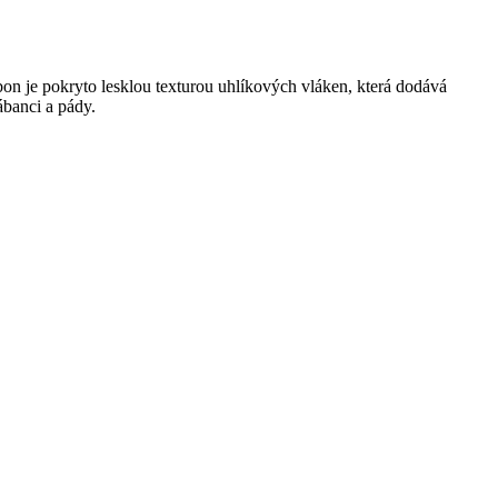
n je pokryto lesklou texturou uhlíkových vláken, která dodává
ábanci a pády.