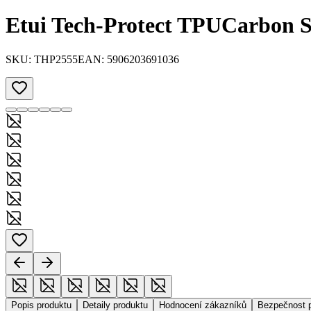
Etui Tech-Protect TPUCarbon 
SKU:
THP2555
EAN:
5906203691036
Popis produktu
Detaily produktu
Hodnocení zákazníků
Bezpečnost 