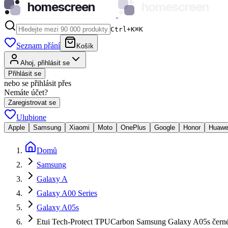
homescreen
homescreen
Ctrl+K
⌘
K
Seznam přání
Košík
Ahoj, přihlásit se
Přihlásit se
nebo se přihlásit přes
Nemáte účet?
Zaregistrovat se
Ulubione
Apple
Samsung
Xiaomi
Moto
OnePlus
Google
Honor
Huawe
Domů
Samsung
Galaxy A
Galaxy A00 Series
Galaxy A05s
Etui Tech-Protect TPUCarbon Samsung Galaxy A05s čern