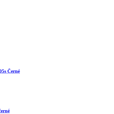
05s Černé
černé