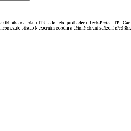
exibilního materiálu TPU odolného proti oděru. Tech-Protect TPUCarbo
 neomezuje přístup k externím portům a účinně chrání zařízení před škr