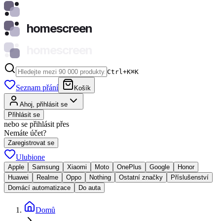
homescreen
homescreen
Ctrl+K
⌘
K
Seznam přání
Košík
Ahoj, přihlásit se
Přihlásit se
nebo se přihlásit přes
Nemáte účet?
Zaregistrovat se
Ulubione
Apple
Samsung
Xiaomi
Moto
OnePlus
Google
Honor
Huawei
Realme
Oppo
Nothing
Ostatní značky
Příslušenství
Domácí automatizace
Do auta
Domů