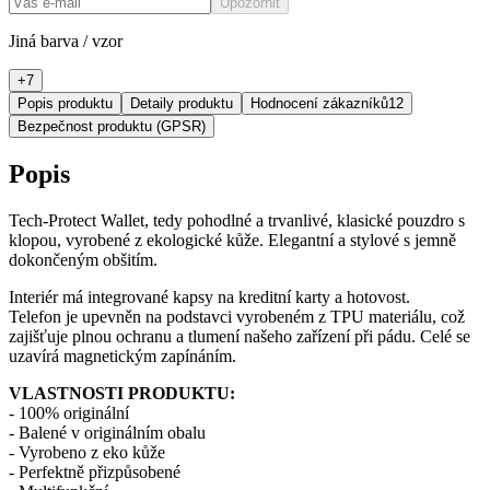
Upozornit
Jiná barva / vzor
+
7
Popis produktu
Detaily produktu
Hodnocení zákazníků
12
Bezpečnost produktu (GPSR)
Popis
Tech-Protect Wallet, tedy pohodlné a trvanlivé, klasické pouzdro s
klopou, vyrobené z ekologické kůže. Elegantní a stylové s jemně
dokončeným obšitím.
Interiér má integrované kapsy na kreditní karty a hotovost.
Telefon je upevněn na podstavci vyrobeném z TPU materiálu, což
zajišťuje plnou ochranu a tlumení našeho zařízení při pádu. Celé se
uzavírá magnetickým zapínáním.
VLASTNOSTI PRODUKTU:
- 100% originální
- Balené v originálním obalu
- Vyrobeno z eko kůže
- Perfektně přizpůsobené