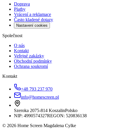
Doprava
Platby
Vrácení a reklamace
Často kladené dotazy
Nastavení cookies
Společnost
O nás
Kontakt
Veřejné zakázky
Obchodní podmínky
Ochrana soukromí
Kontakt
+48 793 237 970
info@homescreen.pl
Szeroka 20
75-814 Koszalin
Polsko
NIP:
4990574327
REGON: 520836138
© 2026 Home Screen Magdalena Cylke