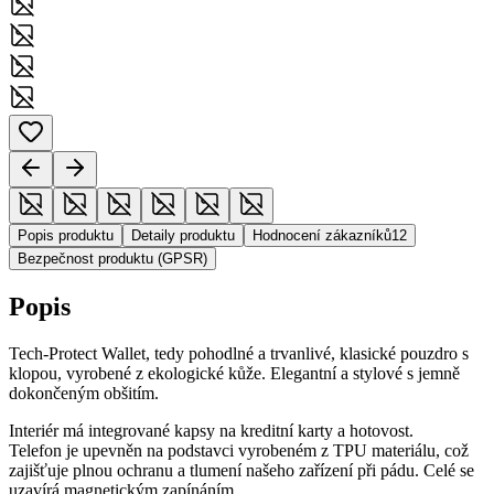
Popis produktu
Detaily produktu
Hodnocení zákazníků
12
Bezpečnost produktu (GPSR)
Popis
Tech-Protect Wallet, tedy pohodlné a trvanlivé, klasické pouzdro s
klopou, vyrobené z ekologické kůže. Elegantní a stylové s jemně
dokončeným obšitím.
Interiér má integrované kapsy na kreditní karty a hotovost.
Telefon je upevněn na podstavci vyrobeném z TPU materiálu, což
zajišťuje plnou ochranu a tlumení našeho zařízení při pádu. Celé se
uzavírá magnetickým zapínáním.